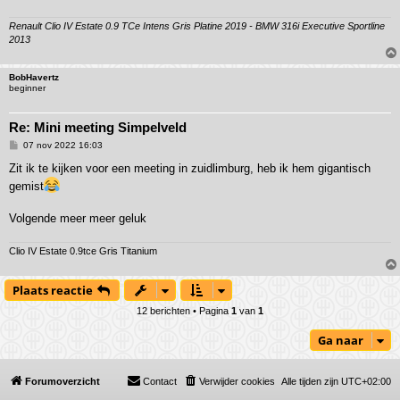
Renault Clio IV Estate 0.9 TCe Intens Gris Platine 2019 - BMW 316i Executive Sportline
2013
BobHavertz
beginner
Re: Mini meeting Simpelveld
B
07 nov 2022 16:03
e
r
Zit ik te kijken voor een meeting in zuidlimburg, heb ik hem gigantisch
i
gemist
c
h
t
Volgende meer meer geluk
Clio IV Estate 0.9tce Gris Titanium
Plaats reactie
12 berichten • Pagina
1
van
1
Ga naar
Forumoverzicht
Contact
Verwijder cookies
Alle tijden zijn
UTC+02:00