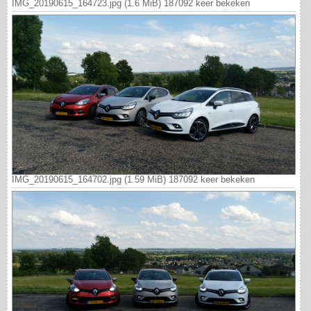
IMG_20190615_164723.jpg (1.6 MiB) 187092 keer bekeken
IMG_20190615_164702.jpg (1.59 MiB) 187092 keer bekeken