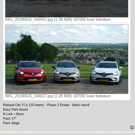
IMG_20190615_164642.jpg (1.39 MiB) 187092 keer bekeken
IMG_20190615_164617.jpg (1.28 MiB) 187092 keer bekeken
Renault Clio TCe 120 Intens - Phase 2 Estate - blanc nacré
Easy Park Assist
R-Link + Bose
Pack 17"
Pack Siege