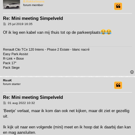
B.Kokkelmans
forum member
Re: Mini meeting Simpelveld
B
25 jul 2019 16:35
e
r
Of ik leg een kabel van mij thuis tot op de parkeerplaats
i
c
h
t
Renault Clio TCe 120 Intens - Phase 2 Estate - blanc nacré
Easy Park Assist
R-Link + Bose
Pack 17"
Pack Siege
RicoK
forum starter
Re: Mini meeting Simpelveld
B
01 aug 2022 10:32
e
r
‘Beetje’ verlaat, maar ik kom dan ook net kijken, maar dit ziet er gezellig
i
uit.
c
h
t
Ik kijk uit naar een volgende (mini) meet en ik hoop dat ik daarbij dan kan
en mag aansluiten.