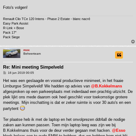
Foto's volgen!
Renault Clio TCe 120 Intens - Phase 2 Estate - blanc nacré
Easy Park Assist
R-Link + Bose
Pack 17"
Pack Siege
mox
Beheerteam
Re: Mini meeting Simpelveld
B
16 jun 2019 00:05
e
r
Het was een geslaagde en vooral productieve minimeet, in het fraaie
i
Limburgse Simpelveld! We hadden op advies van
@B.Kokkelmans
c
h
afgesproken op een parkeerplaats met inderdaad een prachtig uitzicht. De
t
plek lijkt ons mede daarom ook heel geschikt voor toekomstige grotere
meetings. Mijn inschatting is dat er zeker ruimte is voor 30 auto's en een
partytent
Ter plaatse heb ik met de laptop en het onvolprezen ddt4all de nodige
zaken aan kunnen passen. Toen mijn laptop leeg was zijn we bij
B.Kokkelmans thuis voor de deur verder gegaan met hacken.
@Esso
bleek helaas een te oude EMM te hebben, dus we hebben hem niet blij