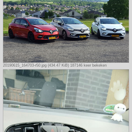
20190615_164703-r50.jpg (434.47 KiB) 187146 keer bekeken