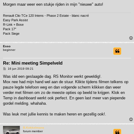
Morgen maar weer een stukje rijden in mijn "nieuwe" auto!
Renault Clio TCe 120 Intens - Phase 2 Estate - blanc nacré
Easy Park Assist
R-Link + Bose
Pack 17"
Pack Siege
Esso
beginner
Re: Mini meeting Simpelveld
B
16 jun 2019 09:21
e
r
Was idd een geslaagde dag. RS Monitor werkt geweldig!.
i
Mox nee had mijn hand wel aan de stuur. Klikte tijdens filmen telkens op
c
h
pauze legde telefoon weg en dan volgende scherm klikken dan weer
t
verder met filmen om zo de meeste opties op beeld te krijgen. Klok en
Temp in dashboard werkt ook perfect. En geen last meer van piepende
gordel melding. whahaha.
Was leuk met jullie kennis te maken heren en gezellig ook!.
B.Kokkelmans
forum member