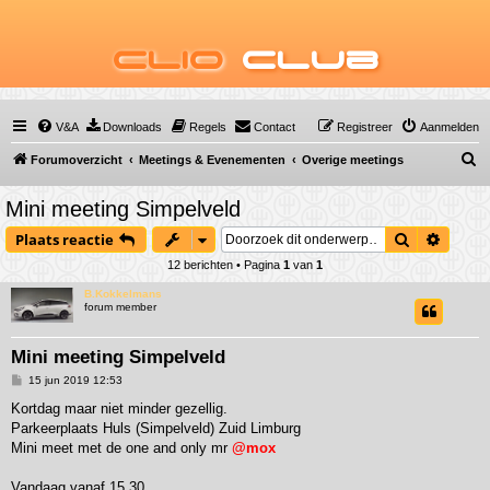
Clio
Club
V&A
Downloads
Regels
Contact
Registreer
Aanmelden
Z
Forumoverzicht
Meetings & Evenementen
Overige meetings
o
Mini meeting Simpelveld
e
Zoek
Uitgeb
Plaats reactie
k
12 berichten • Pagina
1
van
1
B.Kokkelmans
forum member
Mini meeting Simpelveld
B
15 jun 2019 12:53
e
r
Kortdag maar niet minder gezellig.
i
Parkeerplaats Huls (Simpelveld) Zuid Limburg
c
h
Mini meet met de one and only mr
@mox
t
Vandaag vanaf 15.30