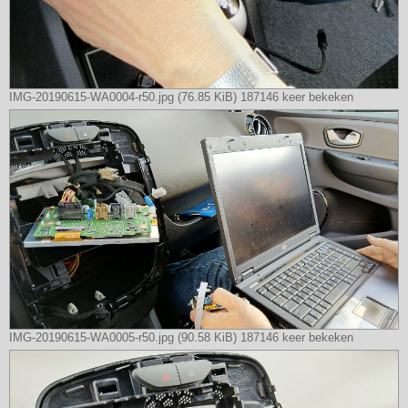
IMG-20190615-WA0004-r50.jpg (76.85 KiB) 187146 keer bekeken
IMG-20190615-WA0005-r50.jpg (90.58 KiB) 187146 keer bekeken