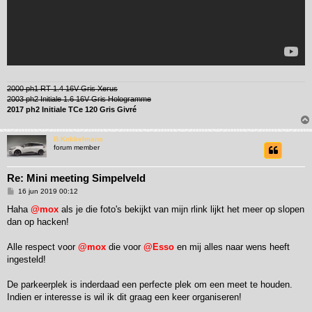
2000 ph1 RT 1.4 16V Gris Xerus
2003 ph2 Initiale 1.6 16V Gris Hologramme
2017 ph2 Initiale TCe 120 Gris Givré
B.Kokkelmans
forum member
Re: Mini meeting Simpelveld
B
16 jun 2019 00:12
e
r
Haha
@mox
als je die foto's bekijkt van mijn rlink lijkt het meer op slopen
i
dan op hacken!
c
h
t
Alle respect voor
@mox
die voor
@Esso
en mij alles naar wens heeft
ingesteld!
De parkeerplek is inderdaad een perfecte plek om een meet te houden.
Indien er interesse is wil ik dit graag een keer organiseren!