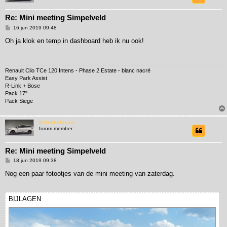
Re: Mini meeting Simpelveld
B
16 jun 2019 09:48
e
r
Oh ja klok en temp in dashboard heb ik nu ook!
i
c
h
t
Renault Clio TCe 120 Intens - Phase 2 Estate - blanc nacré
Easy Park Assist
R-Link + Bose
Pack 17"
Pack Siege
B.Kokkelmans
forum member
Re: Mini meeting Simpelveld
B
18 jun 2019 09:38
e
r
Nog een paar fotootjes van de mini meeting van zaterdag.
i
c
h
t
BIJLAGEN