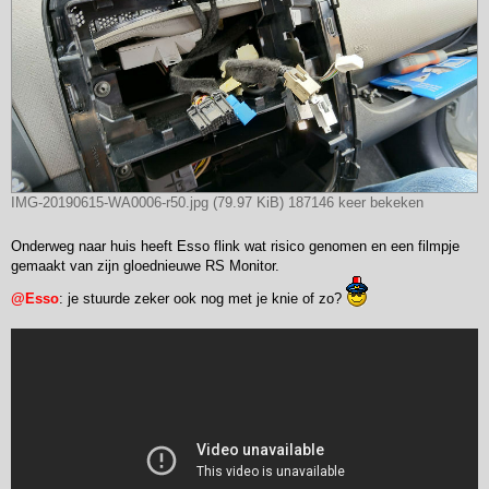
IMG-20190615-WA0006-r50.jpg (79.97 KiB) 187146 keer bekeken
Onderweg naar huis heeft Esso flink wat risico genomen en een filmpje
gemaakt van zijn gloednieuwe RS Monitor.
@Esso
: je stuurde zeker ook nog met je knie of zo?