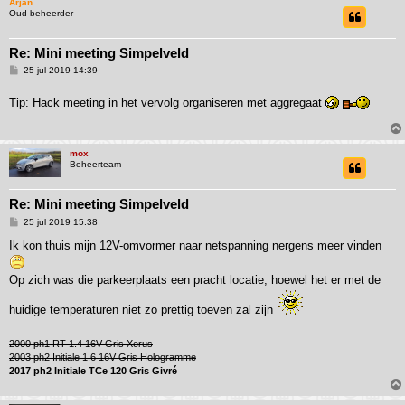
Arjan
Oud-beheerder
Re: Mini meeting Simpelveld
B
25 jul 2019 14:39
e
r
Tip: Hack meeting in het vervolg organiseren met aggregaat
i
c
h
t
mox
Beheerteam
Re: Mini meeting Simpelveld
B
25 jul 2019 15:38
e
r
Ik kon thuis mijn 12V-omvormer naar netspanning nergens meer vinden
i
c
h
Op zich was die parkeerplaats een pracht locatie, hoewel het er met de
t
huidige temperaturen niet zo prettig toeven zal zijn
2000 ph1 RT 1.4 16V Gris Xerus
2003 ph2 Initiale 1.6 16V Gris Hologramme
2017 ph2 Initiale TCe 120 Gris Givré