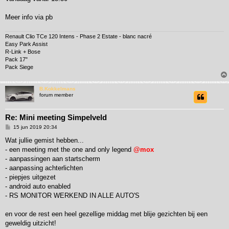
Meer info via pb
Renault Clio TCe 120 Intens - Phase 2 Estate - blanc nacré
Easy Park Assist
R-Link + Bose
Pack 17"
Pack Siege
B.Kokkelmans
forum member
Re: Mini meeting Simpelveld
B
15 jun 2019 20:34
e
r
Wat jullie gemist hebben...
i
- een meeting met the one and only legend
@mox
c
h
- aanpassingen aan startscherm
t
- aanpassing achterlichten
- piepjes uitgezet
- android auto enabled
- RS MONITOR WERKEND IN ALLE AUTO'S
en voor de rest een heel gezellige middag met blije gezichten bij een
geweldig uitzicht!