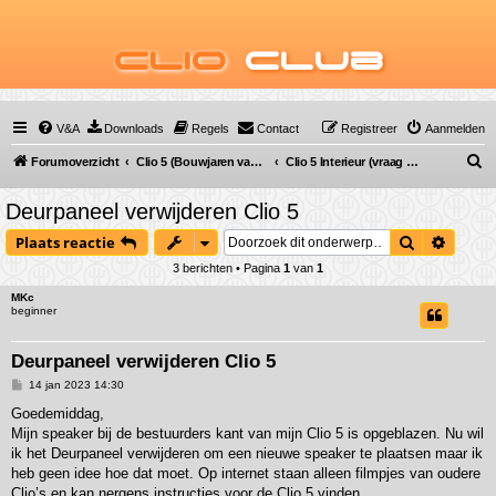
Clio
Club
V&A
Downloads
Regels
Contact
Registreer
Aanmelden
Z
Forumoverzicht
Clio 5 (Bouwjaren van 2019 tot ...)
Clio 5 Interieur (vraag & antwoord)
o
Deurpaneel verwijderen Clio 5
e
Zoek
Uitgeb
Plaats reactie
k
3 berichten • Pagina
1
van
1
MKc
beginner
Deurpaneel verwijderen Clio 5
B
14 jan 2023 14:30
e
r
Goedemiddag,
i
Mijn speaker bij de bestuurders kant van mijn Clio 5 is opgeblazen. Nu wil
c
h
ik het Deurpaneel verwijderen om een nieuwe speaker te plaatsen maar ik
t
heb geen idee hoe dat moet. Op internet staan alleen filmpjes van oudere
Clio’s en kan nergens instructies voor de Clio 5 vinden…