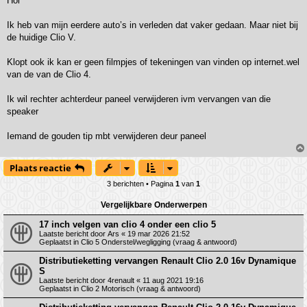
Hoi
i
c
h
Ik heb van mijn eerdere auto’s in verleden dat vaker gedaan. Maar niet bij
t
de huidige Clio V.
Klopt ook ik kan er geen filmpjes of tekeningen van vinden op internet.wel
van de van de Clio 4.
Ik wil rechter achterdeur paneel verwijderen ivm vervangen van die
speaker
Iemand de gouden tip mbt verwijderen deur paneel
Plaats reactie
3 berichten • Pagina
1
van
1
Vergelijkbare Onderwerpen
17 inch velgen van clio 4 onder een clio 5
Laatste bericht door
Ars
«
19 mar 2026 21:52
Geplaatst in
Clio 5 Onderstel/wegligging (vraag & antwoord)
Distributieketting vervangen Renault Clio 2.0 16v Dynamique
S
Laatste bericht door
4renault
«
11 aug 2021 19:16
Geplaatst in
Clio 2 Motorisch (vraag & antwoord)