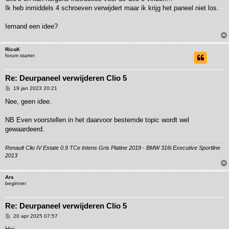
Ik heb inmiddels 4 schroeven verwijdert maar ik krijg het paneel niet los.
Iemand een idee?
RicoK
forum starter
Re: Deurpaneel verwijderen Clio 5
B
19 jan 2023 20:21
e
r
Nee, geen idee.
i
c
h
NB Even voorstellen in het daarvoor bestemde topic wordt wel
t
gewaardeerd.
Renault Clio IV Estate 0.9 TCe Intens Gris Platine 2019 - BMW 316i Executive Sportline
2013
Ars
beginner
Re: Deurpaneel verwijderen Clio 5
B
20 apr 2025 07:57
e
r