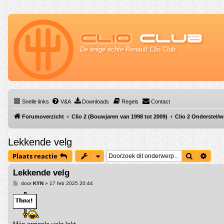
Clio
Club
De enige echte Renault Clio Club
Snelle links
V&A
Downloads
Regels
Contact
Forumoverzicht
Clio 2 (Bouwjaren van 1998 tot 2009)
Clio 2 Onderstel/
Lekkende velg
Zoek
Uitg
Plaats reactie
Lekkende velg
B
door
KYN
»
17 feb 2025 20:44
e
r
i
c
h
t