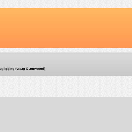
wegligging (vraag & antwoord)
ebreid zoeken