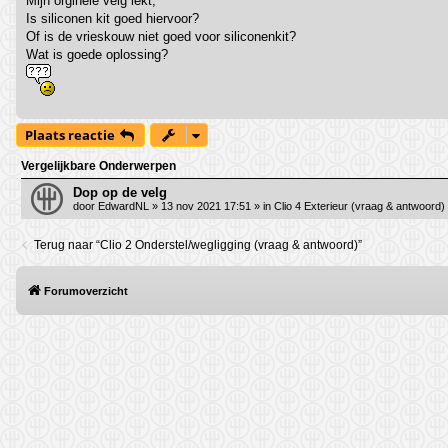
Mijn orginele velg lekt,
Is siliconen kit goed hiervoor?
Of is de vrieskouw niet goed voor siliconenkit?
Wat is goede oplossing?
Plaats reactie
Vergelijkbare Onderwerpen
Dop op de velg
door
EdwardNL
»
13 nov 2021 17:51
» in
Clio 4 Exterieur (vraag & antwoord)
Terug naar “Clio 2 Onderstel/wegligging (vraag & antwoord)”
Forumoverzicht