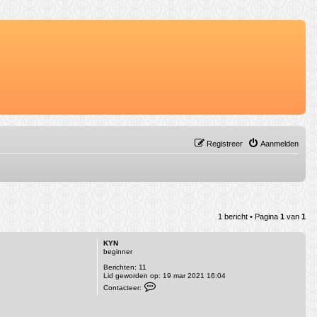
Registreer
Aanmelden
1 bericht • Pagina
1
van
1
KYN
beginner
Berichten:
11
Lid geworden op:
19 mar 2021 16:04
C
Contacteer:
o
n
t