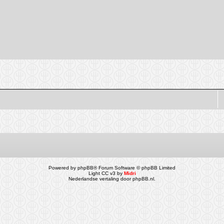
Powered by
phpBB
® Forum Software © phpBB Limited
Light CC v3 by
Midri
Nederlandse vertaling door
phpBB.nl
.