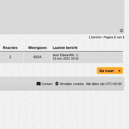
a
c
t
e
e
r
K
Y
N
O
m
1 bericht • Pagina
1
van
1
h
o
o
Reacties
Weergaves
Laatste bericht
g
door
EdwardNL
2
6834
13 nov 2021 18:42
Ga naar
Contact
Verwijder cookies
Alle tijden zijn
UTC+02:00