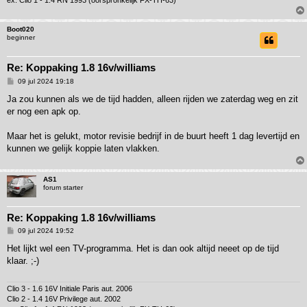
ex. Clio 1 - 1.4 RN 1993 (oorspronkelijk FX-TH-63)
Boot020
beginner
Re: Koppaking 1.8 16v/williams
B
09 jul 2024 19:18
e
r
Ja zou kunnen als we de tijd hadden, alleen rijden we zaterdag weg en zit
i
er nog een apk op.
c
h
t
Maar het is gelukt, motor revisie bedrijf in de buurt heeft 1 dag levertijd en
kunnen we gelijk koppie laten vlakken.
AS1
forum starter
Re: Koppaking 1.8 16v/williams
B
09 jul 2024 19:52
e
r
Het lijkt wel een TV-programma. Het is dan ook altijd neeet op de tijd
i
klaar. ;-)
c
h
t
Clio 3 - 1.6 16V Initiale Paris aut. 2006
Clio 2 - 1.4 16V Privilege aut. 2002