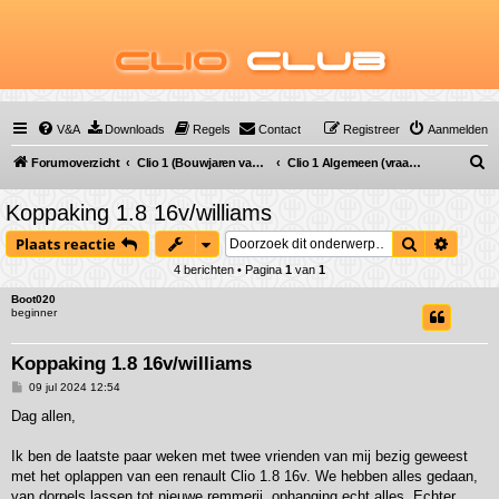
Clio
Club
V&A
Downloads
Regels
Contact
Registreer
Aanmelden
Z
Forumoverzicht
Clio 1 (Bouwjaren van 1990 tot 1998)
Clio 1 Algemeen (vraag & antwoord)
o
Koppaking 1.8 16v/williams
e
Zoek
Uitgeb
Plaats reactie
k
4 berichten • Pagina
1
van
1
Boot020
beginner
Koppaking 1.8 16v/williams
B
09 jul 2024 12:54
e
r
Dag allen,
i
c
h
Ik ben de laatste paar weken met twee vrienden van mij bezig geweest
t
met het oplappen van een renault Clio 1.8 16v. We hebben alles gedaan,
van dorpels lassen tot nieuwe remmerij, ophanging echt alles. Echter