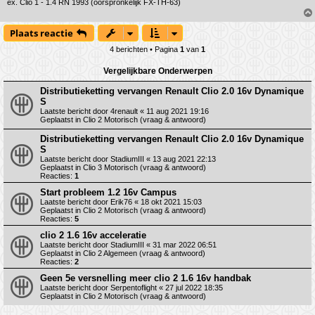
ex. Clio 1 - 1.4 RN 1993 (oorspronkelijk FX-TH-63)
Plaats reactie
4 berichten • Pagina
1
van
1
Vergelijkbare Onderwerpen
Distributieketting vervangen Renault Clio 2.0 16v Dynamique
S
Laatste bericht door
4renault
«
11 aug 2021 19:16
Geplaatst in
Clio 2 Motorisch (vraag & antwoord)
Distributieketting vervangen Renault Clio 2.0 16v Dynamique
S
Laatste bericht door
StadiumIII
«
13 aug 2021 22:13
Geplaatst in
Clio 3 Motorisch (vraag & antwoord)
Reacties:
1
Start probleem 1.2 16v Campus
Laatste bericht door
Erik76
«
18 okt 2021 15:03
Geplaatst in
Clio 2 Motorisch (vraag & antwoord)
Reacties:
5
clio 2 1.6 16v acceleratie
Laatste bericht door
StadiumIII
«
31 mar 2022 06:51
Geplaatst in
Clio 2 Algemeen (vraag & antwoord)
Reacties:
2
Geen 5e versnelling meer clio 2 1.6 16v handbak
Laatste bericht door
Serpentoflight
«
27 jul 2022 18:35
Geplaatst in
Clio 2 Motorisch (vraag & antwoord)