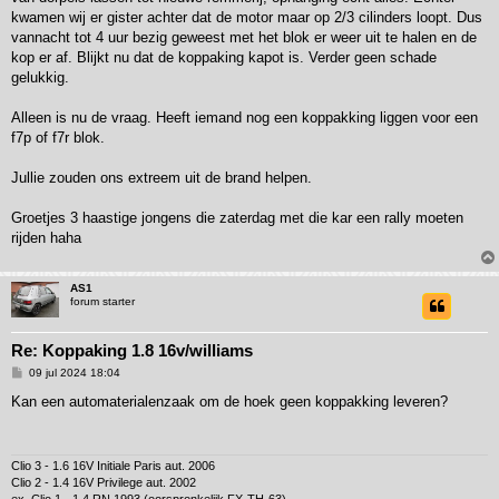
kwamen wij er gister achter dat de motor maar op 2/3 cilinders loopt. Dus
vannacht tot 4 uur bezig geweest met het blok er weer uit te halen en de
kop er af. Blijkt nu dat de koppaking kapot is. Verder geen schade
gelukkig.
Alleen is nu de vraag. Heeft iemand nog een koppakking liggen voor een
f7p of f7r blok.
Jullie zouden ons extreem uit de brand helpen.
Groetjes 3 haastige jongens die zaterdag met die kar een rally moeten
rijden haha
AS1
forum starter
Re: Koppaking 1.8 16v/williams
B
09 jul 2024 18:04
e
r
Kan een automaterialenzaak om de hoek geen koppakking leveren?
i
c
h
t
Clio 3 - 1.6 16V Initiale Paris aut. 2006
Clio 2 - 1.4 16V Privilege aut. 2002