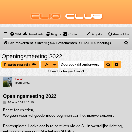
Clio
Club
V&A
Downloads
Regels
Contact
Registreer
Aanmelden
Z
Forumoverzicht
Meetings & Evenementen
Clio Club meetings
o
Openingsmeeting 2022
e
Zoek
Uitgeb
Plaats reactie
k
1 bericht • Pagina
1
van
1
LeoV
Beheerteam
Openingsmeeting 2022
B
19 mar 2022 15:10
e
r
Beste forumleden,
i
We gaan weer vol goede moed beginnen aan het nieuwe seizoen.
c
h
t
Parkeerplaats Hackelaar is te bereiken via de A1 in westelijke richting,
net voorbij knooppunt Muiderberg (A1/A6).