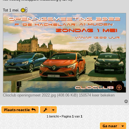
Tot 1 mei.
Clioclub openingsmeet 2022.jpg (408.06 KiB) 150574 keer bekeken
Plaats reactie
1 bericht • Pagina
1
van
1
Ga naar