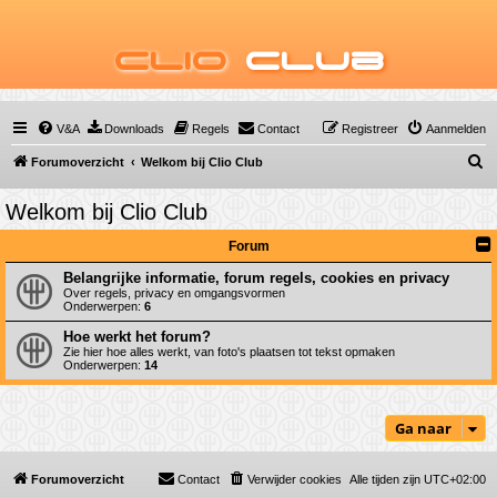
Clio
Club
V&A
Downloads
Regels
Contact
Registreer
Aanmelden
Z
Forumoverzicht
Welkom bij Clio Club
o
Welkom bij Clio Club
e
k
Forum
Belangrijke informatie, forum regels, cookies en privacy
Over regels, privacy en omgangsvormen
Onderwerpen:
6
Hoe werkt het forum?
Zie hier hoe alles werkt, van foto's plaatsen tot tekst opmaken
Onderwerpen:
14
Ga naar
Forumoverzicht
Contact
Verwijder cookies
Alle tijden zijn
UTC+02:00