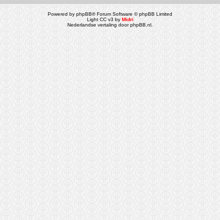
Powered by
phpBB
® Forum Software © phpBB Limited
Light CC v3 by
Midri
Nederlandse vertaling door
phpBB.nl
.