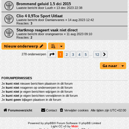
Brommend geluid 1.5 dci 2015
Laatste bericht door
Luuth
«
13 dec 2023 22:38
Clio 4 0,9Tce Sport Uitlaat
Laatste bericht door
Damianvanes
«
14 aug 2023 12:42
Reacties:
3
Startknop reageert vaak niet direct
Laatste bericht door
orangeaerox
«
11 aug 2023 09:10
Reacties:
2
Nieuw onderwerp
Pagina
1
van
12
1
2
3
4
5
12
Volgende
278 onderwerpen
…
Ga naar
FORUMPERMISSIES
Je
kunt niet
nieuwe berichten plaatsen in dit forum
Je
kunt niet
reageren op onderwerpen in dit forum
Je
kunt niet
je eigen berichten wijzigen in dit forum
Je
kunt niet
je eigen berichten verwijderen in dit forum
Je
kunt geen
bijlagen plaatsen in dit forum
Forumoverzicht
Contact
Verwijder cookies
Alle tijden zijn
UTC+02:00
Powered by
phpBB
® Forum Software © phpBB Limited
Light CC v3 by
Midri