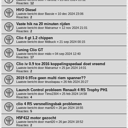
Reacties:
12
HVO Diesel
Laatste bericht door
Bassie
«
10 dec 2024 23:06
Reacties:
2
Vaste hik na 20 minuten rijden
Laatste bericht door
Matramur
«
12 nov 2024 21:01
Reacties:
2
Clio 4 gt 1.2 chippen
Laatste bericht door
Mdbuck
«
21 sep 2024 00:15
Tuning Clio GT
Laatste bericht door
mido
«
04 sep 2024 12:40
Reacties:
17
Clio iv 0.9 tce 2016 koppelingspedaal doet vreemd
Laatste bericht door
Matramur
«
25 jun 2024 14:01
Reacties:
2
2019 0.9Tce geen multi riem spanner??
Laatste bericht door
tinusbapau
«
26 feb 2024 20:27
Launch Control probleem Renault 4 RS Trophy PH1
Laatste bericht door
Timo2304
«
25 feb 2024 14:58
Reacties:
4
clio 4 RS versnellingsbak problemen
Laatste bericht door
martl20
«
26 jan 2024 18:55
Reacties:
5
H5F412 motor gezocht
Laatste bericht door
martl20
«
26 jan 2024 18:52
Reacties:
2