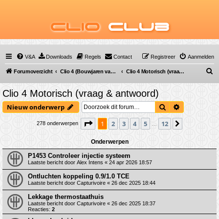
Clio
Club
V&A
Downloads
Regels
Contact
Registreer
Aanmelden
Z
Forumoverzicht
Clio 4 (Bouwjaren van 2012 tot 2019)
Clio 4 Motorisch (vraag & antwoord)
o
Clio 4 Motorisch (vraag & antwoord)
e
Zoek
Uitgebreid 
Nieuw onderwerp
k
Pagina
1
van
12
1
2
3
4
5
12
Volgende
278 onderwerpen
…
Onderwerpen
P1453 Controleer injectie systeem
Laatste bericht door
Alex Intens
«
24 apr 2026 18:57
Ontluchten koppeling 0.9/1.0 TCE
Laatste bericht door
Capturivoire
«
26 dec 2025 18:44
Lekkage thermostaathuis
Laatste bericht door
Capturivoire
«
26 dec 2025 18:37
Reacties:
2