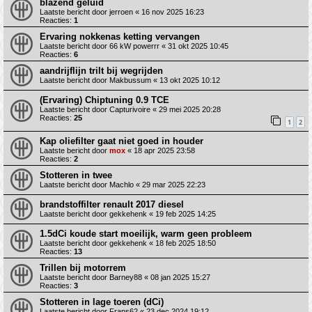
blazend geluid
Laatste bericht door
jerroen
«
16 nov 2025 16:23
Reacties:
1
Ervaring nokkenas ketting vervangen
Laatste bericht door
66 kW powerrr
«
31 okt 2025 10:45
Reacties:
6
aandrijflijn trilt bij wegrijden
Laatste bericht door
Makbussum
«
13 okt 2025 10:12
(Ervaring) Chiptuning 0.9 TCE
Laatste bericht door
Capturivoire
«
29 mei 2025 20:28
Reacties:
25
1
2
Kap oliefilter gaat niet goed in houder
Laatste bericht door
mox
«
18 apr 2025 23:58
Reacties:
2
Stotteren in twee
Laatste bericht door
Machlo
«
29 mar 2025 22:23
brandstoffilter renault 2017 diesel
Laatste bericht door
gekkehenk
«
19 feb 2025 14:25
1.5dCi koude start moeilijk, warm geen probleem
Laatste bericht door
gekkehenk
«
18 feb 2025 18:50
Reacties:
13
Trillen bij motorrem
Laatste bericht door
Barney88
«
08 jan 2025 15:27
Reacties:
3
Stotteren in lage toeren (dCi)
Laatste bericht door
Frans62
«
23 dec 2024 19:12