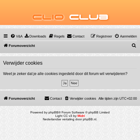
Clio
Club
V&A
Downloads
Regels
Contact
Registreer
Aanmelden
Z
Forumoverzicht
o
e
Verwijder cookies
k
Weet je zeker dat je alle cookies ingesteld door dit forum wil verwijderen?
Forumoverzicht
Contact
Verwijder cookies
Alle tijden zijn
UTC+02:00
Powered by
phpBB
® Forum Software © phpBB Limited
Light CC v3 by
Midri
Nederlandse vertaling door
phpBB.nl
.