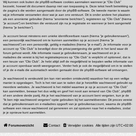
Wij kunnen ook buiten de phpBB-software cookies aanmaken wanneer je “Clio Club”
bezoekt, hoewel dit document daarop niet van toepassing is. Deze tekst heeft betrekking op
de pagina’s die worden aangemaakt door de phpBB-software. De tweede manier is waarin
wij je informatie verzamelen door wat je aan ons verstuurt. Dit is onder andere het plaatsen
als een anonieme gebruiker (hierna “anonieme berichten”), registreren op “Clio Club” (hierna
“je account”) en berichten die verstuurd zijn na je registratie en wanneer je bent aangemeld
(hierna “je berichten”).
Je account bevat minstens een unieke identificeerbare naam (hierna “je gebruikersnaam”),
een persoonlijk wachtwoord om te kunnen aanmelden op je account (hierna “je
wachtwoord”) en een persoonlijk, geldig e-mailadres (hierna “je e-mail”). Je informatie voor je
account op “Clio Club” is beveiligd door de privacywetgeving die geldt in het land waar dit
forum gehost wordt. Alle informatie naast je gebruikersnaam, je wachtwoord en je e-
mailadres die vereist is bij het registratieproces op “Clio Club” is verplicht of optioneel, dat is
een keuze van “Clio Club”. Je hebt altijd zelf de mogelijkheid te bepalen welke informatie van
je account openbaar wordt weergegeven. Verder heb je ook de mogelijkheid om in te stellen
of je de e-mails die automatisch worden gemaakt door de phpBB-software wil ontvangen.
Je wachtwoord is versleuteld (en kan niet worden ontsleuteld) waardoor het op een veilige
manier is opgeslagen. Toch is het niet aan te raden dat je hetzelfde wachtwoord gebruikt op
meerdere websites. Je wachtwoord is het middel waarmee je op je account op “Clio Club”
kan aanmelden, bewaar het dus veilig en geef het nooit aan iemand van Clio Club”, phpBB
of een andere derde partij. Als je het wachtwoord van je account bent vergeten, kun je de
“Ik ben mijn wachtwoord vergeten”-optie gebruiken bij het aanmeldvenster. Dit proces vereist
dat je gebruikersnaam en e-mailadres opgeeft van je gebruikersaccount, waarna de phpBB-
software een nieuw wachtwoord zal genereren en zal opsturen naar het e-mailadres, zodat
je je opnieuw kunt aanmelden.
Forumoverzicht
Contact
Verwijder cookies
Alle tijden zijn
UTC+02:00