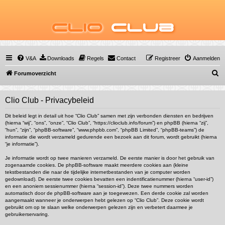
Clio
Club
V&A
Downloads
Regels
Contact
Registreer
Aanmelden
Z
Forumoverzicht
o
e
Clio Club - Privacybeleid
k
Dit beleid legt in detail uit hoe “Clio Club” samen met zijn verbonden diensten en bedrijven
(hierna “wij”, “ons”, “onze”, “Clio Club”, “https://clioclub.info/forum”) en phpBB (hierna “zij”,
“hun”, “zijn”, “phpBB-software”, “www.phpbb.com”, “phpBB Limited”, “phpBB-teams”) de
informatie die wordt verzameld gedurende een bezoek aan dit forum, wordt gebruikt (hierna
“je informatie”).
Je informatie wordt op twee manieren verzameld. De eerste manier is door het gebruik van
zogenaamde cookies. De phpBB-software maakt meerdere cookies aan (kleine
tekstbestanden die naar de tijdelijke internetbestanden van je computer worden
gedownload). De eerste twee cookies bevatten een indentificatienummer (hierna “user-id”)
en een anoniem sessienummer (hierna “session-id”). Deze twee nummers worden
automatisch door de phpBB-software aan je toegewezen. Een derde cookie zal worden
aangemaakt wanneer je onderwerpen hebt gelezen op “Clio Club”. Deze cookie wordt
gebruikt om op te slaan welke onderwerpen gelezen zijn en verbetert daarmee je
gebruikerservaring.