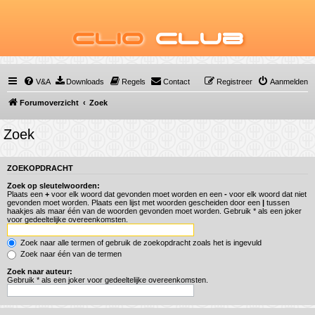
Clio
Club
V&A
Downloads
Regels
Contact
Registreer
Aanmelden
Forumoverzicht
Zoek
Zoek
ZOEKOPDRACHT
Zoek op sleutelwoorden:
Plaats een
+
voor elk woord dat gevonden moet worden en een
-
voor elk woord dat niet
gevonden moet worden. Plaats een lijst met woorden gescheiden door een
|
tussen
haakjes als maar één van de woorden gevonden moet worden. Gebruik * als een joker
voor gedeeltelijke overeenkomsten.
Zoek naar alle termen of gebruik de zoekopdracht zoals het is ingevuld
Zoek naar één van de termen
Zoek naar auteur:
Gebruik * als een joker voor gedeeltelijke overeenkomsten.