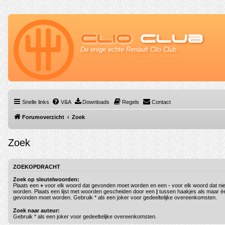
Clio
Club
De enige echte Renault Clio Club
Snelle links
V&A
Downloads
Regels
Contact
Forumoverzicht
Zoek
Zoek
ZOEKOPDRACHT
Zoek op sleutelwoorden:
Plaats een
+
voor elk woord dat gevonden moet worden en een
-
voor elk woord dat ni
worden. Plaats een lijst met woorden gescheiden door een
|
tussen haakjes als maar é
gevonden moet worden. Gebruik * als een joker voor gedeeltelijke overeenkomsten.
Zoek naar auteur:
Gebruik * als een joker voor gedeeltelijke overeenkomsten.