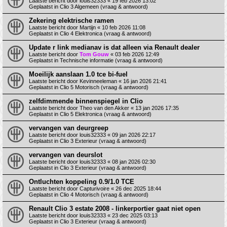
Laatste bericht door
louis32333
«
19 feb 2026 13:02
Geplaatst in
Clio 3 Algemeen (vraag & antwoord)
Zekering elektrische ramen
Laatste bericht door
Martijn
«
10 feb 2026 11:08
Geplaatst in
Clio 4 Elektronica (vraag & antwoord)
Update r link medianav is dat alleen via Renault dealer
Laatste bericht door
Tom Gouw
«
03 feb 2026 12:49
Geplaatst in
Technische informatie (vraag & antwoord)
Moeilijk aanslaan 1.0 tce bi-fuel
Laatste bericht door
Kevinneeleman
«
16 jan 2026 21:41
Geplaatst in
Clio 5 Motorisch (vraag & antwoord)
zelfdimmende binnenspiegel in Clio
Laatste bericht door
Theo van den Akker
«
13 jan 2026 17:35
Geplaatst in
Clio 5 Elektronica (vraag & antwoord)
vervangen van deurgreep
Laatste bericht door
louis32333
«
09 jan 2026 22:17
Geplaatst in
Clio 3 Exterieur (vraag & antwoord)
vervangen van deurslot
Laatste bericht door
louis32333
«
08 jan 2026 02:30
Geplaatst in
Clio 3 Exterieur (vraag & antwoord)
Ontluchten koppeling 0.9/1.0 TCE
Laatste bericht door
Capturivoire
«
26 dec 2025 18:44
Geplaatst in
Clio 4 Motorisch (vraag & antwoord)
Renault Clio 3 estate 2008 - linkerportier gaat niet open
Laatste bericht door
louis32333
«
23 dec 2025 03:13
Geplaatst in
Clio 3 Exterieur (vraag & antwoord)