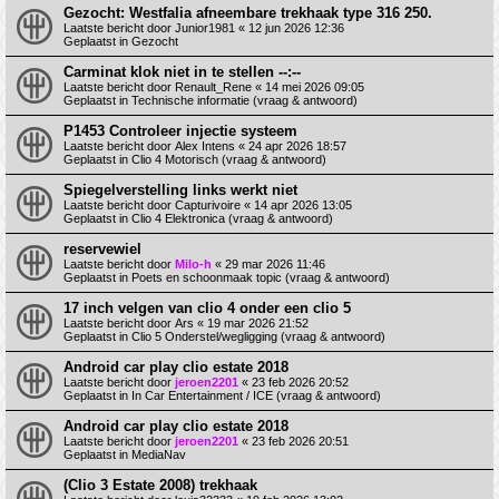
Gezocht: Westfalia afneembare trekhaak type 316 250.
Laatste bericht door
Junior1981
«
12 jun 2026 12:36
Geplaatst in
Gezocht
Carminat klok niet in te stellen --:--
Laatste bericht door
Renault_Rene
«
14 mei 2026 09:05
Geplaatst in
Technische informatie (vraag & antwoord)
P1453 Controleer injectie systeem
Laatste bericht door
Alex Intens
«
24 apr 2026 18:57
Geplaatst in
Clio 4 Motorisch (vraag & antwoord)
Spiegelverstelling links werkt niet
Laatste bericht door
Capturivoire
«
14 apr 2026 13:05
Geplaatst in
Clio 4 Elektronica (vraag & antwoord)
reservewiel
Laatste bericht door
Milo-h
«
29 mar 2026 11:46
Geplaatst in
Poets en schoonmaak topic (vraag & antwoord)
17 inch velgen van clio 4 onder een clio 5
Laatste bericht door
Ars
«
19 mar 2026 21:52
Geplaatst in
Clio 5 Onderstel/wegligging (vraag & antwoord)
Android car play clio estate 2018
Laatste bericht door
jeroen2201
«
23 feb 2026 20:52
Geplaatst in
In Car Entertainment / ICE (vraag & antwoord)
Android car play clio estate 2018
Laatste bericht door
jeroen2201
«
23 feb 2026 20:51
Geplaatst in
MediaNav
(Clio 3 Estate 2008) trekhaak