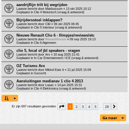
aandrijflijn trilt bij wegrijden
Laatste bericht door
Makbussum
«
13 okt 2025 10:12
Geplaatst in
Clio 4 Motorisch (vraag & antwoord)
Bijrijdersstoel inklappen?
Laatste bericht door
Cli0
«
06 okt 2025 06:45
Geplaatst in
Clio 5 Interieur (vraag & antwoord)
Nieuwe Renault Clio 6 - filmpjes/reviews/etc
Laatste bericht door
Renaultforum
«
09 sep 2025 19:13
Geplaatst in
Clio 6 Algemeen
clio 5, focal of jbl speakers - vragen
Laatste bericht door
Ars
«
20 aug 2025 21:41
Geplaatst in
In Car Entertainment / ICE (vraag & antwoord)
OZ Turismo Aro
Laatste bericht door
Mikkel Eats It
«
21 jul 2025 15:09
Geplaatst in
Gezocht
Aansluitingen medianav 1 clio 4 2013
Laatste bericht door
Lopac
«
14 jun 2025 15:31
Geplaatst in
Clio 4 Elektronica (vraag & antwoord)
Pagina
1
van
28
1
2
3
4
5
28
Volge
Er zijn 697 resultaten gevonden
…
Ga naar