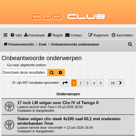
Clio
Club
V&A
Downloads
Regels
Contact
Registreer
Aanmelden
Z
Forumoverzicht
Zoek
Onbeantwoorde onderwerpen
o
Onbeantwoorde onderwerpen
e
Ga naar uitgebreid zoeken
k
Zoek
Uitgebreid zoeken
Pagina
1
van
28
1
2
3
4
5
28
Volge
Er zijn 697 resultaten gevonden
…
Onderwerpen
17 inch LM velgen voor Clio IV of Twingo II
Laatste bericht door
Paul
«
04 jul 2026 18:56
Geplaatst in
Aangeboden
Stalen velgen clio steek 4x100 naaf 60,1 met vredestein
winterbanden 7mm
Laatste bericht door
vincentder
«
12 jun 2026 16:04
Geplaatst in
Aangeboden