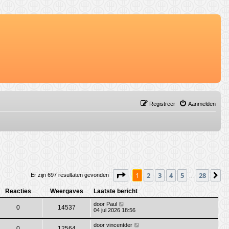
Registreer
Aanmelden
Pagina
1
van
28
1
2
3
4
5
28
V
Er zijn 697 resultaten gevonden
…
Reacties
Weergaves
Laatste bericht
door
Paul
0
14537
04 jul 2026 18:56
door
vincentder
0
12564