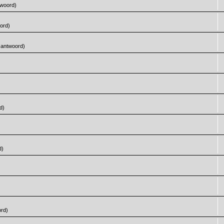
twoord)
ord)
& antwoord)
d)
d)
ord)