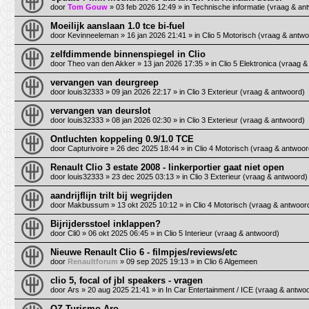
door
Tom Gouw
»
03 feb 2026 12:49
» in
Technische informatie (vraag & an
Moeilijk aanslaan 1.0 tce bi-fuel
door
Kevinneeleman
»
16 jan 2026 21:41
» in
Clio 5 Motorisch (vraag & antwo
zelfdimmende binnenspiegel in Clio
door
Theo van den Akker
»
13 jan 2026 17:35
» in
Clio 5 Elektronica (vraag 
vervangen van deurgreep
door
louis32333
»
09 jan 2026 22:17
» in
Clio 3 Exterieur (vraag & antwoord)
vervangen van deurslot
door
louis32333
»
08 jan 2026 02:30
» in
Clio 3 Exterieur (vraag & antwoord)
Ontluchten koppeling 0.9/1.0 TCE
door
Capturivoire
»
26 dec 2025 18:44
» in
Clio 4 Motorisch (vraag & antwoor
Renault Clio 3 estate 2008 - linkerportier gaat niet open
door
louis32333
»
23 dec 2025 03:13
» in
Clio 3 Exterieur (vraag & antwoord)
aandrijflijn trilt bij wegrijden
door
Makbussum
»
13 okt 2025 10:12
» in
Clio 4 Motorisch (vraag & antwoor
Bijrijdersstoel inklappen?
door
Cli0
»
06 okt 2025 06:45
» in
Clio 5 Interieur (vraag & antwoord)
Nieuwe Renault Clio 6 - filmpjes/reviews/etc
door
Renaultforum
»
09 sep 2025 19:13
» in
Clio 6 Algemeen
clio 5, focal of jbl speakers - vragen
door
Ars
»
20 aug 2025 21:41
» in
In Car Entertainment / ICE (vraag & antwo
OZ Turismo Aro