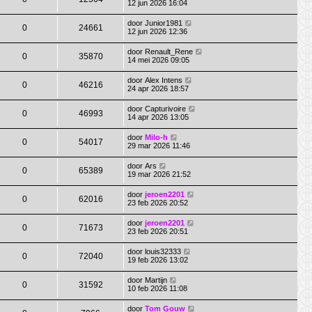
12 jun 2026 16:04
door
Junior1981
0
24661
12 jun 2026 12:36
door
Renault_Rene
0
35870
14 mei 2026 09:05
door
Alex Intens
0
46216
24 apr 2026 18:57
door
Capturivoire
0
46993
14 apr 2026 13:05
door
Milo-h
0
54017
29 mar 2026 11:46
door
Ars
0
65389
19 mar 2026 21:52
door
jeroen2201
0
62016
23 feb 2026 20:52
door
jeroen2201
0
71673
23 feb 2026 20:51
door
louis32333
0
72040
19 feb 2026 13:02
door
Martijn
0
31592
10 feb 2026 11:08
door
Tom Gouw