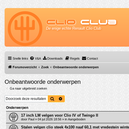
Clio
Club
De enige echte Renault Clio Club
Snelle links
V&A
Downloads
Regels
Contact
Forumoverzicht
Zoek
Onbeantwoorde onderwerpen
Onbeantwoorde onderwerpen
Ga naar uitgebreid zoeken
Zoek
Uitgebreid zoeken
Onderwerpen
17 inch LM velgen voor Clio IV of Twingo II
door
Paul
»
04 jul 2026 18:56
» in
Aangeboden
Stalen velgen clio steek 4x100 naaf 60,1 met vredestein wi