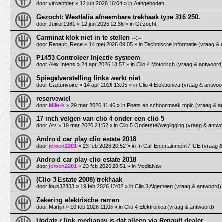
door
vincentder
»
12 jun 2026 16:04
» in
Aangeboden
Gezocht: Westfalia afneembare trekhaak type 316 250.
door
Junior1981
»
12 jun 2026 12:36
» in
Gezocht
Carminat klok niet in te stellen --:--
door
Renault_Rene
»
14 mei 2026 09:05
» in
Technische informatie (vraag &
P1453 Controleer injectie systeem
door
Alex Intens
»
24 apr 2026 18:57
» in
Clio 4 Motorisch (vraag & antwoord
Spiegelverstelling links werkt niet
door
Capturivoire
»
14 apr 2026 13:05
» in
Clio 4 Elektronica (vraag & antwoo
reservewiel
door
Milo-h
»
29 mar 2026 11:46
» in
Poets en schoonmaak topic (vraag & a
17 inch velgen van clio 4 onder een clio 5
door
Ars
»
19 mar 2026 21:52
» in
Clio 5 Onderstel/wegligging (vraag & antw
Android car play clio estate 2018
door
jeroen2201
»
23 feb 2026 20:52
» in
In Car Entertainment / ICE (vraag 
Android car play clio estate 2018
door
jeroen2201
»
23 feb 2026 20:51
» in
MediaNav
(Clio 3 Estate 2008) trekhaak
door
louis32333
»
19 feb 2026 13:02
» in
Clio 3 Algemeen (vraag & antwoord)
Zekering elektrische ramen
door
Martijn
»
10 feb 2026 11:08
» in
Clio 4 Elektronica (vraag & antwoord)
Update r link medianav is dat alleen via Renault dealer