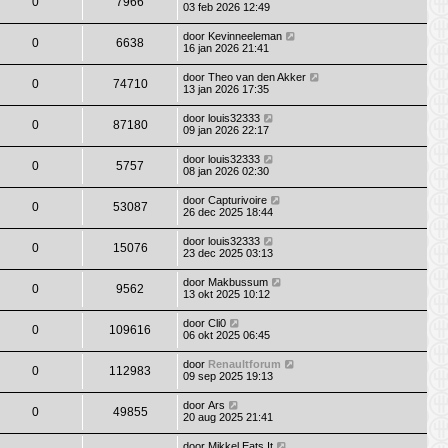
0
7966
03 feb 2026 12:49
door
Kevinneeleman
0
6638
16 jan 2026 21:41
door
Theo van den Akker
0
74710
13 jan 2026 17:35
door
louis32333
0
87180
09 jan 2026 22:17
door
louis32333
0
5757
08 jan 2026 02:30
door
Capturivoire
0
53087
26 dec 2025 18:44
door
louis32333
0
15076
23 dec 2025 03:13
door
Makbussum
0
9562
13 okt 2025 10:12
door
Cli0
0
109616
06 okt 2025 06:45
door
Renaultforum
0
112983
09 sep 2025 19:13
door
Ars
0
49855
20 aug 2025 21:41
door
Mikkel Eats It