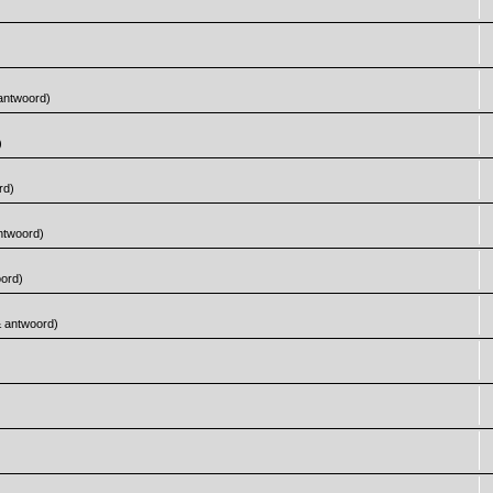
 antwoord)
)
rd)
ntwoord)
oord)
& antwoord)