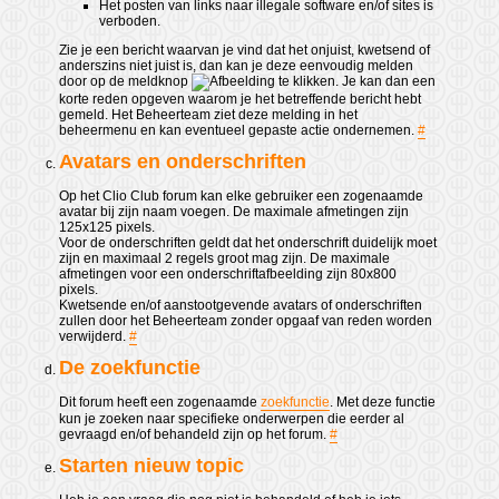
Het posten van links naar illegale software en/of sites is
verboden.
Zie je een bericht waarvan je vind dat het onjuist, kwetsend of
anderszins niet juist is, dan kan je deze eenvoudig melden
door op de meldknop
te klikken. Je kan dan een
korte reden opgeven waarom je het betreffende bericht hebt
gemeld. Het Beheerteam ziet deze melding in het
beheermenu en kan eventueel gepaste actie ondernemen.
#
Avatars en onderschriften
Op het Clio Club forum kan elke gebruiker een zogenaamde
avatar bij zijn naam voegen. De maximale afmetingen zijn
125x125 pixels.
Voor de onderschriften geldt dat het onderschrift duidelijk moet
zijn en maximaal 2 regels groot mag zijn. De maximale
afmetingen voor een onderschriftafbeelding zijn 80x800
pixels.
Kwetsende en/of aanstootgevende avatars of onderschriften
zullen door het Beheerteam zonder opgaaf van reden worden
verwijderd.
#
De zoekfunctie
Dit forum heeft een zogenaamde
zoekfunctie
. Met deze functie
kun je zoeken naar specifieke onderwerpen die eerder al
gevraagd en/of behandeld zijn op het forum.
#
Starten nieuw topic