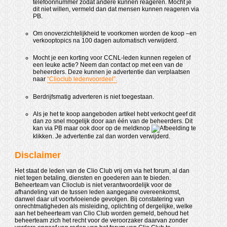
telefoonnummer zodat andere kunnen reageren. Mocht je
dit niet willen, vermeld dan dat mensen kunnen reageren via
PB.
Om onoverzichtelijkheid te voorkomen worden de koop –en
verkooptopics na 100 dagen automatisch verwijderd.
Mocht je een korting voor CCNL-leden kunnen regelen of
een leuke actie? Neem dan contact op met een van de
beheerders. Deze kunnen je advertentie dan verplaatsen
naar
“Clioclub ledenvoordeel”.
Berdrijfsmatig adverteren is niet toegestaan.
Als je het te koop aangeboden artikel hebt verkocht geef dit
dan zo snel mogelijk door aan één van de beheerders. Dit
kan via PB maar ook door op de meldknop
te
klikken. Je advertentie zal dan worden verwijderd.
Disclaimer
Het staat de leden van de Clio Club vrij om via het forum, al dan
niet tegen betaling, diensten en goederen aan te bieden.
Beheerteam van Clioclub is niet verantwoordelijk voor de
afhandeling van de tussen leden aangegane overeenkomst,
danwel daar uit voortvloeiende gevolgen. Bij constatering van
onrechtmatigheden als misleiding, oplichting of dergelijke, welke
aan het beheerteam van Clio Club worden gemeld, behoud het
beheerteam zich het recht voor de veroorzaker daarvan zonder