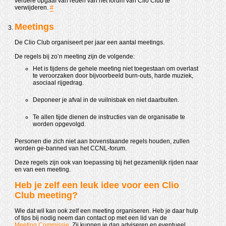
verdere opgaaf van reden van het forum van Clio Club te
verwijderen.
#
Meetings
De Clio Club organiseert per jaar een aantal meetings.
De regels bij zo’n meeting zijn de volgende:
Het is tijdens de gehele meeting niet toegestaan om overlast
te veroorzaken door bijvoorbeeld burn-outs, harde muziek,
asociaal rijgedrag.
Deponeer je afval in de vuilnisbak en niet daarbuiten.
Te allen tijde dienen de instructies van de organisatie te
worden opgevolgd.
Personen die zich niet aan bovenstaande regels houden, zullen
worden ge-banned van het CCNL-forum.
Deze regels zijn ook van toepassing bij het gezamenlijk rijden naar
en van een meeting.
Heb je zelf een leuk idee voor een Clio
Club meeting?
Wie dat wil kan ook zelf een meeting organiseren. Heb je daar hulp
of tips bij nodig neem dan contact op met een lid van de
Meeting Commissie
. Zij kunnen je dan adviseren en eventueel