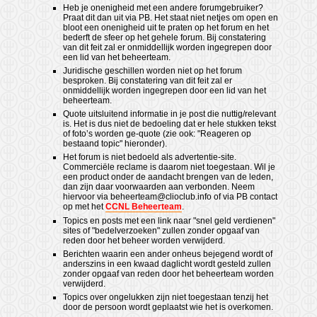
Heb je onenigheid met een andere forumgebruiker?
Praat dit dan uit via PB. Het staat niet netjes om open en
bloot een onenigheid uit te praten op het forum en het
bederft de sfeer op het gehele forum. Bij constatering
van dit feit zal er onmiddellijk worden ingegrepen door
een lid van het beheerteam.
Juridische geschillen worden niet op het forum
besproken. Bij constatering van dit feit zal er
onmiddellijk worden ingegrepen door een lid van het
beheerteam.
Quote uitsluitend informatie in je post die nuttig/relevant
is. Het is dus niet de bedoeling dat er hele stukken tekst
of foto’s worden ge-quote (zie ook: "Reageren op
bestaand topic" hieronder).
Het forum is niet bedoeld als advertentie-site.
Commerciële reclame is daarom niet toegestaan. Wil je
een product onder de aandacht brengen van de leden,
dan zijn daar voorwaarden aan verbonden. Neem
hiervoor via
beheerteam@clioclub.info
of via PB contact
op met het
CCNL Beheerteam
.
Topics en posts met een link naar "snel geld verdienen"
sites of "bedelverzoeken" zullen zonder opgaaf van
reden door het beheer worden verwijderd.
Berichten waarin een ander onheus bejegend wordt of
anderszins in een kwaad daglicht wordt gesteld zullen
zonder opgaaf van reden door het beheerteam worden
verwijderd.
Topics over ongelukken zijn niet toegestaan tenzij het
door de persoon wordt geplaatst wie het is overkomen.