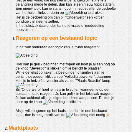
Heb je een vraag die nog niet is behandeld of heb je iets
belangrijks mede te delen, dan kan je een nieuw topic starten.
Een nieuw topic kan je starten door in het betreffende gedeelte
van het forum links onderin op
te drukken.
Het is de bedoeling om dan bij “Onderwerp” een kort en
bondige titel neer te zetten.
In het tekstvak daaronder kan je je vraag of mededeling
neerzetten.
#
Reageren op een bestaand topic
In het vak onderaan een topic kan je "Snel reageren".
Hier kan je gelijk beginnen met typen en hoef je alleen nog op
de knop "Bevestig" te klikken om je bericht te plaatsen.
Wil je de tekst opmaken, afbeeldingen of smileys aan je
bericht toevoegen klik dan op "Volledig bewerker", daarmee
kom je in hetzelfde venster als via de "Plaats Reactie"-knop:
.
Bij “Onderwerp” hoef je niets in te vullen wanneer je op een
bestaand topic reageert. Je kan gelijk in het tekstvak reageren.
Je kan achteraf altijd je eigen berichten aanpassen. Dit doe je
door op de knop
te klikken.
Als je wilt reageren op het laatste bericht in een bestaand
topic, dan is het gebruik van de
niet nodig.
#
Marktplaats