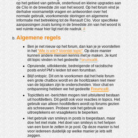
op het gebied van gebruik, onderhoud en kleine upgrades aan
de Clio in de breedste zin van het woord. Op het forum vind je
derhalve voornamelijk vragen en antwoorden over het
normale gebruik, voorkomende storingen en algemene
informatie met betrekking tot de Renault Clio. Voor specifieke
aanpassingen zoals tuning in de breedste zin van het woord is
wel ruimte maar hier ligt niet de nadruk.
#
Algemene regels
Ben je net nieuw op het forum, dan kan je je voorstellen
in het
“Wie is wie? Voorstel topic”
. Op deze manier
kunnen andere mensen kennis met je maken. Je kunt
dit topic vinden in het gedeelte
Forumcafé
.
Opruiende, uitlokkende, bedreigende of racistische
posts en/of PM’s leiden tot een forumban.
Blijf ontopic. Dit om te voorkomen dat het hele forum
een grote chatbox wordt en de hoofdzaken niet meer
van de bijzaken zijn te onderscheiden. Voor chat en
ontspanning hebben we het gedeelte
Forumcafé
.
Topictitels en -berichten mogen niet uitsluitend bestaan
uit hoofdletters. Dit geldt ook voor reacties in topics. Het
gebruik van alleen hoofdletters wordt op forums gezien
als schreeuwen. Probeer ook het gebruik van
uitroeptekens en vraagtekens te beperken.
Het gebruik van smileys in posts is toegestaan, maar
doe het met mate. Het doel van smileys is het helpen
van een toon te zetten in je post. Op deze manier is het
voor iedereen duidelijk op welke manier je iets wilt
zeggen.