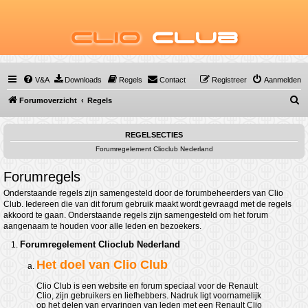
Clio
Club
V&A
Downloads
Regels
Contact
Registreer
Aanmelden
Z
Forumoverzicht
Regels
o
e
REGELSECTIES
Forumregelement Clioclub Nederland
k
Forumregels
Onderstaande regels zijn samengesteld door de forumbeheerders van Clio
Club. Iedereen die van dit forum gebruik maakt wordt gevraagd met de regels
akkoord te gaan. Onderstaande regels zijn samengesteld om het forum
aangenaam te houden voor alle leden en bezoekers.
Forumregelement Clioclub Nederland
Het doel van Clio Club
Clio Club is een website en forum speciaal voor de Renault
Clio, zijn gebruikers en liefhebbers. Nadruk ligt voornamelijk
op het delen van ervaringen van leden met een Renault Clio