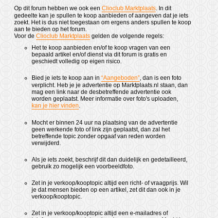
Op dit forum hebben we ook een
Clioclub Marktplaats
. In dit
gedeelte kan je spullen te koop aanbieden of aangeven dat je iets
zoekt. Het is dus niet toegestaan om ergens anders spullen te koop
aan te bieden op het forum.
Voor de
Clioclub Marktplaats
gelden de volgende regels:
Het te koop aanbieden en/of te koop vragen van een
bepaald artikel en/of dienst via dit forum is gratis en
geschiedt volledig op eigen risico.
Bied je iets te koop aan in
“Aangeboden”
, dan is een foto
verplicht. Heb je je advertentie op Marktplaats.nl staan, dan
mag een link naar de desbetreffende advertentie ook
worden geplaatst. Meer informatie over foto's uploaden,
kan je hier vinden
.
Mocht er binnen 24 uur na plaatsing van de advertentie
geen werkende foto of link zijn geplaatst, dan zal het
betreffende topic zonder opgaaf van reden worden
verwijderd.
Als je iets zoekt, beschrijf dit dan duidelijk en gedetailleerd,
gebruik zo mogelijk een voorbeeldfoto.
Zet in je verkoop/kooptopic altijd een richt- of vraagprijs. Wil
je dat mensen bieden op een artikel, zet dit dan ook in je
verkoop/kooptopic.
Zet in je verkoop/kooptopic altijd een e-mailadres of