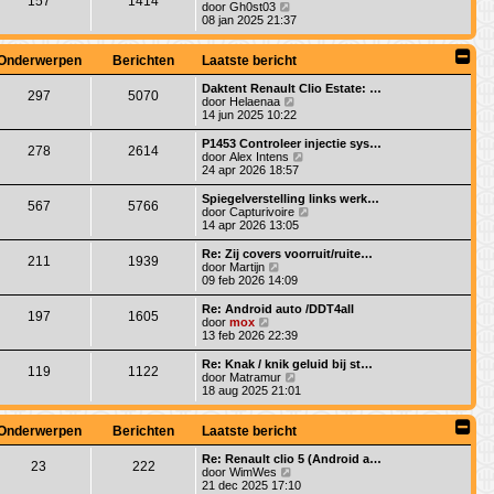
157
1414
a
j
B
door
Gh0st03
c
b
t
k
e
08 jan 2025 21:37
h
e
s
l
k
t
r
t
a
i
i
e
a
j
Onderwerpen
Berichten
Laatste bericht
c
b
t
k
h
e
s
l
Daktent Renault Clio Estate: …
t
r
297
5070
t
a
B
door
Helaenaa
i
e
a
e
14 jun 2025 10:22
c
b
t
k
h
e
s
i
P1453 Controleer injectie sys…
t
r
278
2614
t
j
B
door
Alex Intens
i
e
k
e
24 apr 2026 18:57
c
b
l
k
h
e
a
i
Spiegelverstelling links werk…
t
r
567
5766
a
j
B
door
Capturivoire
i
t
k
e
14 apr 2026 13:05
c
s
l
k
h
t
a
i
Re: Zij covers voorruit/ruite…
t
e
211
1939
a
j
B
door
Martijn
b
t
k
e
09 feb 2026 14:09
e
s
l
k
r
t
a
i
Re: Android auto /DDT4all
i
e
197
1605
a
j
B
door
mox
c
b
t
k
e
13 feb 2026 22:39
h
e
s
l
k
t
r
t
a
i
Re: Knak / knik geluid bij st…
i
e
119
1122
a
j
B
door
Matramur
c
b
t
k
e
18 aug 2025 21:01
h
e
s
l
k
t
r
t
a
i
i
e
a
j
Onderwerpen
Berichten
Laatste bericht
c
b
t
k
h
e
s
l
Re: Renault clio 5 (Android a…
t
r
23
222
t
a
B
door
WimWes
i
e
a
e
21 dec 2025 17:10
c
b