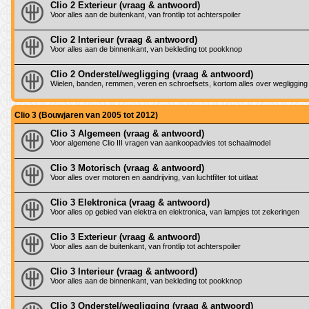
Clio 2 Exterieur (vraag & antwoord)
Voor alles aan de buitenkant, van frontlip tot achterspoiler
Clio 2 Interieur (vraag & antwoord)
Voor alles aan de binnenkant, van bekleding tot pookknop
Clio 2 Onderstel/wegligging (vraag & antwoord)
Wielen, banden, remmen, veren en schroefsets, kortom alles over wegligging
Clio 3 (Bouwjaren van 2005 tot 2012)
Clio 3 Algemeen (vraag & antwoord)
Voor algemene Clio III vragen van aankoopadvies tot schaalmodel
Clio 3 Motorisch (vraag & antwoord)
Voor alles over motoren en aandrijving, van luchtfilter tot uitlaat
Clio 3 Elektronica (vraag & antwoord)
Voor alles op gebied van elektra en elektronica, van lampjes tot zekeringen
Clio 3 Exterieur (vraag & antwoord)
Voor alles aan de buitenkant, van frontlip tot achterspoiler
Clio 3 Interieur (vraag & antwoord)
Voor alles aan de binnenkant, van bekleding tot pookknop
Clio 3 Onderstel/wegligging (vraag & antwoord)