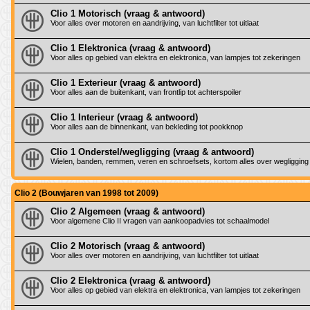
Clio 1 Motorisch (vraag & antwoord)
Voor alles over motoren en aandrijving, van luchtfilter tot uitlaat
Clio 1 Elektronica (vraag & antwoord)
Voor alles op gebied van elektra en elektronica, van lampjes tot zekeringen
Clio 1 Exterieur (vraag & antwoord)
Voor alles aan de buitenkant, van frontlip tot achterspoiler
Clio 1 Interieur (vraag & antwoord)
Voor alles aan de binnenkant, van bekleding tot pookknop
Clio 1 Onderstel/wegligging (vraag & antwoord)
Wielen, banden, remmen, veren en schroefsets, kortom alles over wegligging
Clio 2 (Bouwjaren van 1998 tot 2009)
Clio 2 Algemeen (vraag & antwoord)
Voor algemene Clio II vragen van aankoopadvies tot schaalmodel
Clio 2 Motorisch (vraag & antwoord)
Voor alles over motoren en aandrijving, van luchtfilter tot uitlaat
Clio 2 Elektronica (vraag & antwoord)
Voor alles op gebied van elektra en elektronica, van lampjes tot zekeringen