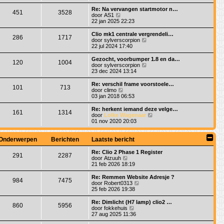
t
k
h
e
s
i
Re: Na vervangen startmotor n…
t
r
451
3528
t
j
B
door
AS1
i
e
k
e
22 jan 2025 22:23
c
b
l
k
h
e
a
i
Clio mk1 centrale vergrendeli…
t
r
286
1717
a
j
B
door
sylverscorpion
i
t
k
e
22 jul 2024 17:40
c
s
l
k
h
t
a
i
Gezocht, voorbumper 1.8 en da…
t
e
120
1004
a
j
B
door
sylverscorpion
b
t
k
e
23 dec 2024 13:14
e
s
l
k
r
t
a
i
Re: verschil frame voorstoele…
i
e
101
713
a
j
B
door
climo
c
b
t
k
e
03 jan 2018 06:53
h
e
s
l
k
t
r
t
a
i
Re: herkent iemand deze velge…
i
e
161
1314
a
j
B
door
Lolke Wagenaar
c
b
t
k
e
01 nov 2020 20:03
h
e
s
l
k
t
r
t
a
i
i
e
a
j
Onderwerpen
Berichten
Laatste bericht
c
b
t
k
h
e
s
l
Re: Clio 2 Phase 1 Register
t
r
291
2287
t
a
B
door
Atzuuh
i
e
a
e
21 feb 2026 18:19
c
b
t
k
h
e
s
i
Re: Remmen Website Adresje ?
t
r
984
7475
t
j
B
door
Robert0313
i
e
k
e
25 feb 2026 19:38
c
b
l
k
h
e
a
i
Re: Dimlicht (H7 lamp) clio2 …
t
r
860
5956
a
j
B
door
fokkehuis
i
t
k
e
27 aug 2025 11:36
c
s
l
k
h
t