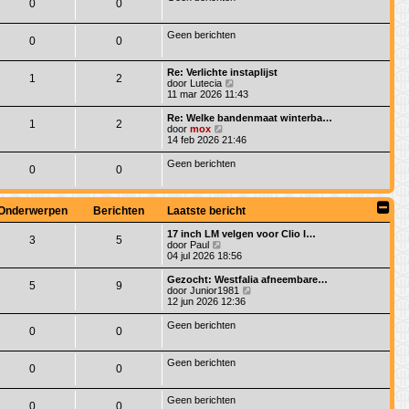
a
0
0
t
r
a
i
t
c
s
Geen berichten
0
0
h
t
t
e
b
Re: Verlichte instaplijst
1
2
e
B
door
Lutecia
r
e
11 mar 2026 11:43
i
k
c
i
Re: Welke bandenmaat winterba…
h
1
2
j
B
door
mox
t
k
e
14 feb 2026 21:46
l
k
a
i
Geen berichten
0
0
a
j
t
k
s
l
t
a
Onderwerpen
Berichten
Laatste bericht
e
a
b
t
17 inch LM velgen voor Clio I…
e
s
3
5
B
door
Paul
r
t
e
04 jul 2026 18:56
i
e
k
c
b
i
Gezocht: Westfalia afneembare…
h
e
5
9
j
B
door
Junior1981
t
r
k
e
12 jun 2026 12:36
i
l
k
c
a
i
Geen berichten
h
0
0
a
j
t
t
k
s
l
Geen berichten
t
a
0
0
e
a
b
t
e
s
Geen berichten
0
0
r