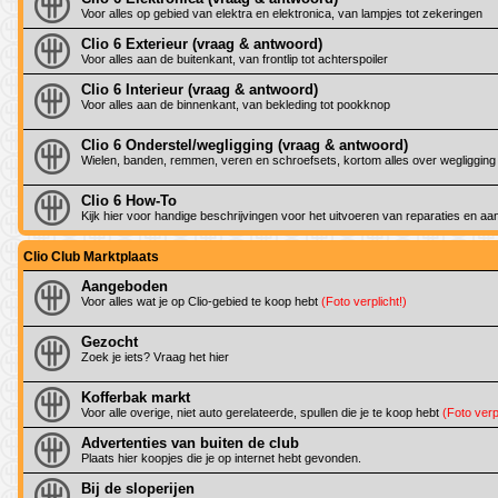
Voor alles op gebied van elektra en elektronica, van lampjes tot zekeringen
Clio 6 Exterieur (vraag & antwoord)
Voor alles aan de buitenkant, van frontlip tot achterspoiler
Clio 6 Interieur (vraag & antwoord)
Voor alles aan de binnenkant, van bekleding tot pookknop
Clio 6 Onderstel/wegligging (vraag & antwoord)
Wielen, banden, remmen, veren en schroefsets, kortom alles over wegligging
Clio 6 How-To
Kijk hier voor handige beschrijvingen voor het uitvoeren van reparaties en a
Clio Club Marktplaats
Aangeboden
Voor alles wat je op Clio-gebied te koop hebt
(Foto verplicht!)
Gezocht
Zoek je iets? Vraag het hier
Kofferbak markt
Voor alle overige, niet auto gerelateerde, spullen die je te koop hebt
(Foto verpl
Advertenties van buiten de club
Plaats hier koopjes die je op internet hebt gevonden.
Bij de sloperijen