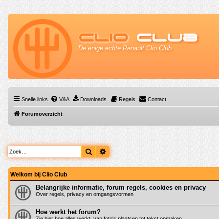
Clio
Club
De enige echte Renault Clio Club
Snelle links
V&A
Downloads
Regels
Contact
Forumoverzicht
Zoek
Uitgebreid zoeken
Welkom bij Clio Club
Belangrijke informatie, forum regels, cookies en privacy
Over regels, privacy en omgangsvormen
Hoe werkt het forum?
Zie hier hoe alles werkt, van foto's plaatsen tot tekst opmaken