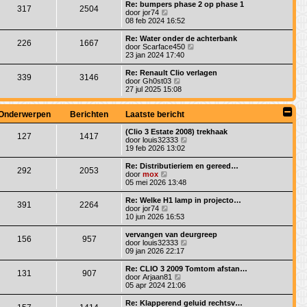
a
i
Re: bumpers phase 2 op phase 1
t
e
317
2504
a
j
B
door
jor74
b
t
k
e
08 feb 2024 16:52
e
s
l
k
r
t
a
i
Re: Water onder de achterbank
i
e
226
1667
a
j
B
door
Scarface450
c
b
t
k
e
23 jan 2024 17:40
h
e
s
l
k
t
r
t
a
i
Re: Renault Clio verlagen
i
e
339
3146
a
j
B
door
Gh0st03
c
b
t
k
e
27 jul 2025 15:08
h
e
s
l
k
t
r
t
a
i
i
e
a
j
Onderwerpen
Berichten
Laatste bericht
c
b
t
k
h
e
s
l
(Clio 3 Estate 2008) trekhaak
t
r
127
1417
t
a
B
door
louis32333
i
e
a
e
19 feb 2026 13:02
c
b
t
k
h
e
s
i
Re: Distributieriem en gereed…
t
r
292
2053
t
j
B
door
mox
i
e
k
e
05 mei 2026 13:48
c
b
l
k
h
e
a
i
Re: Welke H1 lamp in projecto…
t
r
391
2264
a
j
B
door
jor74
i
t
k
e
10 jun 2026 16:53
c
s
l
k
h
t
a
i
vervangen van deurgreep
t
e
156
957
a
j
B
door
louis32333
b
t
k
e
09 jan 2026 22:17
e
s
l
k
r
t
a
i
Re: CLIO 3 2009 Tomtom afstan…
i
e
131
907
a
j
B
door
Arjaan81
c
b
t
k
e
05 apr 2024 21:06
h
e
s
l
k
t
r
t
a
i
Re: Klapperend geluid rechtsv…
i
e