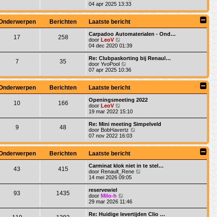
k
e
04 apr 2025 13:33
l
k
a
i
a
j
Onderwerpen
Berichten
Laatste bericht
t
k
s
l
Carpadoo Automaterialen - Ond…
17
258
t
a
B
door
LeoV
e
a
e
04 dec 2020 01:39
b
t
k
e
s
i
Re: Clubpaskorting bij Renaul…
r
7
35
t
j
B
door
YvoPool
i
e
k
e
07 apr 2025 10:36
c
b
l
k
h
e
a
i
t
r
a
j
Onderwerpen
Berichten
Laatste bericht
i
t
k
c
s
l
Openingsmeeting 2022
h
10
166
t
a
B
door
LeoV
t
e
a
e
19 mar 2022 15:10
b
t
k
e
s
i
Re: Mini meeting Simpelveld
r
9
48
t
j
B
door
BobHavertz
i
e
k
e
07 nov 2022 16:03
c
b
l
k
h
e
a
i
t
r
a
j
Onderwerpen
Berichten
Laatste bericht
i
t
k
c
s
l
Carminat klok niet in te stel…
h
43
415
t
a
B
door
Renault_Rene
t
e
a
e
14 mei 2026 09:05
b
t
k
e
s
i
reservewiel
r
93
1435
t
j
B
door
Milo-h
i
e
k
e
29 mar 2026 11:46
c
b
l
k
h
e
a
i
Re: Huidige levertijden Clio …
t
r