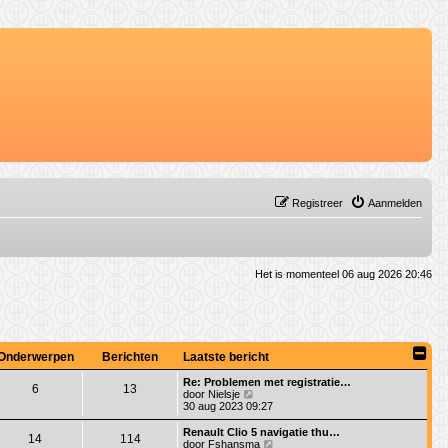
Registreer
Aanmelden
Het is momenteel 06 aug 2026 20:46
Onderwerpen
Berichten
Laatste bericht
Re: Problemen met registratie…
6
13
B
door
Nielsje
e
30 aug 2023 09:27
k
i
Renault Clio 5 navigatie thu…
14
114
j
B
door
Fshansma