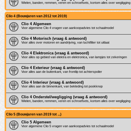
Wielen, banden, remmen, veren en schroefsets, kortom alles over wegligging
Clio 4 (Bouwjaren van 2012 tot 2019)
Clio 4 Algemeen
Voor algemene Clio 4 vragen van aankoopadvies tot schaalmodel
Clio 4 Motorisch (vraag & antwoord)
Voor alles over motoren en aandrijving, van luchtfilter tot uitlaat
Clio 4 Elektronica (vraag & antwoord)
Voor alles op gebied van elektra en elektronica, van lampjes tot zekeringen
Clio 4 Exterieur (vraag & antwoord)
Voor alles aan de buitenkant, van frontlip tot achterspoiler
Clio 4 Interieur (vraag & antwoord)
Voor alles aan de binnenkant, van bekleding tot pookknop
Clio 4 Onderstel/wegligging (vraag & antwoord)
Wielen, banden, remmen, veren en schroefsets, kortom alles over wegligging
Clio 5 (Bouwjaren van 2019 tot ...)
Clio 5 Algemeen
Voor algemene Clio 5 vragen van aankoopadvies tot schaalmodel