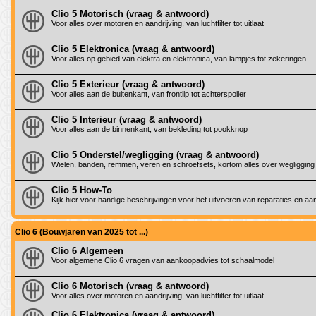
Clio 5 Motorisch (vraag & antwoord)
Voor alles over motoren en aandrijving, van luchtfilter tot uitlaat
Clio 5 Elektronica (vraag & antwoord)
Voor alles op gebied van elektra en elektronica, van lampjes tot zekeringen
Clio 5 Exterieur (vraag & antwoord)
Voor alles aan de buitenkant, van frontlip tot achterspoiler
Clio 5 Interieur (vraag & antwoord)
Voor alles aan de binnenkant, van bekleding tot pookknop
Clio 5 Onderstel/wegligging (vraag & antwoord)
Wielen, banden, remmen, veren en schroefsets, kortom alles over wegligging
Clio 5 How-To
Kijk hier voor handige beschrijvingen voor het uitvoeren van reparaties en a
Clio 6 (Bouwjaren van 2025 tot ...)
Clio 6 Algemeen
Voor algemene Clio 6 vragen van aankoopadvies tot schaalmodel
Clio 6 Motorisch (vraag & antwoord)
Voor alles over motoren en aandrijving, van luchtfilter tot uitlaat
Clio 6 Elektronica (vraag & antwoord)