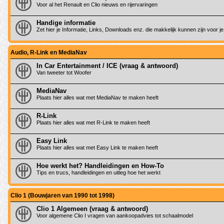
Voor al het Renault en Clio nieuws en rijervaringen
Handige informatie
Zet hier je Informatie, Links, Downloads enz. die makkelijk kunnen zijn voor
Audio, R-Link en MediaNav
In Car Entertainment / ICE (vraag & antwoord)
Van tweeter tot Woofer
MediaNav
Plaats hier alles wat met MediaNav te maken heeft
R-Link
Plaats hier alles wat met R-Link te maken heeft
Easy Link
Plaats hier alles wat met Easy Link te maken heeft
Hoe werkt het? Handleidingen en How-To
Tips en trucs, handleidingen en uitleg hoe het werkt
Clio 1 (Bouwjaren van 1990 tot 1998)
Clio 1 Algemeen (vraag & antwoord)
Voor algemene Clio I vragen van aankoopadvies tot schaalmodel