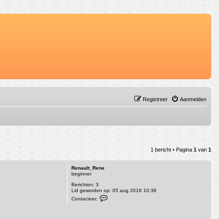
Registreer
Aanmelden
1 bericht • Pagina
1
van
1
Renault_Rene
beginner
Berichten:
3
Lid geworden op:
05 aug 2016 10:38
C
Contacteer:
o
n
t