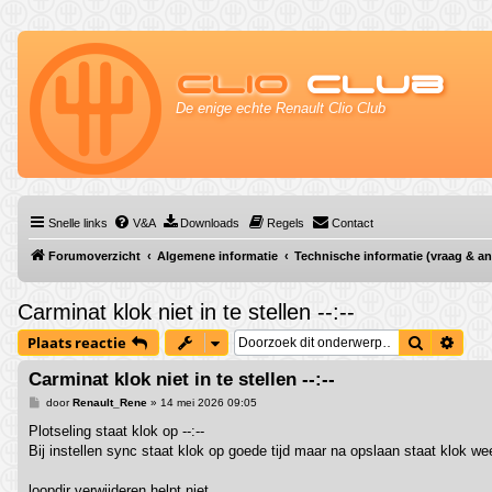
Clio
Club
De enige echte Renault Clio Club
Snelle links
V&A
Downloads
Regels
Contact
Forumoverzicht
Algemene informatie
Technische informatie (vraag & a
Carminat klok niet in te stellen --:--
Zoek
Uitg
Plaats reactie
Carminat klok niet in te stellen --:--
B
door
Renault_Rene
»
14 mei 2026 09:05
e
r
Plotseling staat klok op --:--
i
Bij instellen sync staat klok op goede tijd maar na opslaan staat klok weer
c
h
t
loopdir verwijderen helpt niet