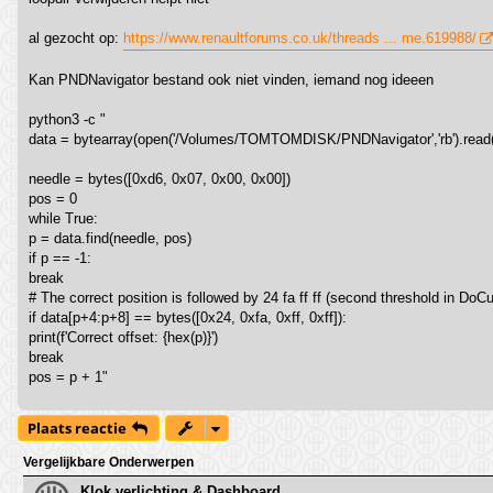
al gezocht op:
https://www.renaultforums.co.uk/threads ... me.619988/
Kan PNDNavigator bestand ook niet vinden, iemand nog ideeen
python3 -c "
data = bytearray(open('/Volumes/TOMTOMDISK/PNDNavigator','rb').read(
needle = bytes([0xd6, 0x07, 0x00, 0x00])
pos = 0
while True:
p = data.find(needle, pos)
if p == -1:
break
# The correct position is followed by 24 fa ff ff (second threshold in Do
if data[p+4:p+8] == bytes([0x24, 0xfa, 0xff, 0xff]):
print(f'Correct offset: {hex(p)}')
break
pos = p + 1"
Plaats reactie
Vergelijkbare Onderwerpen
Klok verlichting & Dashboard