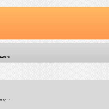
ntwoord)
ebreid zoeken
 op --:--