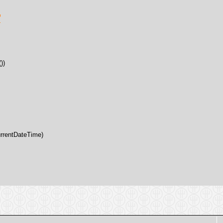
))
CurrentDateTime)