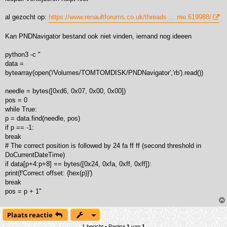
al gezocht op:
https://www.renaultforums.co.uk/threads ... me.619988/
Kan PNDNavigator bestand ook niet vinden, iemand nog ideeen
python3 -c "
data =
bytearray(open('/Volumes/TOMTOMDISK/PNDNavigator','rb').read())
needle = bytes([0xd6, 0x07, 0x00, 0x00])
pos = 0
while True:
p = data.find(needle, pos)
if p == -1:
break
# The correct position is followed by 24 fa ff ff (second threshold in
DoCurrentDateTime)
if data[p+4:p+8] == bytes([0x24, 0xfa, 0xff, 0xff]):
print(f'Correct offset: {hex(p)}')
break
pos = p + 1"
Plaats reactie
1 bericht • Pagina
1
van
1