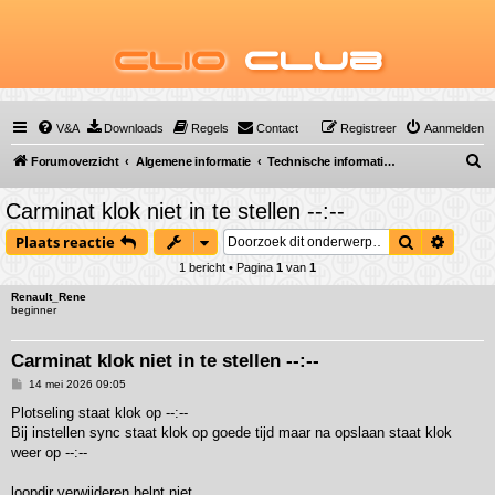
Clio
Club
V&A
Downloads
Regels
Contact
Registreer
Aanmelden
Z
Forumoverzicht
Algemene informatie
Technische informatie (vraag & antwoord)
o
Carminat klok niet in te stellen --:--
e
Zoek
Uitgeb
Plaats reactie
k
1 bericht • Pagina
1
van
1
Renault_Rene
beginner
Carminat klok niet in te stellen --:--
B
14 mei 2026 09:05
e
r
Plotseling staat klok op --:--
i
Bij instellen sync staat klok op goede tijd maar na opslaan staat klok
c
h
weer op --:--
t
loopdir verwijderen helpt niet