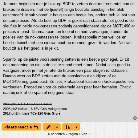
Je moet beginnen met je blok op BDP te zetten door met een ratel aan de
krukas te draaien, met de (juiste!) lange bout als aanslag in het blok
geschroefd. Maak vooraf je bougies een beetje los, anders heb je last van
de compressie. Als de boel op BDP is gezet dan staan als het goed is de
sleufjes in beide nokkenassen zodanig gepositioneerd dat de MOT1496 er
precies in past. Daarna span- en looprol en riem vervangen, zónder de
poelies van de nokkenassen te lossen. Krukaspoelie moet wel los en
hoort officieel met een nieuwe bout op moment gezet te worden. Nieuwe
bout zit als het goed is in je kit.
Spanrol op de juiste voorspanning zetten is een beetje gepriegel. Er zit
een markering op die in de juiste stand moet staan. Nadat alles goed is
vastgezet moet je met je ratel de krukas een paar slagen ronddraaien.
Daarna weer op BDP zetten met de aanslagbout en kijken of de
MOT1496 nog goed past. Zo niet, krukasbout lossen en krukaspoelie iets
verdraaien. Procedure voor de zekerheid een paar keer herhalen. Check
daarbij ook of de spanrol nog goed staat.
2000 ph1 RT 1.4 16V Gris Xerus
2003 ph2 Initiale 1.6 16V Gris Hologramme
2017 ph2 Initiale TCe 120 Gris Givré
Plaats reactie
6 berichten • Pagina
1
van
1