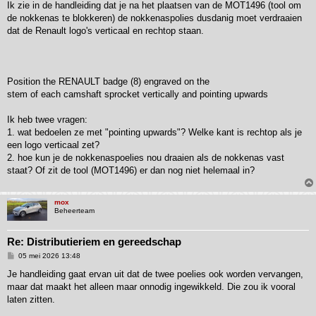
r
Ik zie in de handleiding dat je na het plaatsen van de MOT1496 (tool om
i
de nokkenas te blokkeren) de nokkenaspolies dusdanig moet verdraaien
c
h
dat de Renault logo's verticaal en rechtop staan.
t
Position the RENAULT badge (8) engraved on the
stem of each camshaft sprocket vertically and pointing upwards
Ik heb twee vragen:
1. wat bedoelen ze met "pointing upwards"? Welke kant is rechtop als je
een logo verticaal zet?
2. hoe kun je de nokkenaspoelies nou draaien als de nokkenas vast
staat? Of zit de tool (MOT1496) er dan nog niet helemaal in?
mox
Beheerteam
Re: Distributieriem en gereedschap
B
05 mei 2026 13:48
e
r
Je handleiding gaat ervan uit dat de twee poelies ook worden vervangen,
i
maar dat maakt het alleen maar onnodig ingewikkeld. Die zou ik vooral
c
h
laten zitten.
t