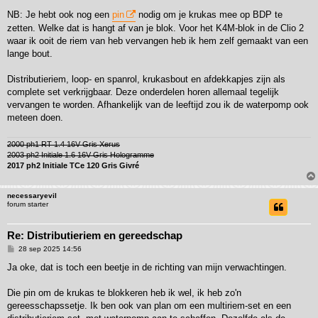
NB: Je hebt ook nog een
pin
nodig om je krukas mee op BDP te
zetten. Welke dat is hangt af van je blok. Voor het K4M-blok in de Clio 2
waar ik ooit de riem van heb vervangen heb ik hem zelf gemaakt van een
lange bout.
Distributieriem, loop- en spanrol, krukasbout en afdekkapjes zijn als
complete set verkrijgbaar. Deze onderdelen horen allemaal tegelijk
vervangen te worden. Afhankelijk van de leeftijd zou ik de waterpomp ook
meteen doen.
2000 ph1 RT 1.4 16V Gris Xerus
2003 ph2 Initiale 1.6 16V Gris Hologramme
2017 ph2 Initiale TCe 120 Gris Givré
necessaryevil
forum starter
Re: Distributieriem en gereedschap
B
28 sep 2025 14:56
e
r
Ja oke, dat is toch een beetje in de richting van mijn verwachtingen.
i
c
h
Die pin om de krukas te blokkeren heb ik wel, ik heb zo'n
t
gereesschapssetje. Ik ben ook van plan om een multiriem-set en een