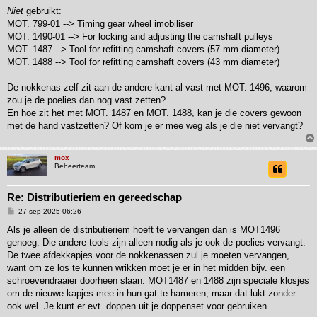
Niet
gebruikt:
MOT. 799-01 --> Timing gear wheel imobiliser
MOT. 1490-01 --> For locking and adjusting the camshaft pulleys
MOT. 1487 --> Tool for refitting camshaft covers (57 mm diameter)
MOT. 1488 --> Tool for refitting camshaft covers (43 mm diameter)
De nokkenas zelf zit aan de andere kant al vast met MOT. 1496, waarom
zou je de poelies dan nog vast zetten?
En hoe zit het met MOT. 1487 en MOT. 1488, kan je die covers gewoon
met de hand vastzetten? Of kom je er mee weg als je die niet vervangt?
mox
Beheerteam
Re: Distributieriem en gereedschap
B
27 sep 2025 06:26
e
r
Als je alleen de distributieriem hoeft te vervangen dan is MOT1496
i
genoeg. Die andere tools zijn alleen nodig als je ook de poelies vervangt.
c
h
De twee afdekkapjes voor de nokkenassen zul je moeten vervangen,
t
want om ze los te kunnen wrikken moet je er in het midden bijv. een
schroevendraaier doorheen slaan. MOT1487 en 1488 zijn speciale klosjes
om de nieuwe kapjes mee in hun gat te hameren, maar dat lukt zonder
ook wel. Je kunt er evt. doppen uit je doppenset voor gebruiken.