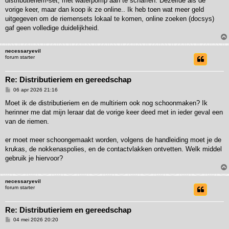
distributieriem-set, met waterpomp aan te schaffen. Dezelfde als de
vorige keer, maar dan koop ik ze online.. Ik heb toen wat meer geld
uitgegeven om de riemensets lokaal te komen, online zoeken (docsys)
gaf geen volledige duidelijkheid.
necessaryevil
forum starter
Re: Distributieriem en gereedschap
B
06 apr 2026 21:16
e
r
Moet ik de distributieriem en de multiriem ook nog schoonmaken? Ik
i
herinner me dat mijn leraar dat de vorige keer deed met in ieder geval een
c
h
van de riemen.
t
er moet meer schoongemaakt worden, volgens de handleiding moet je de
krukas, de nokkenaspolies, en de contactvlakken ontvetten. Welk middel
gebruik je hiervoor?
necessaryevil
forum starter
Re: Distributieriem en gereedschap
B
04 mei 2026 20:20
e