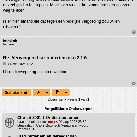
er veel geld in te stoppen. Maar toch vind ik het zonde om hem daarvoor
weg te doen.
Is er hier iemand die dat tegen een redelijke vergoeding zou willen
uitvoeren?
fokkehuis
beginner
Re: Vervangen distributieriem clio 2 1.6
B
04 mei 2026 12:21
e
r
Dit onderwerp mag gesloten worden
i
c
h
t
Gesloten
2 berichten • Pagina
1
van
1
Vergelijkbare Onderwerpen
Clio uit 2001 1.2V distributieriem
Laatste bericht door
mox
«
04 aug 2022 23:32
Geplaatst in
Clio 2 Motorisch (vraag & antwoord)
Reacties:
1
Distributieriem en gereedschap