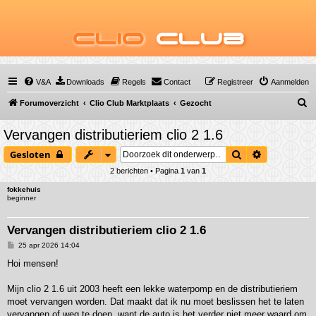
Clio
Club
V&A
Downloads
Regels
Contact
Registreer
Aanmelden
Z
Forumoverzicht
Clio Club Marktplaats
Gezocht
o
Vervangen distributieriem clio 2 1.6
e
Zoek
Uitgebreid
Gesloten
k
2 berichten • Pagina
1
van
1
fokkehuis
beginner
Vervangen distributieriem clio 2 1.6
B
25 apr 2026 14:04
e
r
Hoi mensen!
i
c
h
Mijn clio 2 1.6 uit 2003 heeft een lekke waterpomp en de distributieriem
t
moet vervangen worden. Dat maakt dat ik nu moet beslissen het te laten
vervangen of weg te doen, want de auto is het verder niet meer waard om