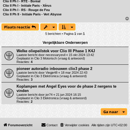
Clio II Ph I - RTE - Boréal
Clio II Ph I - Initiale Paris - Xérus
Clio II Ph I - RS - Rouge de Feu
Clio II Ph II - Initiale Paris - Vert Abysse
Plaats reactie
5 berichten • Pagina
1
van
1
Vergelijkbare Onderwerpen
Welke oliepeilstok voor Clio III Phase 1 K4J
Laatste bericht door
necessaryevil
«
15 okt 2024 13:42
Geplaatst in
Clio 3 Motorisch (vraag & antwoord)
Reacties:
4
pioneer autoradio inbouwen clio3 phase 2
Laatste bericht door
Viegje48
«
18 mar 2024 22:43
Geplaatst in
Clio 3 Elektronica (vraag & antwoord)
Reacties:
3
Koplampen met Angel Eyes voor de phase 2 nergens te
vinden
Laatste bericht door
jor74
«
21 jun 2024 16:15
Geplaatst in
Clio 3 Elektronica (vraag & antwoord)
Reacties:
2
Ga naar
Forumoverzicht
Contact
Verwijder cookies
Alle tijden zijn
UTC+02:00