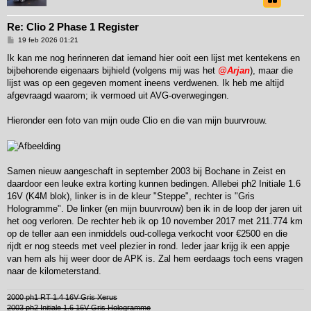
Re: Clio 2 Phase 1 Register
B
19 feb 2026 01:21
e
r
Ik kan me nog herinneren dat iemand hier ooit een lijst met kentekens en
i
bijbehorende eigenaars bijhield (volgens mij was het
@Arjan
), maar die
c
h
lijst was op een gegeven moment ineens verdwenen. Ik heb me altijd
t
afgevraagd waarom; ik vermoed uit AVG-overwegingen.
Hieronder een foto van mijn oude Clio en die van mijn buurvrouw.
Samen nieuw aangeschaft in september 2003 bij Bochane in Zeist en
daardoor een leuke extra korting kunnen bedingen. Allebei ph2 Initiale 1.6
16V (K4M blok), linker is in de kleur "Steppe", rechter is "Gris
Hologramme". De linker (en mijn buurvrouw) ben ik in de loop der jaren uit
het oog verloren. De rechter heb ik op 10 november 2017 met 211.774 km
op de teller aan een inmiddels oud-collega verkocht voor €2500 en die
rijdt er nog steeds met veel plezier in rond. Ieder jaar krijg ik een appje
van hem als hij weer door de APK is. Zal hem eerdaags toch eens vragen
naar de kilometerstand.
2000 ph1 RT 1.4 16V Gris Xerus
2003 ph2 Initiale 1.6 16V Gris Hologramme