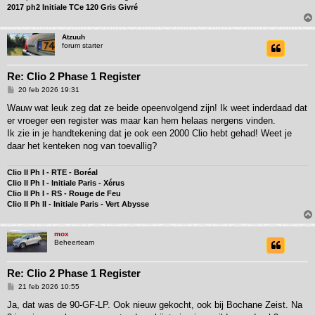
2017 ph2 Initiale TCe 120 Gris Givré
Atzuuh
forum starter
Re: Clio 2 Phase 1 Register
B
20 feb 2026 19:31
e
r
Wauw wat leuk zeg dat ze beide opeenvolgend zijn! Ik weet inderdaad dat
i
er vroeger een register was maar kan hem helaas nergens vinden.
c
h
Ik zie in je handtekening dat je ook een 2000 Clio hebt gehad! Weet je
t
daar het kenteken nog van toevallig?
Clio II Ph I - RTE - Boréal
Clio II Ph I - Initiale Paris - Xérus
Clio II Ph I - RS - Rouge de Feu
Clio II Ph II - Initiale Paris - Vert Abysse
mox
Beheerteam
Re: Clio 2 Phase 1 Register
B
21 feb 2026 10:55
e
r
Ja, dat was de 90-GF-LP. Ook nieuw gekocht, ook bij Bochane Zeist. Na
i