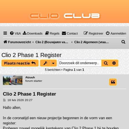
Clio
Club
V&A
Downloads
Regels
Contact
Registreer
Aanmelden
Z
Forumoverzicht
Clio 2 (Bouwjaren van 1998 tot 2009)
Clio 2 Algemeen (vraag & antwoord)
o
Clio 2 Phase 1 Register
e
Zoek
Uitgeb
Plaats reactie
k
5 berichten • Pagina
1
van
1
Atzuuh
forum starter
Clio 2 Phase 1 Register
B
18 feb 2026 20:27
e
r
Hallo allen,
i
c
h
In de coronatijd een nieuw projectje begonnen in de vorm van een
t
register:
Proberen zoveel mogelijk kentekens van Clio 2 Phase 1 bij te houden.