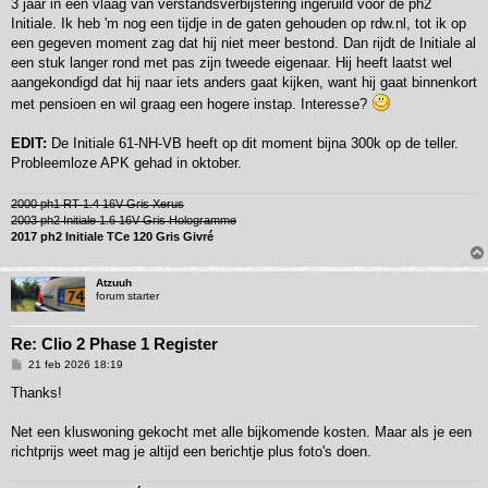
3 jaar in een vlaag van verstandsverbijstering ingeruild voor de ph2
c
h
Initiale. Ik heb 'm nog een tijdje in de gaten gehouden op rdw.nl, tot ik op
t
een gegeven moment zag dat hij niet meer bestond. Dan rijdt de Initiale al
een stuk langer rond met pas zijn tweede eigenaar. Hij heeft laatst wel
aangekondigd dat hij naar iets anders gaat kijken, want hij gaat binnenkort
met pensioen en wil graag een hogere instap. Interesse?
EDIT:
De Initiale 61-NH-VB heeft op dit moment bijna 300k op de teller.
Probleemloze APK gehad in oktober.
2000 ph1 RT 1.4 16V Gris Xerus
2003 ph2 Initiale 1.6 16V Gris Hologramme
2017 ph2 Initiale TCe 120 Gris Givré
Atzuuh
forum starter
Re: Clio 2 Phase 1 Register
B
21 feb 2026 18:19
e
r
Thanks!
i
c
h
Net een kluswoning gekocht met alle bijkomende kosten. Maar als je een
t
richtprijs weet mag je altijd een berichtje plus foto's doen.