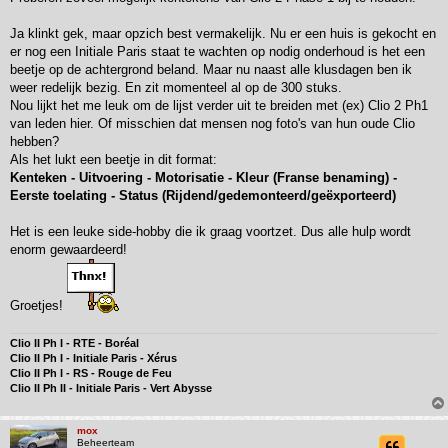
Ja klinkt gek, maar opzich best vermakelijk. Nu er een huis is gekocht en
er nog een Initiale Paris staat te wachten op nodig onderhoud is het een
beetje op de achtergrond beland. Maar nu naast alle klusdagen ben ik
weer redelijk bezig. En zit momenteel al op de 300 stuks.
Nou lijkt het me leuk om de lijst verder uit te breiden met (ex) Clio 2 Ph1
van leden hier. Of misschien dat mensen nog foto's van hun oude Clio
hebben?
Als het lukt een beetje in dit format:
Kenteken - Uitvoering - Motorisatie - Kleur (Franse benaming) -
Eerste toelating - Status (Rijdend/gedemonteerd/geëxporteerd)
Het is een leuke side-hobby die ik graag voortzet. Dus alle hulp wordt
enorm gewaardeerd!
Groetjes!
Clio II Ph I - RTE - Boréal
Clio II Ph I - Initiale Paris - Xérus
Clio II Ph I - RS - Rouge de Feu
Clio II Ph II - Initiale Paris - Vert Abysse
mox
Beheerteam