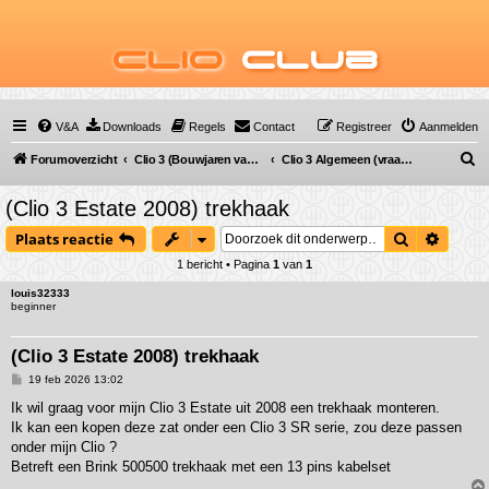
Clio
Club
V&A
Downloads
Regels
Contact
Registreer
Aanmelden
Z
Forumoverzicht
Clio 3 (Bouwjaren van 2005 tot 2012)
Clio 3 Algemeen (vraag & antwoord)
o
(Clio 3 Estate 2008) trekhaak
e
Zoek
Uitgeb
Plaats reactie
k
1 bericht • Pagina
1
van
1
louis32333
beginner
(Clio 3 Estate 2008) trekhaak
B
19 feb 2026 13:02
e
r
Ik wil graag voor mijn Clio 3 Estate uit 2008 een trekhaak monteren.
i
Ik kan een kopen deze zat onder een Clio 3 SR serie, zou deze passen
c
h
onder mijn Clio ?
t
Betreft een Brink 500500 trekhaak met een 13 pins kabelset