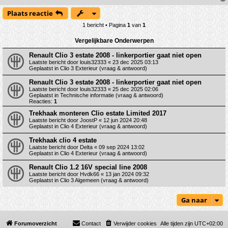
Plaats reactie
1 bericht • Pagina
1
van
1
Vergelijkbare Onderwerpen
Renault Clio 3 estate 2008 - linkerportier gaat niet open
Laatste bericht door
louis32333
«
23 dec 2025 03:13
Geplaatst in
Clio 3 Exterieur (vraag & antwoord)
Renault Clio 3 estate 2008 - linkerportier gaat niet open
Laatste bericht door
louis32333
«
25 dec 2025 02:06
Geplaatst in
Technische informatie (vraag & antwoord)
Reacties:
1
Trekhaak monteren Clio estate Limited 2017
Laatste bericht door
JoostP
«
12 jun 2024 20:48
Geplaatst in
Clio 4 Exterieur (vraag & antwoord)
Trekhaak clio 4 estate
Laatste bericht door
Delta
«
09 sep 2024 13:02
Geplaatst in
Clio 4 Exterieur (vraag & antwoord)
Renault Clio 1.2 16V special line 2008
Laatste bericht door
Hvdk66
«
13 jan 2024 09:32
Geplaatst in
Clio 3 Algemeen (vraag & antwoord)
Ga naar
Forumoverzicht
Contact
Verwijder cookies
Alle tijden zijn
UTC+02:00