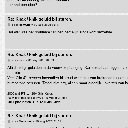
Iemand een idee?
Re: Knak / knik geluid bij sturen.
B
door
RemClio
»
02 aug 2025 01:47
e
r
Hoi wat was het probleem? Ik heb namelijk sinds kort hetzelfde.
i
c
h
t
Re: Knak / knik geluid bij sturen.
B
door
mox
»
03 aug 2025 09:03
e
r
Altijd lastig, geluiden in de voorwielophanging. Kan overal aan liggen: 
i
etc. etc..
c
h
Veel Clio 4's hebben bovendien bij koud weer last van krakende rubbers t
t
bumpstops schuren. Totaal niet erg, alleen maar ergerlijk. Invetten van he
2000 ph1 RT 1.4 16V Gris Xerus
2003 ph2 Initiale 1.6 16V Gris Hologramme
2017 ph2 Initiale TCe 120 Gris Givré
Re: Knak / knik geluid bij sturen.
B
door
Matramur
»
18 aug 2025 21:01
e
r