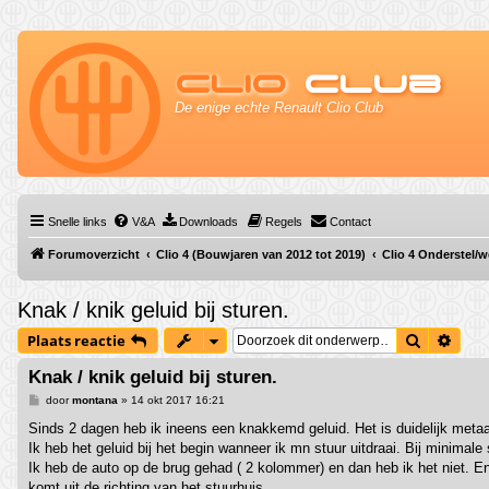
Clio
Club
De enige echte Renault Clio Club
Snelle links
V&A
Downloads
Regels
Contact
Forumoverzicht
Clio 4 (Bouwjaren van 2012 tot 2019)
Clio 4 Onderstel/
Knak / knik geluid bij sturen.
Zoek
Uitg
Plaats reactie
Knak / knik geluid bij sturen.
B
door
montana
»
14 okt 2017 16:21
e
r
Sinds 2 dagen heb ik ineens een knakkemd geluid. Het is duidelijk metaa
i
Ik heb het geluid bij het begin wanneer ik mn stuur uitdraai. Bij minimale
c
h
Ik heb de auto op de brug gehad ( 2 kolommer) en dan heb ik het niet. En
t
komt uit de richting van het stuurhuis.