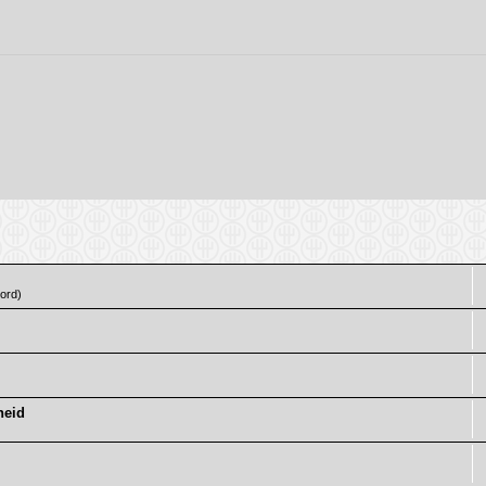
ord)
heid