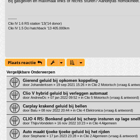
Bij gasgeven en maximaal links of rechts sturen? Aandrijfas homokineet.
i
c
h
t
-------
Clio IV 1.6 RS station '13('14 donor)
Clio IV 1.5 Dci hatchback '13 405.000km
Plaats reactie
Vergelijkbare Onderwerpen
Gierend geluid bij opkomen koppeling
door
Johanderksen
»
19 sep 2021 15:26
» in
Clio 2 Motorisch (vraag & antwo
Clio V hybrid geluid bij verleggen automaat
door
AndrewDc
»
07 jan 2022 09:52
» in
Clio 5 Motorisch (vraag & antwoord)
Carplay krakend geluid bij bellen
door
Batu
»
08 nov 2022 20:44
» in
Clio 4 Elektronica (vraag & antwoord)
CLIO 4 RS: Bonkend geluid bij scherp insturen op lage snel
door
ThijsvVondelen
»
16 nov 2022 10:23
» in
Clio 4 Algemeen
Auto maakt tjoeke tjoeke geluid bij het rijden
door
Stephanie
»
17 jun 2023 23:28
» in
Clio 2 Algemeen (vraag & antwoord)