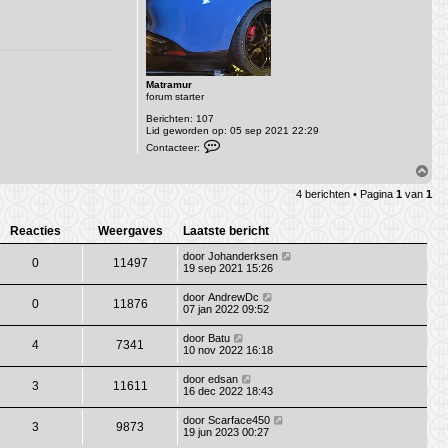
m
o
x
Matramur
forum starter
Berichten:
107
Lid geworden op:
05 sep 2021 22:29
C
Contacteer:
o
n
O
t
m
a
4 berichten • Pagina
1
van
1
h
c
o
t
o
e
Reacties
Weergaves
Laatste bericht
e
g
r
door
Johanderksen
0
11497
M
19 sep 2021 15:26
a
t
door
AndrewDc
r
0
11876
07 jan 2022 09:52
a
m
u
door
Batu
4
7341
r
10 nov 2022 16:18
door
edsan
3
11611
16 dec 2022 18:43
door
Scarface450
3
9873
19 jun 2023 00:27