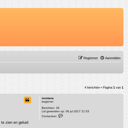
Registreer
Aanmelden
4 berichten • Pagina
1
van
1
montana
beginner
Berichten:
26
Lid geworden op:
06 jul 2017 21:53
C
Contacteer:
o
n
 te zien en geluid
t