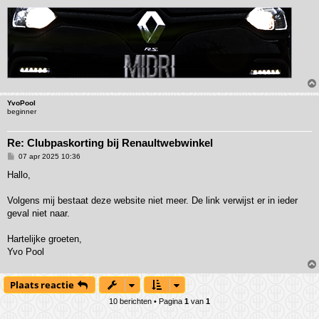
YvoPool
beginner
Re: Clubpaskorting bij Renaultwebwinkel
B
07 apr 2025 10:36
e
r
Hallo,
i
c
h
Volgens mij bestaat deze website niet meer. De link verwijst er in ieder
t
geval niet naar.
Hartelijke groeten,
Yvo Pool
Plaats reactie
10 berichten • Pagina
1
van
1