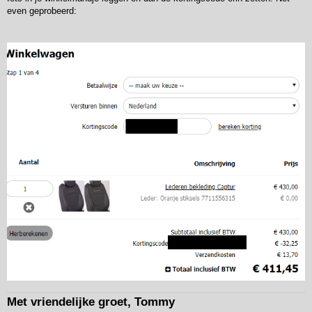
i
even geprobeerd:
c
h
t
Met vriendelijke groet, Tommy