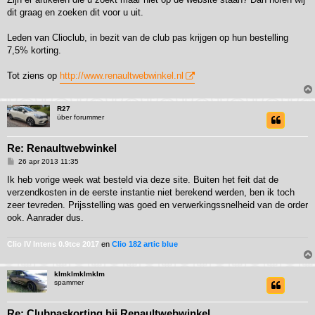
dit graag en zoeken dit voor u uit.
Leden van Clioclub, in bezit van de club pas krijgen op hun bestelling
7,5% korting.
Tot ziens op
http://www.renaultwebwinkel.nl
R27
über forummer
Re: Renaultwebwinkel
B
26 apr 2013 11:35
e
r
Ik heb vorige week wat besteld via deze site. Buiten het feit dat de
i
verzendkosten in de eerste instantie niet berekend werden, ben ik toch
c
h
zeer tevreden. Prijsstelling was goed en verwerkingssnelheid van de order
t
ook. Aanrader dus.
Clio IV Intens 0.9tce 2017
en
Clio 182 artic blue
klmklmklmklm
spammer
Re: Clubpaskorting bij Renaultwebwinkel