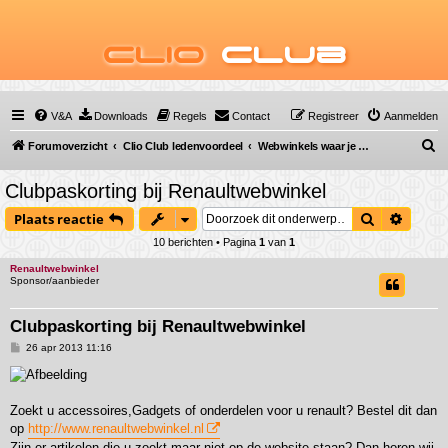
Clio
Club
V&A
Downloads
Regels
Contact
Registreer
Aanmelden
Z
Forumoverzicht
Clio Club ledenvoordeel
Webwinkels waar je met je clubpas korting krijgt
o
Clubpaskorting bij Renaultwebwinkel
e
Zoek
Uitgeb
Plaats reactie
k
10 berichten • Pagina
1
van
1
Renaultwebwinkel
Sponsor/aanbieder
Clubpaskorting bij Renaultwebwinkel
B
26 apr 2013 11:16
e
r
i
c
h
Zoekt u accessoires,Gadgets of onderdelen voor u renault? Bestel dit dan
t
op
http://www.renaultwebwinkel.nl
Zijn er artikelen die u zoekt maar niet op de website staan? Dan horen wij