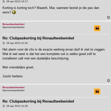
B
28 apr 2013 10:17
e
r
Korting is korting toch? Maareh, Mar, wanneer bestel je die pas dan
i
eens?
c
h
t
Renaultwebwinkel
Sponsor/aanbieder
Re: Clubpaskorting bij Renaultwebwinkel
B
28 apr 2013 11:24
e
r
Het alarm voor de clio iv de exacte werking ervan durf ik niet te zeggen.
i
Wat ik wel weet is dat het een komplete set is welke goed zelf te
c
h
installeren valt met een duidelijke beschrijving.
t
Met vriendelijke groet,
Justin herbers
Renaultwebwinkel
Sponsor/aanbieder
Re: Clubpaskorting bij Renaultwebwinkel
B
28 apr 2013 11:28
e