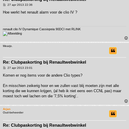
B
27 apr 2013 22:36
e
r
Hoe werkt het renault alarm voor de clio IV ?
i
c
h
t
renault clio IV Dynamique Cassiopeia 90DCI met RLINK
Mearjo.
Re: Clubpaskorting bij Renaultwebwinkel
B
27 apr 2013 23:01
e
r
Komen er nog items voor de andere Clio types?
i
c
h
En misschien zeikerig hoor en we zullen vast blij moeten zijn met alle
t
korting die we kunnen krijgen, (al heb ik niet eens een CCNL pas) maar
moest toch wel lachen om die '7,5% korting'..
Arjan
Oud-beheerder
Re: Clubpaskorting bij Renaultwebwinkel