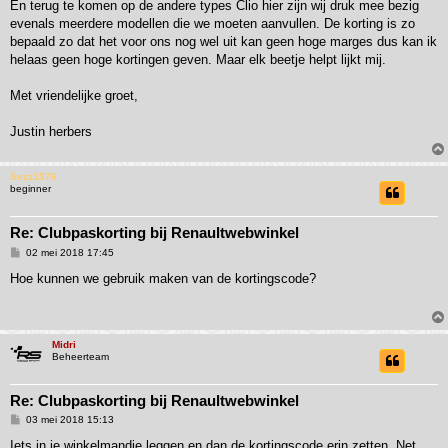
r
En terug te komen op de andere types Clio hier zijn wij druk mee bezig
i
evenals meerdere modellen die we moeten aanvullen. De korting is zo
c
h
bepaald zo dat het voor ons nog wel uit kan geen hoge marges dus kan ik
t
helaas geen hoge kortingen geven. Maar elk beetje helpt lijkt mij.
Met vriendelijke groet,
Justin herbers
Sezz1976
beginner
Re: Clubpaskorting bij Renaultwebwinkel
B
02 mei 2018 17:45
e
r
Hoe kunnen we gebruik maken van de kortingscode?
i
c
h
t
Midri
Beheerteam
Re: Clubpaskorting bij Renaultwebwinkel
B
03 mei 2018 15:13
e
r
Iets in je winkelmandje leggen en dan de kortingscode erin zetten. Net