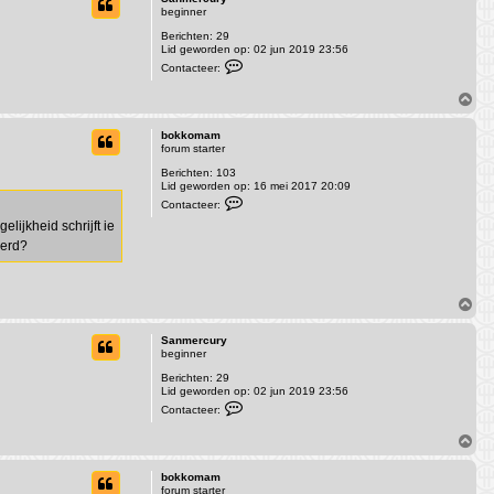
o
o
beginner
k
o
k
Berichten:
29
g
o
Lid geworden op:
02 jun 2019 23:56
m
C
a
Contacteer:
o
m
n
O
t
m
a
c
h
bokkomam
t
o
forum starter
e
o
e
Berichten:
103
g
r
Lid geworden op:
16 mei 2017 20:09
S
C
Contacteer:
a
o
n
lijkheid schrijft ie
n
m
t
eerd?
e
a
r
c
c
t
u
e
r
O
e
y
r
m
b
h
Sanmercury
o
o
beginner
k
o
k
Berichten:
29
g
o
Lid geworden op:
02 jun 2019 23:56
m
C
a
Contacteer:
o
m
n
O
t
m
a
c
h
bokkomam
t
o
forum starter