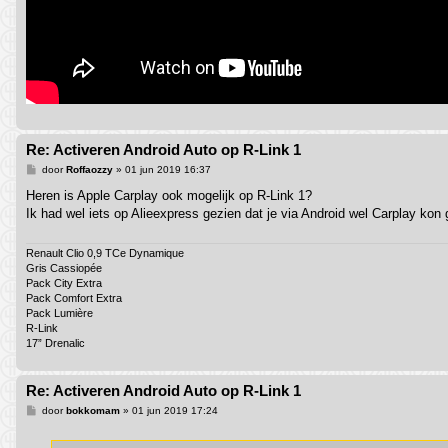
Re: Activeren Android Auto op R-Link 1
B
door
Roffaozzy
»
01 jun 2019 16:37
e
r
Heren is Apple Carplay ook mogelijk op R-Link 1?
i
Ik had wel iets op Alieexpress gezien dat je via Android wel Carplay kon
c
h
t
Renault Clio 0,9 TCe Dynamique
Gris Cassiopée
Pack City Extra
Pack Comfort Extra
Pack Lumière
R-Link
17” Drenalic
Re: Activeren Android Auto op R-Link 1
B
door
bokkomam
»
01 jun 2019 17:24
e
r
i