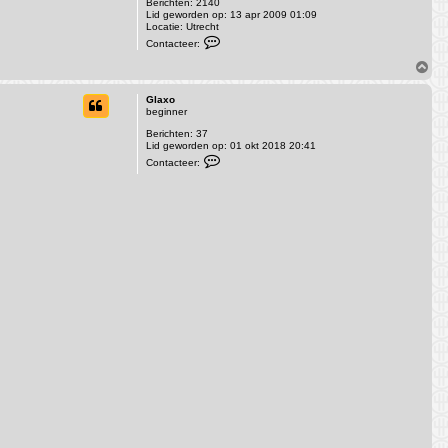
Berichten:
2140
Lid geworden op:
13 apr 2009 01:09
Locatie:
Utrecht
C
Contacteer:
o
n
O
t
m
a
h
c
Glaxo
o
t
beginner
o
e
Berichten:
37
e
g
Lid geworden op:
r
01 okt 2018 20:41
C
m
Contacteer:
o
o
n
x
t
a
c
t
e
e
r
G
l
a
x
o