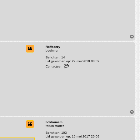
O
m
h
Roffaozzy
o
beginner
o
Berichten:
14
g
Lid geworden op:
29 mei 2019 00:59
C
Contacteer:
o
n
t
a
c
t
e
e
r
R
o
f
O
f
m
a
h
o
bokkomam
o
z
forum starter
z
o
y
Berichten:
103
g
Lid geworden op:
16 mei 2017 20:09
C