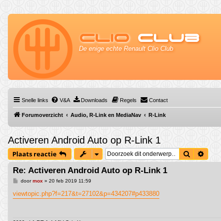
Clio
Club
De enige echte Renault Clio Club
Snelle links
V&A
Downloads
Regels
Contact
Forumoverzicht
Audio, R-Link en MediaNav
R-Link
Activeren Android Auto op R-Link 1
Zoek
Uitg
Plaats reactie
Re: Activeren Android Auto op R-Link 1
B
door
mox
»
20 feb 2019 11:59
e
r
viewtopic.php?f=217&t=27102&p=434207#p433880
i
c
h
t