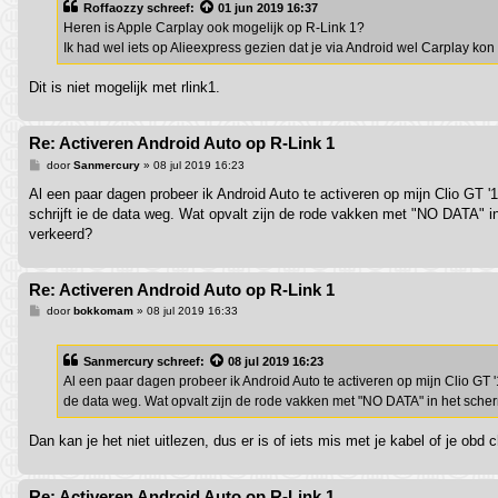
Roffaozzy
schreef:
01 jun 2019 16:37
c
h
Heren is Apple Carplay ook mogelijk op R-Link 1?
t
Ik had wel iets op Alieexpress gezien dat je via Android wel Carplay kon
Dit is niet mogelijk met rlink1.
Re: Activeren Android Auto op R-Link 1
B
door
Sanmercury
»
08 jul 2019 16:23
e
r
Al een paar dagen probeer ik Android Auto te activeren op mijn Clio GT 
i
schrijft ie de data weg. Wat opvalt zijn de rode vakken met "NO DATA" 
c
h
verkeerd?
t
Re: Activeren Android Auto op R-Link 1
B
door
bokkomam
»
08 jul 2019 16:33
e
r
i
Sanmercury
schreef:
08 jul 2019 16:23
c
h
Al een paar dagen probeer ik Android Auto te activeren op mijn Clio GT '
t
de data weg. Wat opvalt zijn de rode vakken met "NO DATA" in het sche
Dan kan je het niet uitlezen, dus er is of iets mis met je kabel of je obd c
Re: Activeren Android Auto op R-Link 1