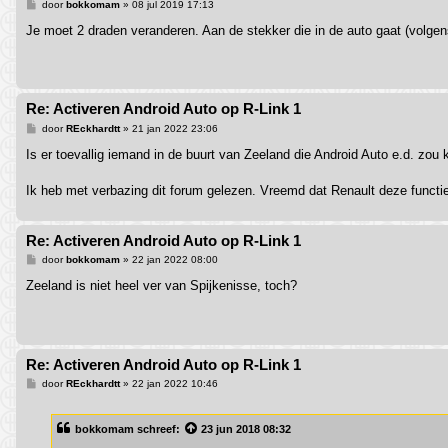
B
door
bokkomam
»
08 jul 2019 17:13
e
r
Je moet 2 draden veranderen. Aan de stekker die in de auto gaat (volgen
i
c
h
t
Re: Activeren Android Auto op R-Link 1
B
door
REckhardtt
»
21 jan 2022 23:06
e
r
Is er toevallig iemand in de buurt van Zeeland die Android Auto e.d. zou
i
c
h
Ik heb met verbazing dit forum gelezen. Vreemd dat Renault deze functie 
t
Re: Activeren Android Auto op R-Link 1
B
door
bokkomam
»
22 jan 2022 08:00
e
r
Zeeland is niet heel ver van Spijkenisse, toch?
i
c
h
t
Re: Activeren Android Auto op R-Link 1
B
door
REckhardtt
»
22 jan 2022 10:46
e
r
i
bokkomam
schreef:
23 jun 2018 08:32
c
h