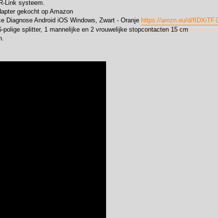
 R-Link systeem.
adapter gekocht op Amazon
 Diagnose Android iOS Windows, Zwart - Oranje
https://amzn.eu/d/fIDXiTF
olige splitter, 1 mannelijke en 2 vrouwelijke stopcontacten 15 cm
n.