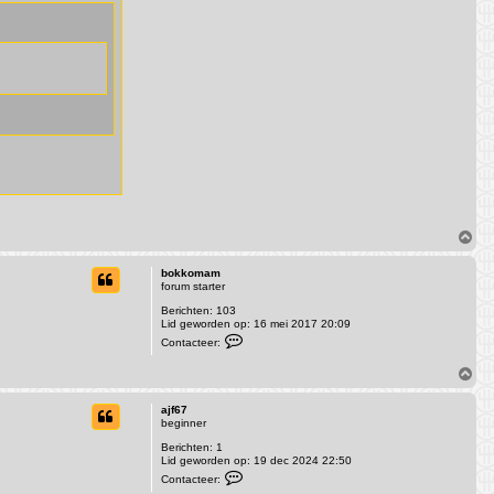
k
t
o
a
m
c
a
t
m
e
e
r
R
E
c
k
h
a
r
d
t
t
O
m
h
bokkomam
o
forum starter
o
Berichten:
103
g
Lid geworden op:
16 mei 2017 20:09
C
Contacteer:
o
n
O
t
m
a
c
h
ajf67
t
o
beginner
e
o
e
Berichten:
1
g
r
Lid geworden op:
19 dec 2024 22:50
b
C
Contacteer:
o
o