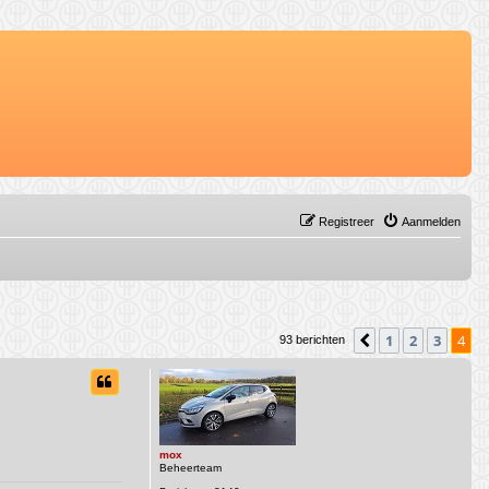
Registreer
Aanmelden
1
2
3
4
Vorige
93 berichten
mox
Beheerteam