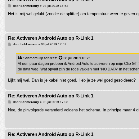
B
door
Sanmercury
»
08 jul 2019 16:52
e
r
Het is mij wel gelukt (zonder de splitter) om temperatuur weer te geven
i
c
h
t
Re: Activeren Android Auto op R-Link 1
B
door
bokkomam
»
08 jul 2019 17:07
e
r
i
Sanmercury
schreef:
08 jul 2019 16:23
c
h
Al een paar dagen probeer ik Android Auto te activeren op mijn Clio GT '
t
de data weg. Wat opvalt zijn de rode vakken met "NO DATA" in het sche
Lijkt mij wel. Dan is je kabel niet goed. Heb je ze wel goed gesoldeerd?
Re: Activeren Android Auto op R-Link 1
B
door
Sanmercury
»
08 jul 2019 17:08
e
r
Nee, de pinvolgorde veranderd volgens het schema. In principe maar 4 
i
c
h
t
Re: Activeren Android Auto op R-Link 1