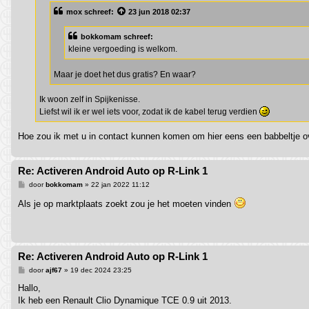
t
mox
schreef:
23 jun 2018 02:37
bokkomam schreef:
kleine vergoeding is welkom.
Maar je doet het dus gratis? En waar?
Ik woon zelf in Spijkenisse.
Liefst wil ik er wel iets voor, zodat ik de kabel terug verdien
Hoe zou ik met u in contact kunnen komen om hier eens een babbeltje o
Re: Activeren Android Auto op R-Link 1
B
door
bokkomam
»
22 jan 2022 11:12
e
r
Als je op marktplaats zoekt zou je het moeten vinden
i
c
h
t
Re: Activeren Android Auto op R-Link 1
B
door
ajf67
»
19 dec 2024 23:25
e
r
Hallo,
i
Ik heb een Renault Clio Dynamique TCE 0.9 uit 2013.
c