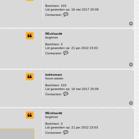
e
o
e
Berichten:
103
g
r
Lid geworden op:
16 mei 2017 20:09
S
C
Contacteer:
a
o
n
n
m
O
t
e
m
a
r
c
h
REckhardtt
c
t
o
beginner
u
e
o
r
e
Berichten:
3
g
y
r
Lid geworden op:
21 jan 2022 23:03
b
C
Contacteer:
o
o
k
n
k
t
O
o
a
m
m
c
h
a
t
bokkomam
m
o
e
forum starter
o
e
r
Berichten:
103
g
R
Lid geworden op:
16 mei 2017 20:09
C
E
Contacteer:
o
c
n
k
O
t
h
m
a
a
c
h
r
REckhardtt
t
d
o
beginner
e
t
o
e
t
Berichten:
3
g
r
Lid geworden op:
21 jan 2022 23:03
b
C
Contacteer:
o
o
k
n