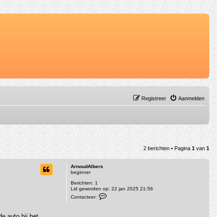
Registreer
Aanmelden
2 berichten • Pagina
1
van
1
ArnoudAlbers
beginner
Berichten:
1
Lid geworden op:
22 jan 2025 21:56
C
Contacteer:
o
n
t
e auto bij het