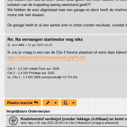
loslaten van de koppeling weinig weerstand geeft?!
We hebben de auto afgesleept naar een garage en deze heeft de startmotor
motor ook niet draaien.
De garage heeft er al een aantal uren in zitten zonder resultaat, voordat 
Re: Na vervangen startmotor nog niks
B
door
AS1
»
22 jan 2025 22:23
e
r
Ik zou je vraag in een van de Clio 4 forums plaatsen of eerst daar kijken
i
https://clioclub.info/forum/viewforum.php?f=129
c
h
t
Clio 3 - 1.6 16V Initiale Paris aut. 2006
Clio 2 - 1.4 16V Privilege aut. 2002
ex. Clio 1 - 1.4 RN 1993 (oorspronkelijk FX-TH-63)
Plaats reactie
Vergelijkbare Onderwerpen
Koelvloeistof verdwijnt (zonder lekkage zichtbaar) en komt 
door
hipy
»
01 sep 2021 20:34
» in
Clio 2 Motorisch (vraag & antwoord)