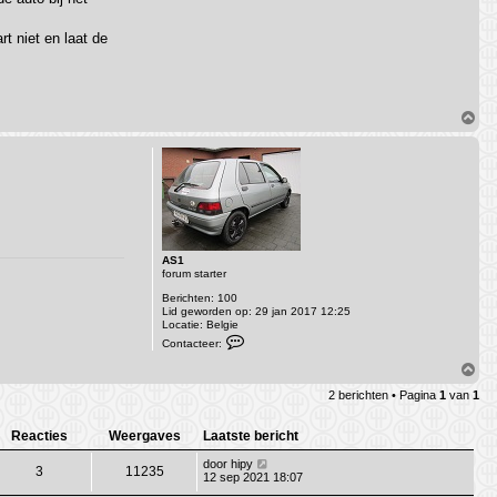
a
c
t
t niet en laat de
e
e
r
A
r
n
O
o
m
u
h
d
A
o
l
o
b
g
e
r
s
AS1
forum starter
Berichten:
100
Lid geworden op:
29 jan 2017 12:25
Locatie:
Belgie
C
Contacteer:
o
n
O
t
m
a
2 berichten • Pagina
1
van
1
h
c
o
t
o
e
Reacties
Weergaves
Laatste bericht
e
g
r
door
hipy
3
11235
A
12 sep 2021 18:07
S
1