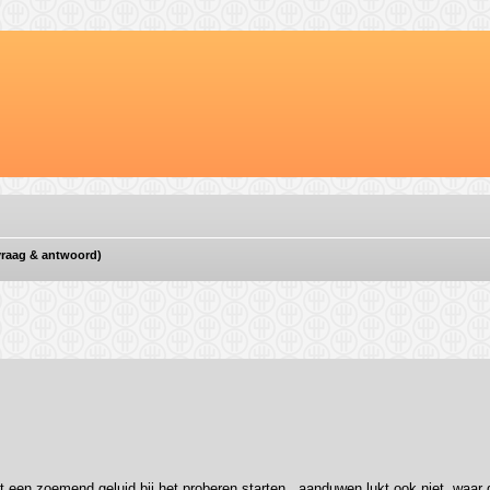
(vraag & antwoord)
ebreid zoeken
t een zoemend geluid bij het proberen starten.. aanduwen lukt ook niet, waar d