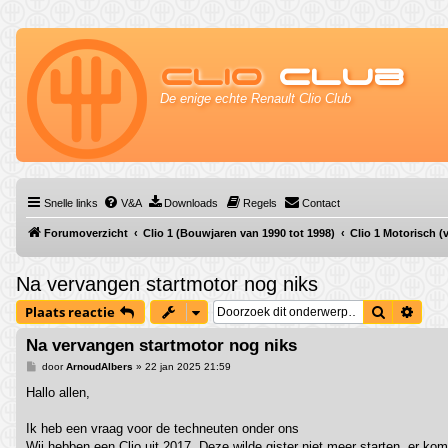
Clio
Club
De enige echte Renault Clio Club
Snelle links
V&A
Downloads
Regels
Contact
Forumoverzicht
Clio 1 (Bouwjaren van 1990 tot 1998)
Clio 1 Motorisch 
Na vervangen startmotor nog niks
Zoek
Uitg
Plaats reactie
Na vervangen startmotor nog niks
B
door
ArnoudAlbers
»
22 jan 2025 21:59
e
r
Hallo allen,
i
c
h
Ik heb een vraag voor de techneuten onder ons
t
Wij hebben een Clio uit 2017. Deze wilde gister niet meer starten, er kom