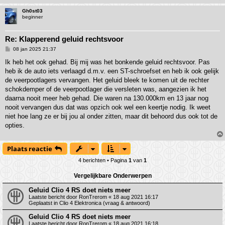
Gh0st03
beginner
Re: Klapperend geluid rechtsvoor
B
08 jan 2025 21:37
e
r
Ik heb het ook gehad. Bij mij was het bonkende geluid rechtsvoor. Pas
i
heb ik de auto iets verlaagd d.m.v. een ST-schroefset en heb ik ook gelijk
c
h
de veerpootlagers vervangen. Het geluid bleek te komen uit de rechter
t
schokdemper of de veerpootlager die versleten was, aangezien ik het
daarna nooit meer heb gehad. Die waren na 130.000km en 13 jaar nog
nooit vervangen dus dat was opzich ook wel een keertje nodig. Ik weet
niet hoe lang ze er bij jou al onder zitten, maar dit behoord dus ook tot de
opties.
Plaats reactie
4 berichten • Pagina
1
van
1
Vergelijkbare Onderwerpen
Geluid Clio 4 RS doet niets meer
Laatste bericht door
RonTrerom
«
18 aug 2021 16:17
Geplaatst in
Clio 4 Elektronica (vraag & antwoord)
Geluid Clio 4 RS doet niets meer
Laatste bericht door
RonTrerom
«
18 aug 2021 16:18