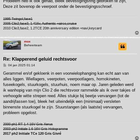
Probleem heb ik ook gehad, bleek bevestigingsring gebroken te zijn,
i
Deze zit bovenop de veerpoot onder de bevestigingsschroef.
c
h
t
1995 TwingoI,fase1
2005 Clio2,fase3, 1.416v, Authentic +airco,cruise
2010 Clio3,fase2, 1.2TCE 20th anniversary edition +navi,keycard
mox
Beheerteam
Re: Klapperend geluid rechtsvoor
B
04 jan 2025 01:14
e
r
Gerammel en/of gekloenk in een voorwielophanging kan echt aan van
i
alles liggen. Wiellagers, veerpoten, veerpootlagers, homokineten,
c
h
fuseekogels, stuurkogels, stuurhuis, noem maar op. Jaren geleden werd
t
ik wanhopig van mijn Clio 2 die rechtsvoor rammelde als ik over takjes of
verhoogde witte strepen reed. Alles stukje bij beetje vervangen (tot de
aandrijfassen toe), bleek het uiteindelijk een (minimaal) versleten
binnenste stuurkogel te zijn. Stuurstangen (als laatste) vervangen,
probleem opgelost.
2000 ph1 RT 1.4 16V Gris Xerus
2003 ph2 Initiale 1.6 16V Gris Hologramme
2017 ph2 Initiale TCe 120 Gris Givré