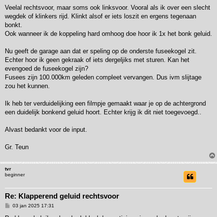
Veelal rechtsvoor, maar soms ook linksvoor. Vooral als ik over een slecht
wegdek of klinkers rijd. Klinkt alsof er iets loszit en ergens tegenaan
bonkt.
Ook wanneer ik de koppeling hard omhoog doe hoor ik 1x het bonk geluid.
Nu geeft de garage aan dat er speling op de onderste fuseekogel zit.
Echter hoor ik geen gekraak of iets dergeljiks met sturen. Kan het
evengoed de fuseekogel zijn?
Fusees zijn 100.000km geleden compleet vervangen. Dus ivm slijtage
zou het kunnen.
Ik heb ter verduidelijking een filmpje gemaakt waar je op de achtergrond
een duidelijk bonkend geluid hoort. Echter krijg ik dit niet toegevoegd..
Alvast bedankt voor de input.
Gr. Teun
tvr
beginner
Re: Klapperend geluid rechtsvoor
B
03 jan 2025 17:31
e
r