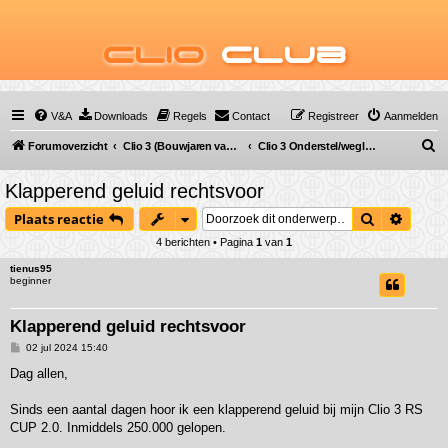
Clio
Club
V&A
Downloads
Regels
Contact
Registreer
Aanmelden
Z
Forumoverzicht
Clio 3 (Bouwjaren van 2005 tot 2012)
Clio 3 Onderstel/wegligging (vraag & antwoord)
o
Klapperend geluid rechtsvoor
e
Zoek
Uitgeb
Plaats reactie
k
4 berichten • Pagina
1
van
1
tienus95
beginner
Klapperend geluid rechtsvoor
B
02 jul 2024 15:40
e
r
Dag allen,
i
c
h
Sinds een aantal dagen hoor ik een klapperend geluid bij mijn Clio 3 RS
t
CUP 2.0. Inmiddels 250.000 gelopen.