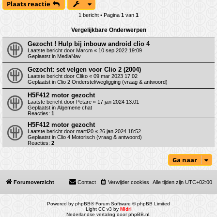
Plaats reactie
1 bericht • Pagina
1
van
1
Vergelijkbare Onderwerpen
Gezocht ! Hulp bij inbouw android clio 4
Laatste bericht door
Marcm
«
10 sep 2022 19:09
Geplaatst in
MediaNav
Gezocht: set velgen voor Clio 2 (2004)
Laatste bericht door
Cliko
«
09 mar 2023 17:02
Geplaatst in
Clio 2 Onderstel/wegligging (vraag & antwoord)
H5F412 motor gezocht
Laatste bericht door
Petare
«
17 jan 2024 13:01
Geplaatst in
Algemene chat
Reacties:
1
H5F412 motor gezocht
Laatste bericht door
martl20
«
26 jan 2024 18:52
Geplaatst in
Clio 4 Motorisch (vraag & antwoord)
Reacties:
2
Ga naar
Forumoverzicht
Contact
Verwijder cookies
Alle tijden zijn
UTC+02:00
Powered by
phpBB
® Forum Software © phpBB Limited
Light CC v3 by
Midri
Nederlandse vertaling door
phpBB.nl
.