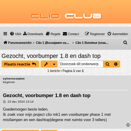
Clio
Club
V&A
Downloads
Regels
Contact
Registreer
Aanmelden
Z
Forumoverzicht
Clio 1 (Bouwjaren van 1990 tot 1998)
Clio 1 Exterieur (vraag & antwoord)
o
Gezocht, voorbumper 1.8 en dash top
e
Zoek
Uitgeb
Plaats reactie
k
1 bericht • Pagina
1
van
1
sylverscorpion
beginner
Gezocht, voorbumper 1.8 en dash top
B
23 dec 2024 13:14
e
r
Goedemorgen beste leden,
i
Ik zoek voor mijn project clio mk1 een voorbumper phase 1 met
c
h
mistlampen en een dashtop(degene met ruimte voor 3 tellers)
t