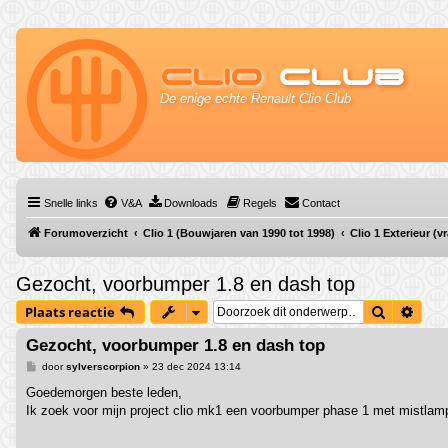
Clio
Club
De enige echte Renault Clio Club
Snelle links
V&A
Downloads
Regels
Contact
Forumoverzicht
Clio 1 (Bouwjaren van 1990 tot 1998)
Clio 1 Exterieur (
Gezocht, voorbumper 1.8 en dash top
Zoek
Uitg
Plaats reactie
Gezocht, voorbumper 1.8 en dash top
B
door
sylverscorpion
»
23 dec 2024 13:14
e
r
Goedemorgen beste leden,
i
Ik zoek voor mijn project clio mk1 een voorbumper phase 1 met mistlamp
c
h
t