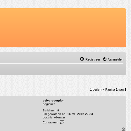
Registreer
Aanmelden
1 bericht • Pagina
1
van
1
sylverscorpion
beginner
Berichten:
9
Lid geworden op:
16 mei 2015 22:33
Locatie:
Alkmaar
C
Contacteer:
o
n
O