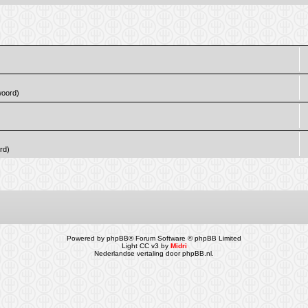
woord)
rd)
Powered by
phpBB
® Forum Software © phpBB Limited
Light CC v3 by
Midri
Nederlandse vertaling door
phpBB.nl
.