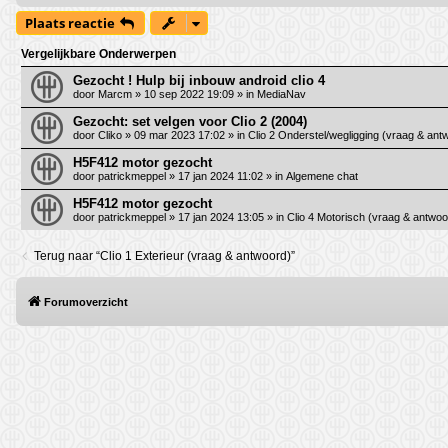
Plaats reactie
Vergelijkbare Onderwerpen
Gezocht ! Hulp bij inbouw android clio 4
door
Marcm
»
10 sep 2022 19:09
» in
MediaNav
Gezocht: set velgen voor Clio 2 (2004)
door
Cliko
»
09 mar 2023 17:02
» in
Clio 2 Onderstel/wegligging (vraag & ant
H5F412 motor gezocht
door
patrickmeppel
»
17 jan 2024 11:02
» in
Algemene chat
H5F412 motor gezocht
door
patrickmeppel
»
17 jan 2024 13:05
» in
Clio 4 Motorisch (vraag & antwoo
Terug naar “Clio 1 Exterieur (vraag & antwoord)”
Forumoverzicht