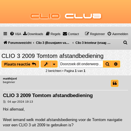
Clio
Club
V&A
Downloads
Regels
Contact
Registreer
Aanmelden
Z
Forumoverzicht
Clio 3 (Bouwjaren van 2005 tot 2012)
Clio 3 Interieur (vraag & antwoord)
o
CLIO 3 2009 Tomtom afstandbediening
e
Zoek
Uitgeb
Plaats reactie
k
2 berichten • Pagina
1
van
1
matthijsnl
beginner
CLIO 3 2009 Tomtom afstandbediening
B
04 apr 2024 19:13
e
r
Hoi allemaal,
i
c
h
Weet iemand welk model afstandsbediening voor de Tomtom navigatie
t
voor een CLIO 3 uit 2009 te gebruiken is?