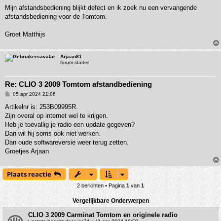
Mijn afstandsbediening blijkt defect en ik zoek nu een vervangende
afstandsbediening voor de Tomtom.
Groet Matthijs
Arjaan81
forum starter
Re: CLIO 3 2009 Tomtom afstandbediening
B
05 apr 2024 21:06
e
r
Artikelnr is: 253B09995R.
i
Zijn overal op internet wel te krijgen.
c
h
Heb je toevallig je radio een update gegeven?
t
Dan wil hij soms ook niet werken.
Dan oude softwareversie weer terug zetten.
Groetjes Arjaan
Plaats reactie
2 berichten • Pagina
1
van
1
Vergelijkbare Onderwerpen
CLIO 3 2009 Carminat Tomtom en originele radio