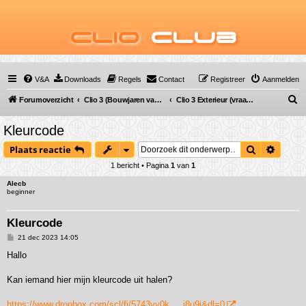
Clio
Club
V&A
Downloads
Regels
Contact
Registreer
Aanmelden
Z
Forumoverzicht
Clio 3 (Bouwjaren van 2005 tot 2012)
Clio 3 Exterieur (vraag & antwoord)
o
Kleurcode
e
Zoek
Uitgeb
Plaats reactie
k
1 bericht • Pagina
1
van
1
Alecb
beginner
Kleurcode
B
21 dec 2023 14:05
e
r
Hallo
i
c
h
Kan iemand hier mijn kleurcode uit halen?
t
https://www.dropbox.com/scl/fi/5743yv0k ... j8u9i&dl=0