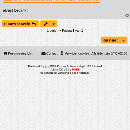
alvast bedankt
Plaats reactie
1 bericht • Pagina
1
van
1
Ga naar
Forumoverzicht
Contact
Verwijder cookies
Alle tijden zijn
UTC+02:00
Powered by
phpBB
® Forum Software © phpBB Limited
Light CC v3 by
Midri
Nederlandse vertaling door
phpBB.nl
.