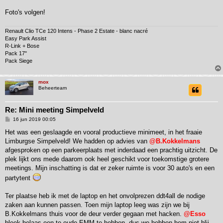
Foto's volgen!
Renault Clio TCe 120 Intens - Phase 2 Estate - blanc nacré
Easy Park Assist
R-Link + Bose
Pack 17"
Pack Siege
mox
Beheerteam
Re: Mini meeting Simpelveld
B
16 jun 2019 00:05
e
r
Het was een geslaagde en vooral productieve minimeet, in het fraaie
i
Limburgse Simpelveld! We hadden op advies van
@B.Kokkelmans
c
h
afgesproken op een parkeerplaats met inderdaad een prachtig uitzicht. De
t
plek lijkt ons mede daarom ook heel geschikt voor toekomstige grotere
meetings. Mijn inschatting is dat er zeker ruimte is voor 30 auto's en een
partytent
Ter plaatse heb ik met de laptop en het onvolprezen ddt4all de nodige
zaken aan kunnen passen. Toen mijn laptop leeg was zijn we bij
B.Kokkelmans thuis voor de deur verder gegaan met hacken.
@Esso
bleek helaas een te oude EMM te hebben, dus we hebben hem niet blij