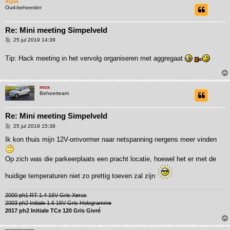
Arjan
Oud-beheerder
Re: Mini meeting Simpelveld
B
25 jul 2019 14:39
e
r
Tip: Hack meeting in het vervolg organiseren met aggregaat
i
c
h
t
mox
Beheerteam
Re: Mini meeting Simpelveld
B
25 jul 2019 15:38
e
r
Ik kon thuis mijn 12V-omvormer naar netspanning nergens meer vinden
i
c
h
Op zich was die parkeerplaats een pracht locatie, hoewel het er met de
t
huidige temperaturen niet zo prettig toeven zal zijn
2000 ph1 RT 1.4 16V Gris Xerus
2003 ph2 Initiale 1.6 16V Gris Hologramme
2017 ph2 Initiale TCe 120 Gris Givré