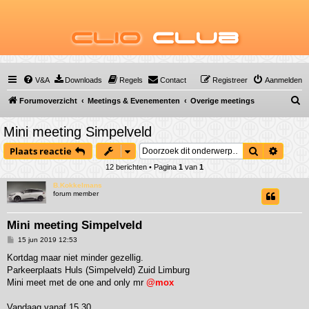
Clio
Club
V&A
Downloads
Regels
Contact
Registreer
Aanmelden
Z
Forumoverzicht
Meetings & Evenementen
Overige meetings
o
Mini meeting Simpelveld
e
Zoek
Uitgeb
Plaats reactie
k
12 berichten • Pagina
1
van
1
B.Kokkelmans
forum member
Mini meeting Simpelveld
B
15 jun 2019 12:53
e
r
Kortdag maar niet minder gezellig.
i
Parkeerplaats Huls (Simpelveld) Zuid Limburg
c
h
Mini meet met de one and only mr
@mox
t
Vandaag vanaf 15.30