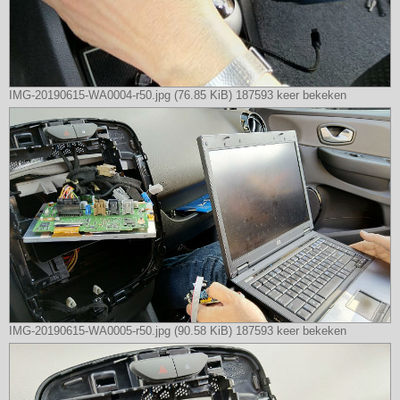
IMG-20190615-WA0004-r50.jpg (76.85 KiB) 187593 keer bekeken
IMG-20190615-WA0005-r50.jpg (90.58 KiB) 187593 keer bekeken