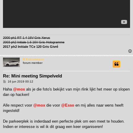
2000 ph1 RT 1.4 16V Gris Xerus
2003 ph2 Initiale 1.6 16V Gris Hologramme
2017 ph2 Initiale TCe 120 Gris Givré
B.Kokkelmans
forum member
Re: Mini meeting Simpelveld
B
16 jun 2019 00:12
e
r
Haha
@mox
als je die foto's bekijkt van mijn rlink lijkt het meer op slopen
i
dan op hacken!
c
h
t
Alle respect voor
@mox
die voor
@Esso
en mij alles naar wens heeft
ingesteld!
De parkeerplek is inderdaad een perfecte plek om een meet te houden.
Indien er interesse is wil ik dit graag een keer organiseren!