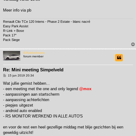
Meer info via pb
Renault Clio TCe 120 Intens - Phase 2 Estate - blanc nacré
Easy Park Assist
R-Link + Bose
Pack 17"
Pack Siege
B.Kokkelmans
forum member
Re: Mini meeting Simpelveld
B
15 jun 2019 20:34
e
r
Wat jullie gemist hebben...
i
- een meeting met the one and only legend
@mox
c
h
- aanpassingen aan startscherm
t
- aanpassing achterlichten
- piepjes uitgezet
- android auto enabled
- RS MONITOR WERKEND IN ALLE AUTO'S
en voor de rest een heel gezellige middag met blije gezichten bij een
geweldig uitzicht!