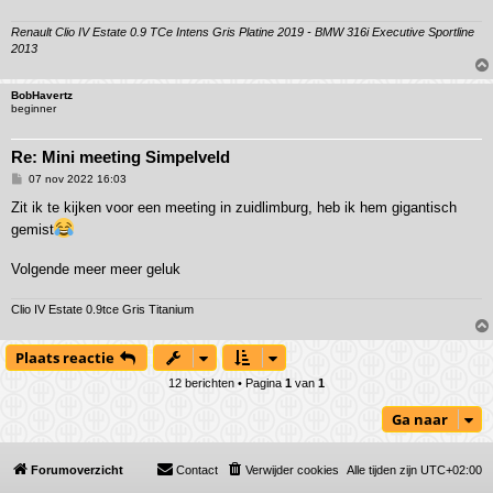
Renault Clio IV Estate 0.9 TCe Intens Gris Platine 2019 - BMW 316i Executive Sportline
2013
BobHavertz
beginner
Re: Mini meeting Simpelveld
B
07 nov 2022 16:03
e
r
Zit ik te kijken voor een meeting in zuidlimburg, heb ik hem gigantisch
i
gemist
c
h
t
Volgende meer meer geluk
Clio IV Estate 0.9tce Gris Titanium
Plaats reactie
12 berichten • Pagina
1
van
1
Ga naar
Forumoverzicht
Contact
Verwijder cookies
Alle tijden zijn
UTC+02:00