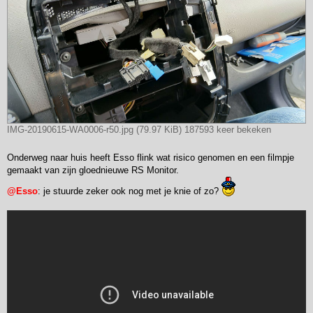
IMG-20190615-WA0006-r50.jpg (79.97 KiB) 187593 keer bekeken
Onderweg naar huis heeft Esso flink wat risico genomen en een filmpje
gemaakt van zijn gloednieuwe RS Monitor.
@Esso
: je stuurde zeker ook nog met je knie of zo?