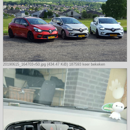
20190615_164703-r50.jpg (434.47 KiB) 187593 keer bekeken