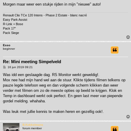
Morgen maar weer een stukje rijden in mijn "nieuwe" auto!
Renault Clio TCe 120 Intens - Phase 2 Estate - blanc nacré
Easy Park Assist
R-Link + Bose
Pack 17"
Pack Siege
Esso
beginner
Re: Mini meeting Simpelveld
B
16 jun 2019 09:21
e
r
Was idd een geslaagde dag. RS Monitor werkt geweldig!.
i
Mox nee had mijn hand wel aan de stuur. Klikte tijdens filmen telkens op
c
h
pauze legde telefoon weg en dan volgende scherm klikken dan weer
t
verder met filmen om zo de meeste opties op beeld te krijgen. Klok en
Temp in dashboard werkt ook perfect. En geen last meer van piepende
gordel melding. whahaha.
Was leuk met jullie kennis te maken heren en gezellig ook!.
B.Kokkelmans
forum member