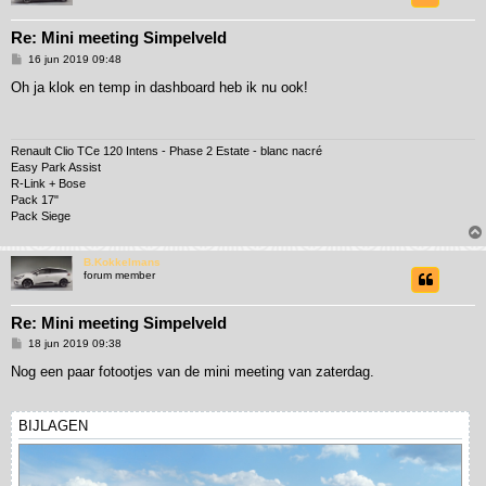
Re: Mini meeting Simpelveld
B
16 jun 2019 09:48
e
r
Oh ja klok en temp in dashboard heb ik nu ook!
i
c
h
t
Renault Clio TCe 120 Intens - Phase 2 Estate - blanc nacré
Easy Park Assist
R-Link + Bose
Pack 17"
Pack Siege
B.Kokkelmans
forum member
Re: Mini meeting Simpelveld
B
18 jun 2019 09:38
e
r
Nog een paar fotootjes van de mini meeting van zaterdag.
i
c
h
t
BIJLAGEN