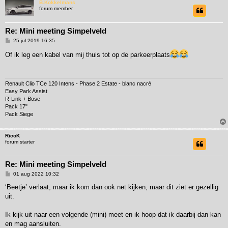
B.Kokkelmans
forum member
Re: Mini meeting Simpelveld
B
25 jul 2019 16:35
e
r
Of ik leg een kabel van mij thuis tot op de parkeerplaats
i
c
h
t
Renault Clio TCe 120 Intens - Phase 2 Estate - blanc nacré
Easy Park Assist
R-Link + Bose
Pack 17"
Pack Siege
RicoK
forum starter
Re: Mini meeting Simpelveld
B
01 aug 2022 10:32
e
r
‘Beetje’ verlaat, maar ik kom dan ook net kijken, maar dit ziet er gezellig
i
uit.
c
h
t
Ik kijk uit naar een volgende (mini) meet en ik hoop dat ik daarbij dan kan
en mag aansluiten.