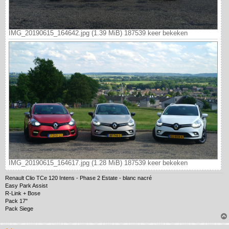
IMG_20190615_164642.jpg (1.39 MiB) 187539 keer bekeken
IMG_20190615_164617.jpg (1.28 MiB) 187539 keer bekeken
Renault Clio TCe 120 Intens - Phase 2 Estate - blanc nacré
Easy Park Assist
R-Link + Bose
Pack 17"
Pack Siege