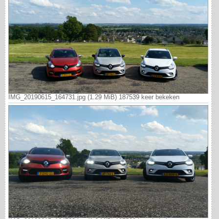
IMG_20190615_164731.jpg (1.29 MiB) 187539 keer bekeken