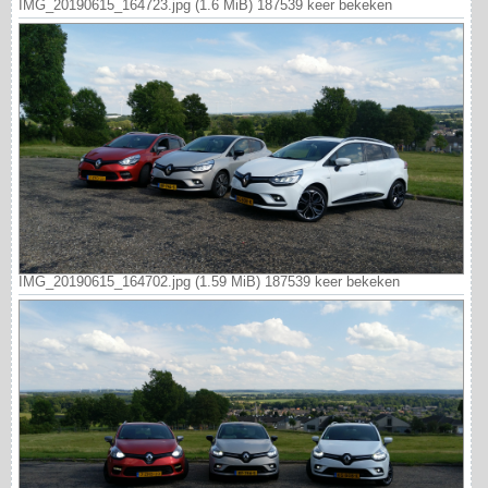
IMG_20190615_164723.jpg (1.6 MiB) 187539 keer bekeken
IMG_20190615_164702.jpg (1.59 MiB) 187539 keer bekeken