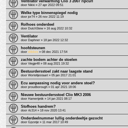
Ventilator verwarming Clio 3 2007 ripcurl
door
Nikki
» 27 apr 2022 09:51
Welke type binnenspiegel nodig
door
jor74
» 26 nov 2022 11:19
Rolhoes onderdeel
door
DutchStew
» 16 aug 2022 10:32
Ventilator
door
Daphner
» 18 jan 2022 12:32
hoofdsteunen
door
dibbes
» 08 dec 2021 17:54
zachte bodem achter de stoelen
door
Viegje48
» 08 aug 2021 19:32
Bestuurdersstoel zakt naar laagste stand
door
Worteltjestaart
» 05 jan 2017 21:01
Ecu aanpassing nodig voor andere stoel?
door
proudborough
» 01 apr 2021 18:06
Nieuwe bestuurdersstoel Clio MK3 2006
door
Hamertjetik
» 14 jan 2021 08:17
Stofhoes handrem?
door
rlc314
» 18 nov 2020 13:41
Onderdeelnummer lullig onderdeeltje gezocht
door
Gpzetje
» 11 mar 2017 10:49