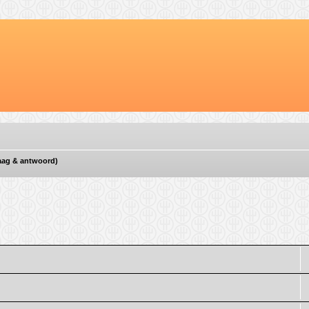
vraag & antwoord)
d zoeken