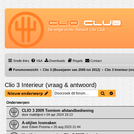
Clio
Club
De enige echte Renault Clio Club
Snelle links
V&A
Downloads
Regels
Contact
Forumoverzicht
Clio 3 (Bouwjaren van 2005 tot 2012)
Clio 3 Interieur (
Clio 3 Interieur (vraag & antwoord)
Zoek
Uitgebrei
Nieuw onderwerp
Onderwerpen
CLIO 3 2009 Tomtom afstandbediening
door
matthijsnl
» 04 apr 2024 19:13
A-stijlen losmaken
door
Edwin Postma
» 26 aug 2023 21:44