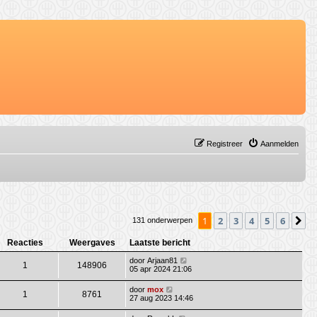
Registreer
Aanmelden
1
2
3
4
5
6
V
131 onderwerpen
Reacties
Weergaves
Laatste bericht
door
Arjaan81
1
148906
05 apr 2024 21:06
door
mox
1
8761
27 aug 2023 14:46