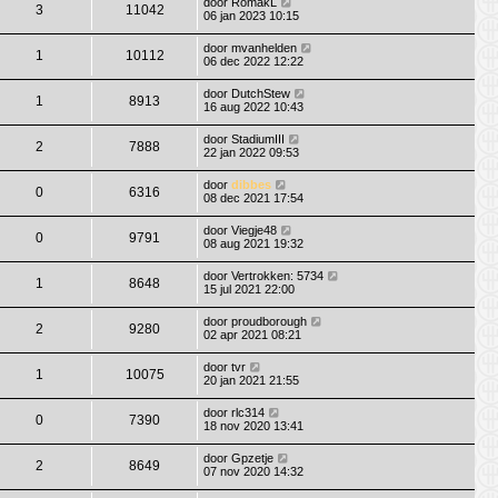
door
RomakL
3
11042
06 jan 2023 10:15
door
mvanhelden
1
10112
06 dec 2022 12:22
door
DutchStew
1
8913
16 aug 2022 10:43
door
StadiumIII
2
7888
22 jan 2022 09:53
door
dibbes
0
6316
08 dec 2021 17:54
door
Viegje48
0
9791
08 aug 2021 19:32
door
Vertrokken: 5734
1
8648
15 jul 2021 22:00
door
proudborough
2
9280
02 apr 2021 08:21
door
tvr
1
10075
20 jan 2021 21:55
door
rlc314
0
7390
18 nov 2020 13:41
door
Gpzetje
2
8649
07 nov 2020 14:32