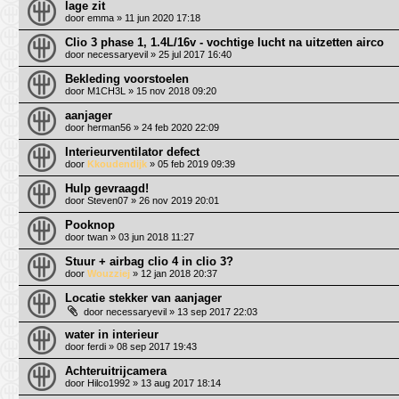
lage zit
door
emma
» 11 jun 2020 17:18
Clio 3 phase 1, 1.4L/16v - vochtige lucht na uitzetten airco
door
necessaryevil
» 25 jul 2017 16:40
Bekleding voorstoelen
door
M1CH3L
» 15 nov 2018 09:20
aanjager
door
herman56
» 24 feb 2020 22:09
Interieurventilator defect
door
Kkoudendijk
» 05 feb 2019 09:39
Hulp gevraagd!
door
Steven07
» 26 nov 2019 20:01
Pooknop
door
twan
» 03 jun 2018 11:27
Stuur + airbag clio 4 in clio 3?
door
Wouzziej
» 12 jan 2018 20:37
Locatie stekker van aanjager
door
necessaryevil
» 13 sep 2017 22:03
water in interieur
door
ferdi
» 08 sep 2017 19:43
Achteruitrijcamera
door
Hilco1992
» 13 aug 2017 18:14