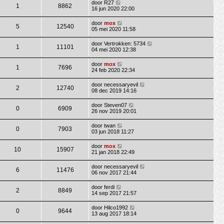
door
R27
1
8862
16 jun 2020 22:00
door
mox
5
12540
05 mei 2020 11:58
door
Vertrokken: 5734
1
11101
04 mei 2020 12:38
door
mox
1
7696
24 feb 2020 22:34
door
necessaryevil
2
12740
08 dec 2019 14:16
door
Steven07
0
6909
26 nov 2019 20:01
door
twan
0
7903
03 jun 2018 11:27
door
mox
10
15907
21 jan 2018 22:49
door
necessaryevil
6
11476
06 nov 2017 21:44
door
ferdi
2
8849
14 sep 2017 21:57
door
Hilco1992
0
9644
13 aug 2017 18:14