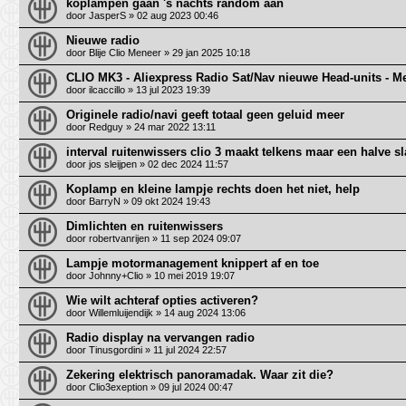
koplampen gaan 's nachts random aan
door
JasperS
» 02 aug 2023 00:46
Nieuwe radio
door
Blije Clio Meneer
» 29 jan 2025 10:18
CLIO MK3 - Aliexpress Radio Sat/Nav nieuwe Head-units - M
door
ilcaccillo
» 13 jul 2023 19:39
Originele radio/navi geeft totaal geen geluid meer
door
Redguy
» 24 mar 2022 13:11
interval ruitenwissers clio 3 maakt telkens maar een halve s
door
jos sleijpen
» 02 dec 2024 11:57
Koplamp en kleine lampje rechts doen het niet, help
door
BarryN
» 09 okt 2024 19:43
Dimlichten en ruitenwissers
door
robertvanrijen
» 11 sep 2024 09:07
Lampje motormanagement knippert af en toe
door
Johnny+Clio
» 10 mei 2019 19:07
Wie wilt achteraf opties activeren?
door
Willemluijendijk
» 14 aug 2024 13:06
Radio display na vervangen radio
door
Tinusgordini
» 11 jul 2024 22:57
Zekering elektrisch panoramadak. Waar zit die?
door
Clio3exeption
» 09 jul 2024 00:47