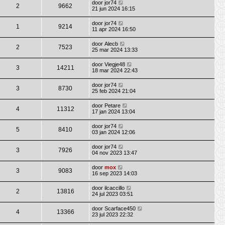
door
jor74
2
9662
21 jun 2024 16:15
door
jor74
1
9214
11 apr 2024 16:50
door
Alecb
2
7523
25 mar 2024 13:33
door
Viegje48
3
14211
18 mar 2024 22:43
door
jor74
3
8730
25 feb 2024 21:04
door
Petare
4
11312
17 jan 2024 13:04
door
jor74
5
8410
03 jan 2024 12:06
door
jor74
3
7926
04 nov 2023 13:47
door
mox
3
9083
16 sep 2023 14:03
door
ilcaccillo
2
13816
24 jul 2023 03:51
door
Scarface450
4
13366
23 jul 2023 22:32