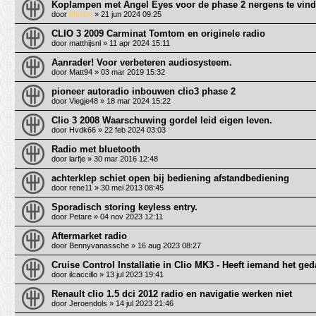
Koplampen met Angel Eyes voor de phase 2 nergens te vin
door
Martin
» 21 jun 2024 09:25
CLIO 3 2009 Carminat Tomtom en originele radio
door
matthijsnl
» 11 apr 2024 15:11
Aanrader! Voor verbeteren audiosysteem.
door
Matt94
» 03 mar 2019 15:32
pioneer autoradio inbouwen clio3 phase 2
door
Viegje48
» 18 mar 2024 15:22
Clio 3 2008 Waarschuwing gordel leid eigen leven.
door
Hvdk66
» 22 feb 2024 03:03
Radio met bluetooth
door
larfje
» 30 mar 2016 12:48
achterklep schiet open bij bediening afstandbediening
door
rene11
» 30 mei 2013 08:45
Sporadisch storing keyless entry.
door
Petare
» 04 nov 2023 12:11
Aftermarket radio
door
Bennyvanassche
» 16 aug 2023 08:27
Cruise Control Installatie in Clio MK3 - Heeft iemand het ge
door
ilcaccillo
» 13 jul 2023 19:41
Renault clio 1.5 dci 2012 radio en navigatie werken niet
door
Jeroendols
» 14 jul 2023 21:46