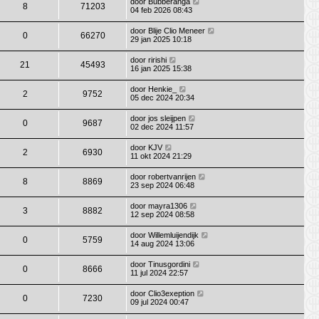
door
Bubberanga
8
71203
04 feb 2026 08:43
door
Blije Clio Meneer
0
66270
29 jan 2025 10:18
door
ririshi
21
45493
16 jan 2025 15:38
door
Henkie_
2
9752
05 dec 2024 20:34
door
jos sleijpen
0
9687
02 dec 2024 11:57
door
KJV
2
6930
11 okt 2024 21:29
door
robertvanrijen
8
8869
23 sep 2024 06:48
door
mayra1306
3
8882
12 sep 2024 08:58
door
Willemluijendijk
0
5759
14 aug 2024 13:06
door
Tinusgordini
0
8666
11 jul 2024 22:57
door
Clio3exeption
0
7230
09 jul 2024 00:47