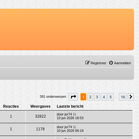
Registreer
Aanmelden
Pagina
1
van
16
1
2
3
4
5
16
V
391 onderwerpen
…
Reacties
Weergaves
Laatste bericht
door
jor74
1
32822
10 jun 2026 16:53
door
jor74
1
1178
10 jun 2026 06:19