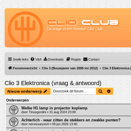
Clio
Club
De enige echte Renault Clio Club
Snelle links
V&A
Downloads
Regels
Contact
Forumoverzicht
Clio 3 (Bouwjaren van 2005 tot 2012)
Clio 3 Elektronica
Clio 3 Elektronica (vraag & antwoord)
Zoek
Uitgebrei
Nieuw onderwerp
Onderwerpen
Welke H1 lamp in projector koplamp
door
Tinusgordini
» 31 aug 2024 23:09
Achterlich - waar zitten de stekkers en zwakke punten?
door
necessaryevil
» 09 jun 2026 13:40