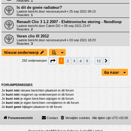
Reacties:
1
Is dit de goeie radiateur?
Laatste bericht door
necessaryevil
«
25 sep 2021 08:13
Reacties:
1
Renault Clio 3 1.2 2007 - Elektronische storing - Noodloop
Laatste bericht door
Calvin DG
«
05 sep 2021 23:47
Reacties:
2
Veren clio III 2012
Laatste bericht door
necessaryevil
«
03 sep 2021 18:23
Reacties:
3
Nieuw onderwerp
Pagina
1
van
12
1
2
3
4
5
12
Volgende
292 onderwerpen
…
Ga naar
FORUMPERMISSIES
Je
kunt niet
nieuwe berichten plaatsen in dit forum
Je
kunt niet
reageren op onderwerpen in dit forum
Je
kunt niet
je eigen berichten wijzigen in dit forum
Je
kunt niet
je eigen berichten verwijderen in dit forum
Je
kunt geen
bijlagen plaatsen in dit forum
Forumoverzicht
Contact
Verwijder cookies
Alle tijden zijn
UTC+02:00
Powered by
phpBB
® Forum Software © phpBB Limited