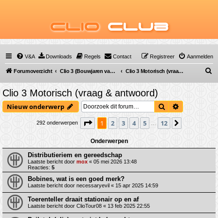
Clio
Club
V&A
Downloads
Regels
Contact
Registreer
Aanmelden
Z
Forumoverzicht
Clio 3 (Bouwjaren van 2005 tot 2012)
Clio 3 Motorisch (vraag & antwoord)
o
Clio 3 Motorisch (vraag & antwoord)
e
Zoek
Uitgebreid 
Nieuw onderwerp
k
Pagina
1
van
12
1
2
3
4
5
12
Volgende
292 onderwerpen
…
Onderwerpen
Distributieriem en gereedschap
Laatste bericht door
mox
«
05 mei 2026 13:48
Reacties:
5
Bobines, wat is een goed merk?
Laatste bericht door
necessaryevil
«
15 apr 2025 14:59
Toerenteller draait stationair op en af
Laatste bericht door
ClioTour08
«
13 feb 2025 22:55