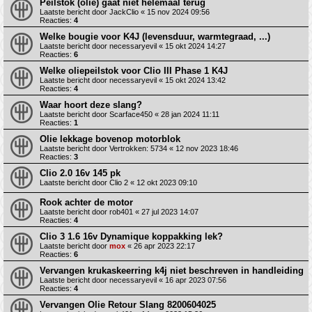
Peilstok (olie) gaat niet helemaal terug
Laatste bericht door
JackClio
«
15 nov 2024 09:56
Reacties:
4
Welke bougie voor K4J (levensduur, warmtegraad, ...)
Laatste bericht door
necessaryevil
«
15 okt 2024 14:27
Reacties:
6
Welke oliepeilstok voor Clio III Phase 1 K4J
Laatste bericht door
necessaryevil
«
15 okt 2024 13:42
Reacties:
4
Waar hoort deze slang?
Laatste bericht door
Scarface450
«
28 jan 2024 11:11
Reacties:
1
Olie lekkage bovenop motorblok
Laatste bericht door
Vertrokken: 5734
«
12 nov 2023 18:46
Reacties:
3
Clio 2.0 16v 145 pk
Laatste bericht door
Clio 2
«
12 okt 2023 09:10
Rook achter de motor
Laatste bericht door
rob401
«
27 jul 2023 14:07
Reacties:
4
Clio 3 1.6 16v Dynamique koppakking lek?
Laatste bericht door
mox
«
26 apr 2023 22:17
Reacties:
6
Vervangen krukaskeerring k4j niet beschreven in handleiding
Laatste bericht door
necessaryevil
«
16 apr 2023 07:56
Reacties:
4
Vervangen Olie Retour Slang 8200604025