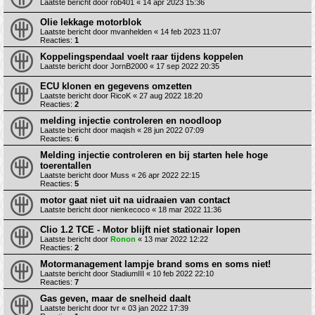
Laatste bericht door
rob401
«
14 apr 2023 15:36
Olie lekkage motorblok
Laatste bericht door
mvanhelden
«
14 feb 2023 11:07
Reacties:
1
Koppelingspendaal voelt raar tijdens koppelen
Laatste bericht door
JornB2000
«
17 sep 2022 20:35
ECU klonen en gegevens omzetten
Laatste bericht door
RicoK
«
27 aug 2022 18:20
Reacties:
2
melding injectie controleren en noodloop
Laatste bericht door
maqish
«
28 jun 2022 07:09
Reacties:
6
Melding injectie controleren en bij starten hele hoge
toerentallen
Laatste bericht door
Muss
«
26 apr 2022 22:15
Reacties:
5
motor gaat niet uit na uidraaien van contact
Laatste bericht door
nienkecoco
«
18 mar 2022 11:36
Clio 1.2 TCE - Motor blijft niet stationair lopen
Laatste bericht door
Ronon
«
13 mar 2022 12:22
Reacties:
2
Motormanagement lampje brand soms en soms niet!
Laatste bericht door
StadiumIII
«
10 feb 2022 22:10
Reacties:
7
Gas geven, maar de snelheid daalt
Laatste bericht door
tvr
«
03 jan 2022 17:39