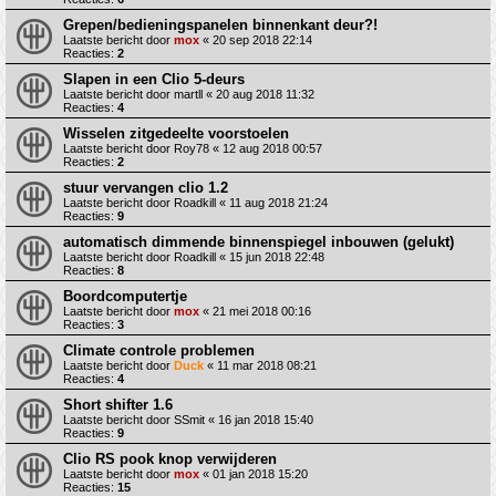
Grepen/bedieningspanelen binnenkant deur?!
Laatste bericht door
mox
«
20 sep 2018 22:14
Reacties:
2
Slapen in een Clio 5-deurs
Laatste bericht door
martll
«
20 aug 2018 11:32
Reacties:
4
Wisselen zitgedeelte voorstoelen
Laatste bericht door
Roy78
«
12 aug 2018 00:57
Reacties:
2
stuur vervangen clio 1.2
Laatste bericht door
Roadkill
«
11 aug 2018 21:24
Reacties:
9
automatisch dimmende binnenspiegel inbouwen (gelukt)
Laatste bericht door
Roadkill
«
15 jun 2018 22:48
Reacties:
8
Boordcomputertje
Laatste bericht door
mox
«
21 mei 2018 00:16
Reacties:
3
Climate controle problemen
Laatste bericht door
Duck
«
11 mar 2018 08:21
Reacties:
4
Short shifter 1.6
Laatste bericht door
SSmit
«
16 jan 2018 15:40
Reacties:
9
Clio RS pook knop verwijderen
Laatste bericht door
mox
«
01 jan 2018 15:20
Reacties:
15