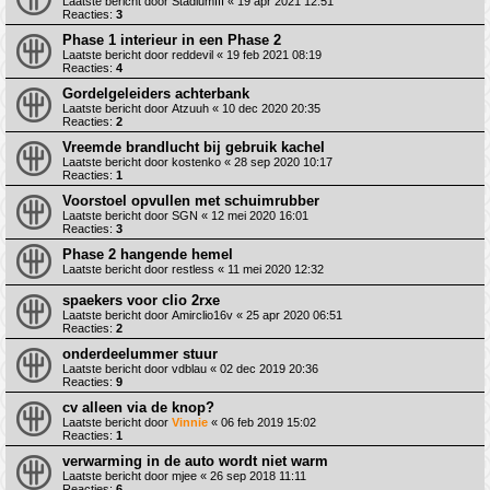
Laatste bericht door
StadiumIII
«
19 apr 2021 12:51
Reacties:
3
Phase 1 interieur in een Phase 2
Laatste bericht door
reddevil
«
19 feb 2021 08:19
Reacties:
4
Gordelgeleiders achterbank
Laatste bericht door
Atzuuh
«
10 dec 2020 20:35
Reacties:
2
Vreemde brandlucht bij gebruik kachel
Laatste bericht door
kostenko
«
28 sep 2020 10:17
Reacties:
1
Voorstoel opvullen met schuimrubber
Laatste bericht door
SGN
«
12 mei 2020 16:01
Reacties:
3
Phase 2 hangende hemel
Laatste bericht door
restless
«
11 mei 2020 12:32
spaekers voor clio 2rxe
Laatste bericht door
Amirclio16v
«
25 apr 2020 06:51
Reacties:
2
onderdeelummer stuur
Laatste bericht door
vdblau
«
02 dec 2019 20:36
Reacties:
9
cv alleen via de knop?
Laatste bericht door
Vinnie
«
06 feb 2019 15:02
Reacties:
1
verwarming in de auto wordt niet warm
Laatste bericht door
mjee
«
26 sep 2018 11:11
Reacties:
6