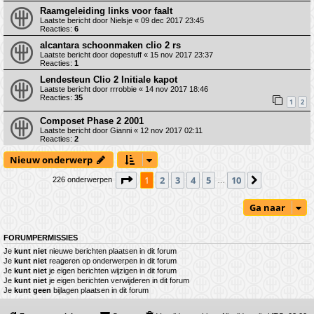
Raamgeleiding links voor faalt
Laatste bericht door
Nielsje
«
09 dec 2017 23:45
Reacties:
6
alcantara schoonmaken clio 2 rs
Laatste bericht door
dopestuff
«
15 nov 2017 23:37
Reacties:
1
Lendesteun Clio 2 Initiale kapot
Laatste bericht door
rrrobbie
«
14 nov 2017 18:46
Reacties:
35
1
2
Composet Phase 2 2001
Laatste bericht door
Gianni
«
12 nov 2017 02:11
Reacties:
2
Nieuw onderwerp
Pagina
1
van
10
1
2
3
4
5
10
Volgende
226 onderwerpen
…
Ga naar
FORUMPERMISSIES
Je
kunt niet
nieuwe berichten plaatsen in dit forum
Je
kunt niet
reageren op onderwerpen in dit forum
Je
kunt niet
je eigen berichten wijzigen in dit forum
Je
kunt niet
je eigen berichten verwijderen in dit forum
Je
kunt geen
bijlagen plaatsen in dit forum