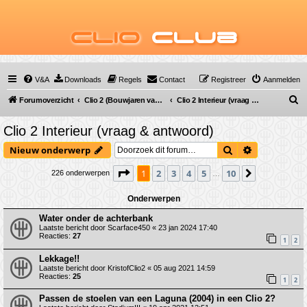
Clio
Club
V&A
Downloads
Regels
Contact
Registreer
Aanmelden
Z
Forumoverzicht
Clio 2 (Bouwjaren van 1998 tot 2009)
Clio 2 Interieur (vraag & antwoord)
o
Clio 2 Interieur (vraag & antwoord)
e
Zoek
Uitgebreid 
Nieuw onderwerp
k
Pagina
1
van
10
1
2
3
4
5
10
Volgende
226 onderwerpen
…
Onderwerpen
Water onder de achterbank
Laatste bericht door
Scarface450
«
23 jan 2024 17:40
Reacties:
27
1
2
Lekkage!!
Laatste bericht door
KristofClio2
«
05 aug 2021 14:59
Reacties:
25
1
2
Passen de stoelen van een Laguna (2004) in een Clio 2?