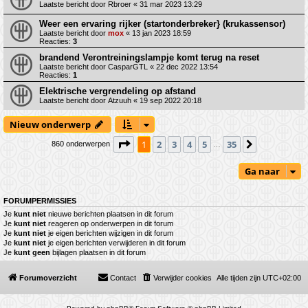
Laatste bericht door
Rbroer
«
31 mar 2023 13:29
Weer een ervaring rijker (startonderbreker} (krukassensor)
Laatste bericht door
mox
«
13 jan 2023 18:59
Reacties:
3
brandend Verontreiningslampje komt terug na reset
Laatste bericht door
CasparGTL
«
22 dec 2022 13:54
Reacties:
1
Elektrische vergrendeling op afstand
Laatste bericht door
Atzuuh
«
19 sep 2022 20:18
Nieuw onderwerp
Pagina
1
van
35
1
2
3
4
5
35
Volgende
860 onderwerpen
…
Ga naar
FORUMPERMISSIES
Je
kunt niet
nieuwe berichten plaatsen in dit forum
Je
kunt niet
reageren op onderwerpen in dit forum
Je
kunt niet
je eigen berichten wijzigen in dit forum
Je
kunt niet
je eigen berichten verwijderen in dit forum
Je
kunt geen
bijlagen plaatsen in dit forum
Forumoverzicht
Contact
Verwijder cookies
Alle tijden zijn
UTC+02:00