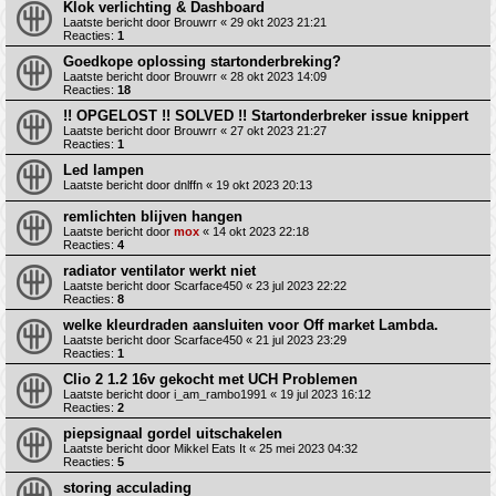
Klok verlichting & Dashboard
Laatste bericht door
Brouwrr
«
29 okt 2023 21:21
Reacties:
1
Goedkope oplossing startonderbreking?
Laatste bericht door
Brouwrr
«
28 okt 2023 14:09
Reacties:
18
!! OPGELOST !! SOLVED !! Startonderbreker issue knippert
Laatste bericht door
Brouwrr
«
27 okt 2023 21:27
Reacties:
1
Led lampen
Laatste bericht door
dnlffn
«
19 okt 2023 20:13
remlichten blijven hangen
Laatste bericht door
mox
«
14 okt 2023 22:18
Reacties:
4
radiator ventilator werkt niet
Laatste bericht door
Scarface450
«
23 jul 2023 22:22
Reacties:
8
welke kleurdraden aansluiten voor Off market Lambda.
Laatste bericht door
Scarface450
«
21 jul 2023 23:29
Reacties:
1
Clio 2 1.2 16v gekocht met UCH Problemen
Laatste bericht door
i_am_rambo1991
«
19 jul 2023 16:12
Reacties:
2
piepsignaal gordel uitschakelen
Laatste bericht door
Mikkel Eats It
«
25 mei 2023 04:32
Reacties:
5
storing acculading