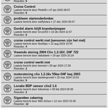
Reacties:
5
Cruise Control
Laatste bericht door
Pimk68
«
07 jan 2025 08:57
Reacties:
6
probleem startonderbreker
Laatste bericht door
steffykiara
«
27 dec 2024 09:47
Gordel alarm blijft branden/piepen
Laatste bericht door
Grun253
«
10 okt 2024 11:57
Reacties:
6
cruise control werkt niet (sensoren zijn het niet)
Laatste bericht door
NoelSpo
«
12 aug 2024 15:44
Reacties:
4
Vreemde storing 2004 Clio 1.2-16V, D4F 722
Laatste bericht door
olafubbels
«
29 apr 2024 20:29
cruise control werkt niet
Laatste bericht door
benned
«
28 apr 2024 17:28
Reacties:
2
motorstoring clio 1.2-16v 55kw D4F bwj 2003
Laatste bericht door
danielvgrootel
«
25 mar 2024 10:53
Reacties:
6
Locatie BDP sensor clio2 1.6
Laatste bericht door
fokkehuis
«
09 feb 2024 09:38
Reacties:
2
Sigaretten zekering
Laatste bericht door
Wim Schoo
«
12 nov 2023 15:36
Reacties:
12