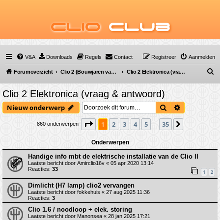
Clio
Club
V&A
Downloads
Regels
Contact
Registreer
Aanmelden
Z
Forumoverzicht
Clio 2 (Bouwjaren van 1998 tot 2009)
Clio 2 Elektronica (vraag & antwoord)
o
Clio 2 Elektronica (vraag & antwoord)
e
Zoek
Uitgebreid 
Nieuw onderwerp
k
Pagina
1
van
35
1
2
3
4
5
35
Volgende
860 onderwerpen
…
Onderwerpen
Handige info mbt de elektrische installatie van de Clio II
Laatste bericht door
Amirclio16v
«
05 apr 2020 13:14
Reacties:
33
1
2
Dimlicht (H7 lamp) clio2 vervangen
Laatste bericht door
fokkehuis
«
27 aug 2025 11:36
Reacties:
3
Clio 1.6 / noodloop + elek. storing
Laatste bericht door
Manonsea
«
28 jan 2025 17:21