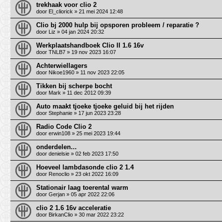
trekhaak voor clio 2
door
El_cliorick
» 21 mei 2024 12:48
Clio bj 2000 hulp bij opsporen probleem / reparatie ?
door
Liz
» 04 jan 2024 20:32
Werkplaatshandboek Clio II 1.6 16v
door
TNLB7
» 19 nov 2023 16:07
Achterwiellagers
door
Nikoe1960
» 11 nov 2023 22:05
Tikken bij scherpe bocht
door
Mark
» 11 dec 2012 09:39
Auto maakt tjoeke tjoeke geluid bij het rijden
door
Stephanie
» 17 jun 2023 23:28
Radio Code Clio 2
door
erwin108
» 25 mei 2023 19:44
onderdelen...
door
denielsie
» 02 feb 2023 17:50
Hoeveel lambdasonde clio 2 1.4
door
Renoclio
» 23 okt 2022 16:09
Stationair laag toerental warm
door
Gerjan
» 05 apr 2022 22:06
clio 2 1.6 16v acceleratie
door
BirkanClio
» 30 mar 2022 23:22