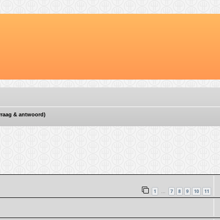
vraag & antwoord)
d zoeken
1
7
8
9
10
11
…