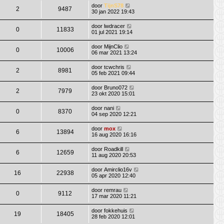
door
TijnS78
2
9487
30 jan 2022 19:43
door
lwdracer
0
11833
01 jul 2021 19:14
door
MijnClio
0
10006
06 mar 2021 13:24
door
tcwchris
2
8981
05 feb 2021 09:44
door
Bruno072
2
7979
23 okt 2020 15:01
door
nani
0
8370
04 sep 2020 12:21
door
mox
6
13894
16 aug 2020 16:16
door
Roadkill
6
12659
11 aug 2020 20:53
door
Amirclio16v
16
22938
05 apr 2020 12:40
door
remrau
0
9112
17 mar 2020 11:21
door
fokkehuis
19
18405
28 feb 2020 12:01