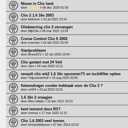
Nieuw in Clio land
door
TijnS78
» 06 dec 2020 01:55
Clio 2 1.6 16v 2003
door
lwdracer
» 01 jul 2021 19:14
Oliekeerring clio 2 vervangen
door
MijnClio
» 06 mar 2021 13:24
Cruise Control Clio II 2002
door
tcwchris
» 01 feb 2021 20:43
Startprobleem
door
Bruno072
» 22 okt 2020 16:04
Clio gestart met 24 Volt
door
nani
» 04 sep 2020 12:21
renault clio mk2 1.6 16v opvoeren?!! en luchtfilter opties
door
Thijsoosterhoff
» 16 aug 2020 00:50
fietsendrager zonder trekhaak voor de Clio 2 ?
door
re404
» 22 jul 2020 15:01
1.6 16v 2 vraagjes
door
Wes-initiale
» 16 dec 2017 22:51
kent iemand deze RS?
door
remrau
» 17 mar 2020 11:21
Clio 1.6 2003 veel toeren.
door
lennarddeleeuw
» 07 dec 2014 22:52