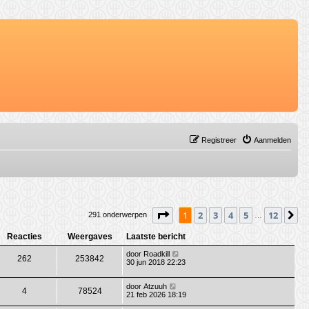
Registreer
Aanmelden
Pagina
1
van
12
1
2
3
4
5
12
V
291 onderwerpen
…
Reacties
Weergaves
Laatste bericht
door
Roadkill
262
253842
30 jun 2018 22:23
door
Atzuuh
4
78524
21 feb 2026 18:19