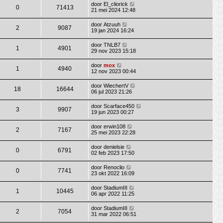
door
El_cliorick
0
71413
21 mei 2024 12:48
door
Atzuuh
2
9087
19 jan 2024 16:24
door
TNLB7
1
4901
29 nov 2023 15:18
door
mox
1
4940
12 nov 2023 00:44
door
WiechertV
18
16644
06 jul 2023 21:26
door
Scarface450
3
9907
19 jun 2023 00:27
door
erwin108
2
7167
25 mei 2023 22:28
door
denielsie
0
6791
02 feb 2023 17:50
door
Renoclio
0
7741
23 okt 2022 16:09
door
StadiumIII
1
10445
06 apr 2022 11:25
door
StadiumIII
2
7054
31 mar 2022 06:51