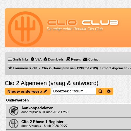
Clio
Club
De enige echte Renault Clio Club
Snelle links
V&A
Downloads
Regels
Contact
Forumoverzicht
Clio 2 (Bouwjaren van 1998 tot 2009)
Clio 2 Algemeen (
Clio 2 Algemeen (vraag & antwoord)
Zoek
Uitgebrei
Nieuw onderwerp
Onderwerpen
Aankoopadviezen
door
thijssie
» 01 mar 2012 17:50
Clio 2 Phase 1 Register
door
Atzuuh
» 18 feb 2026 20:27