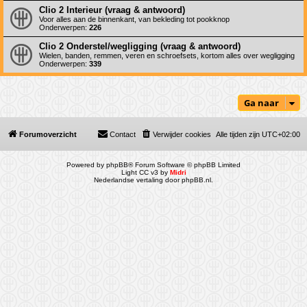
Clio 2 Interieur (vraag & antwoord)
Voor alles aan de binnenkant, van bekleding tot pookknop
Onderwerpen:
226
Clio 2 Onderstel/wegligging (vraag & antwoord)
Wielen, banden, remmen, veren en schroefsets, kortom alles over wegligging
Onderwerpen:
339
Ga naar
Forumoverzicht
Contact
Verwijder cookies
Alle tijden zijn
UTC+02:00
Powered by
phpBB
® Forum Software © phpBB Limited
Light CC v3 by
Midri
Nederlandse vertaling door
phpBB.nl
.