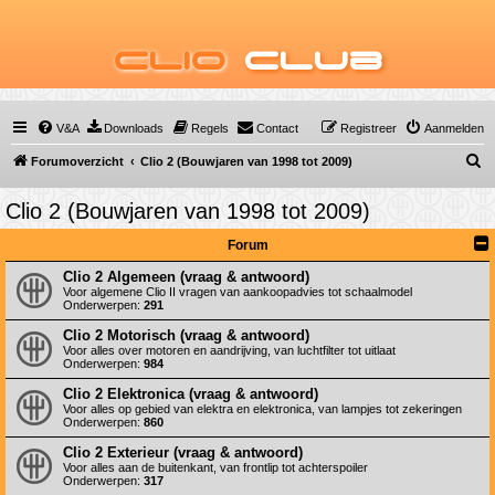
Clio
Club
V&A
Downloads
Regels
Contact
Registreer
Aanmelden
Z
Forumoverzicht
Clio 2 (Bouwjaren van 1998 tot 2009)
o
Clio 2 (Bouwjaren van 1998 tot 2009)
e
k
Forum
Clio 2 Algemeen (vraag & antwoord)
Voor algemene Clio II vragen van aankoopadvies tot schaalmodel
Onderwerpen:
291
Clio 2 Motorisch (vraag & antwoord)
Voor alles over motoren en aandrijving, van luchtfilter tot uitlaat
Onderwerpen:
984
Clio 2 Elektronica (vraag & antwoord)
Voor alles op gebied van elektra en elektronica, van lampjes tot zekeringen
Onderwerpen:
860
Clio 2 Exterieur (vraag & antwoord)
Voor alles aan de buitenkant, van frontlip tot achterspoiler
Onderwerpen:
317