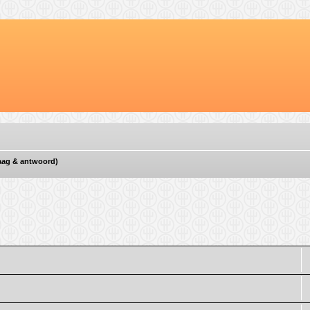
vraag & antwoord)
d zoeken