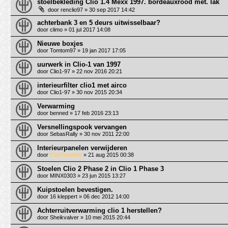
stoelbekleding Clio 1.4 Mexx 1997. bordeauxrood met. lak
door
renclio97
» 30 sep 2017 14:42
achterbank 3 en 5 deurs uitwisselbaar?
door
climo
» 01 jul 2017 14:08
Nieuwe boxjes
door
Tomtom97
» 19 jan 2017 17:05
uurwerk in Clio-1 van 1997
door
Clio1-97
» 22 nov 2016 20:21
interieurfilter clio1 met airco
door
Clio1-97
» 30 nov 2015 20:34
Verwarming
door
benned
» 17 feb 2016 23:13
Versnellingspook vervangen
door
SebasRally
» 30 nov 2011 22:00
Interieurpanelen verwijderen
door
ClioTunerke
» 21 aug 2015 00:38
Stoelen Clio 2 Phase 2 in Clio 1 Phase 3
door
MINX0303
» 23 jun 2015 13:27
Kuipstoelen bevestigen.
door
16 kleppert
» 06 dec 2012 14:00
Achterruitverwarming clio 1 herstellen?
door
Sheikvalver
» 10 mei 2015 20:44