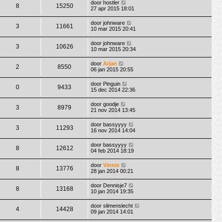
door
hostler
8
15250
27 apr 2015 18:01
door
johnware
3
11661
10 mar 2015 20:41
door
johnware
3
10626
10 mar 2015 20:34
door
Arjan
2
8550
06 jan 2015 20:55
door
Pinguin
0
9433
15 dec 2014 22:36
door
goodje
3
8979
21 nov 2014 13:45
door
bassyyyy
3
11293
16 nov 2014 14:04
door
bassyyyy
8
12612
04 feb 2014 18:19
door
Vinnie
8
13776
28 jan 2014 00:21
door
Dennisje7
8
13168
10 jan 2014 19:35
door
slimenslecht
4
14428
09 jan 2014 14:01