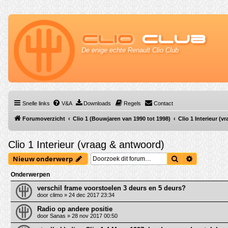
Clio
Club
De enige echte Renault Clio Club
Snelle links
V&A
Downloads
Regels
Contact
Forumoverzicht
Clio 1 (Bouwjaren van 1990 tot 1998)
Clio 1 Interieur (
Clio 1 Interieur (vraag & antwoord)
Zoek
Uitgebrei
Nieuw onderwerp
Onderwerpen
verschil frame voorstoelen 3 deurs en 5 deurs?
door
climo
» 24 dec 2017 23:34
Radio op andere positie
door
Sanas
» 28 nov 2017 00:50