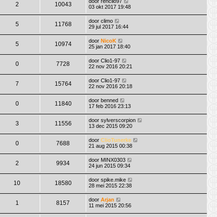
door
renclio97
2
10043
03 okt 2017 19:48
door
climo
5
11768
29 jul 2017 16:44
door
NicoK
5
10974
25 jan 2017 18:40
door
Clio1-97
0
7728
22 nov 2016 20:21
door
Clio1-97
7
15764
22 nov 2016 20:18
door
benned
0
11840
17 feb 2016 23:13
door
sylverscorpion
3
11556
13 dec 2015 09:20
door
ClioTunerke
0
7688
21 aug 2015 00:38
door
MINX0303
2
9934
24 jun 2015 09:34
door
spike.mike
10
18580
28 mei 2015 22:38
door
Arjan
1
8157
11 mei 2015 20:56