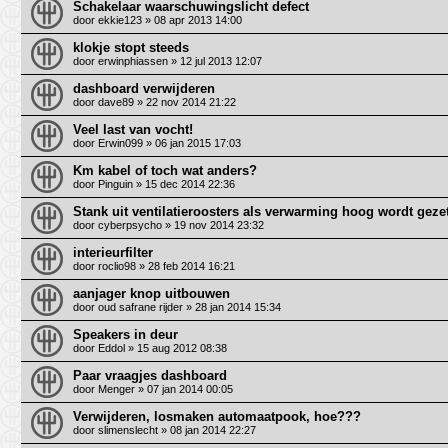
Schakelaar waarschuwingslicht defect
door
ekkie123
» 08 apr 2013 14:00
klokje stopt steeds
door
erwinphiassen
» 12 jul 2013 12:07
dashboard verwijderen
door
dave89
» 22 nov 2014 21:22
Veel last van vocht!
door
Erwin099
» 06 jan 2015 17:03
Km kabel of toch wat anders?
door
Pinguin
» 15 dec 2014 22:36
Stank uit ventilatieroosters als verwarming hoog wordt geze
door
cyberpsycho
» 19 nov 2014 23:32
interieurfilter
door
roclio98
» 28 feb 2014 16:21
aanjager knop uitbouwen
door
oud safrane rijder
» 28 jan 2014 15:34
Speakers in deur
door
Eddol
» 15 aug 2012 08:38
Paar vraagjes dashboard
door
Menger
» 07 jan 2014 00:05
Verwijderen, losmaken automaatpook, hoe???
door
slimenslecht
» 08 jan 2014 22:27