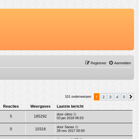
Registreer
Aanmelden
1
2
3
4
5
V
101 onderwerpen
Reacties
Weergaves
Laatste bericht
door
climo
5
185292
03 jan 2018 06:53
door
Sanas
0
10316
28 nov 2017 00:50