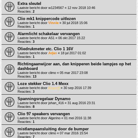
Extra sleutel
Laatste bericht door
w1234567
«
12 nov 2018 10:46
Reacties:
2
Clio mk1 knippercode uitlezen
Laatste bericht door
Vinnie
«
30 jul 2018 15:06
Reacties:
1
Alarmlicht schakelaar vervangen
Laatste bericht door
AS1
«
06 okt 2017 15:22
Reacties:
3
Oliedrukmeter etc. Clio 1 16V
Laatste bericht door
Arjan
«
18 jul 2017 01:02
Reacties:
1
Richtingaanwijzer aan, dan knipperen beide lampjes op het
dashboard
Laatste bericht door
climo
«
05 mar 2017 23:08
Reacties:
13
Loze stekker Clio 1.4 Mexx
Laatste bericht door
KevinS
«
30 sep 2016 17:39
Reacties:
3
Spanningsregelaar Dynamo
Laatste bericht door
johan_416
«
31 aug 2016 23:31
Reacties:
8
Clio 97 speakers vervangen
Laatste bericht door
Algerino
«
01 mei 2016 11:38
Reacties:
1
mistlampaansluiting door de bumper
Laatste bericht door
climo
«
07 mar 2016 15:54
Reacties:
7