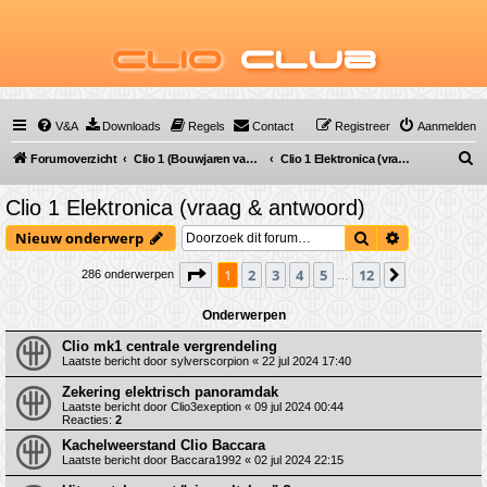
Clio
Club
V&A
Downloads
Regels
Contact
Registreer
Aanmelden
Z
Forumoverzicht
Clio 1 (Bouwjaren van 1990 tot 1998)
Clio 1 Elektronica (vraag & antwoord)
o
Clio 1 Elektronica (vraag & antwoord)
e
Zoek
Uitgebreid 
Nieuw onderwerp
k
Pagina
1
van
12
1
2
3
4
5
12
Volgende
286 onderwerpen
…
Onderwerpen
Clio mk1 centrale vergrendeling
Laatste bericht door
sylverscorpion
«
22 jul 2024 17:40
Zekering elektrisch panoramdak
Laatste bericht door
Clio3exeption
«
09 jul 2024 00:44
Reacties:
2
Kachelweerstand Clio Baccara
Laatste bericht door
Baccara1992
«
02 jul 2024 22:15