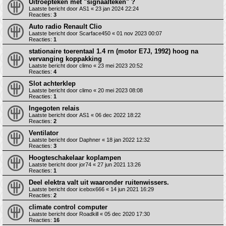
Uitroepteken met "signaalteken" ?
Laatste bericht door
AS1
«
23 jan 2024 22:24
Reacties:
3
Auto radio Renault Clio
Laatste bericht door
Scarface450
«
01 nov 2023 00:07
Reacties:
1
stationaire toerentaal 1.4 rn (motor E7J, 1992) hoog na
vervanging koppakking
Laatste bericht door
climo
«
23 mei 2023 20:52
Reacties:
4
Slot achterklep
Laatste bericht door
climo
«
20 mei 2023 08:08
Reacties:
1
Ingegoten relais
Laatste bericht door
AS1
«
06 dec 2022 18:22
Reacties:
2
Ventilator
Laatste bericht door
Daphner
«
18 jan 2022 12:32
Reacties:
3
Hoogteschakelaar koplampen
Laatste bericht door
jor74
«
27 jun 2021 13:26
Reacties:
1
Deel elektra valt uit waaronder ruitenwissers.
Laatste bericht door
icebox666
«
14 jun 2021 16:29
Reacties:
2
climate control computer
Laatste bericht door
Roadkill
«
05 dec 2020 17:30
Reacties:
16