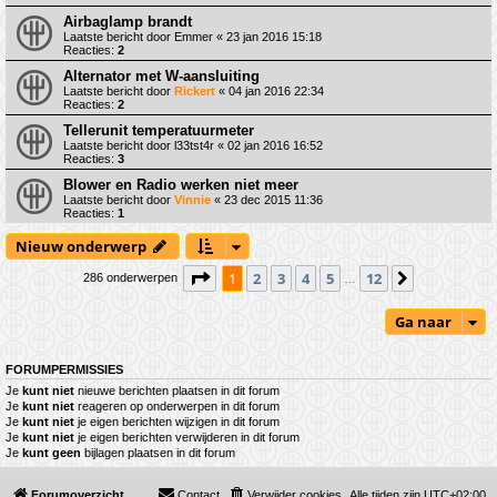
Airbaglamp brandt
Laatste bericht door
Emmer
«
23 jan 2016 15:18
Reacties:
2
Alternator met W-aansluiting
Laatste bericht door
Rickert
«
04 jan 2016 22:34
Reacties:
2
Tellerunit temperatuurmeter
Laatste bericht door
l33tst4r
«
02 jan 2016 16:52
Reacties:
3
Blower en Radio werken niet meer
Laatste bericht door
Vinnie
«
23 dec 2015 11:36
Reacties:
1
Nieuw onderwerp
Pagina
1
van
12
1
2
3
4
5
12
Volgende
286 onderwerpen
…
Ga naar
FORUMPERMISSIES
Je
kunt niet
nieuwe berichten plaatsen in dit forum
Je
kunt niet
reageren op onderwerpen in dit forum
Je
kunt niet
je eigen berichten wijzigen in dit forum
Je
kunt niet
je eigen berichten verwijderen in dit forum
Je
kunt geen
bijlagen plaatsen in dit forum
Forumoverzicht
Contact
Verwijder cookies
Alle tijden zijn
UTC+02:00