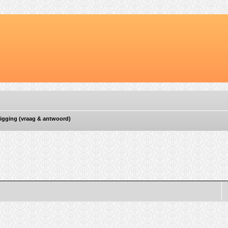
ligging (vraag & antwoord)
d zoeken