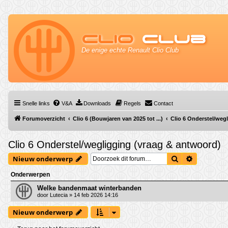
Clio
Club
De enige echte Renault Clio Club
Snelle links
V&A
Downloads
Regels
Contact
Forumoverzicht
Clio 6 (Bouwjaren van 2025 tot ...)
Clio 6 Onderstel/weg
Clio 6 Onderstel/wegligging (vraag & antwoord)
Zoek
Uitgebrei
Nieuw onderwerp
Onderwerpen
Welke bandenmaat winterbanden
door
Lutecia
» 14 feb 2026 14:16
Nieuw onderwerp