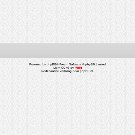
Powered by
phpBB
® Forum Software © phpBB Limited
Light CC v3 by
Midri
Nederlandse vertaling door
phpBB.nl
.