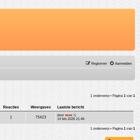
Registreer
Aanmelden
1 onderwerp • Pagina
1
van
1
Reacties
Weergaves
Laatste bericht
door
mox
1
75423
14 feb 2026 21:46
1 onderwerp • Pagina
1
van
1