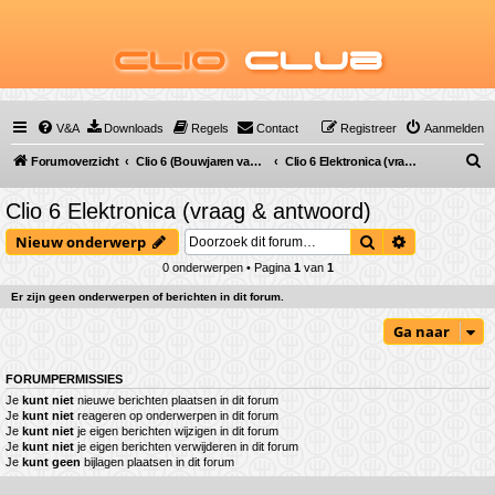
Clio
Club
V&A
Downloads
Regels
Contact
Registreer
Aanmelden
Z
Forumoverzicht
Clio 6 (Bouwjaren van 2025 tot ...)
Clio 6 Elektronica (vraag & antwoord)
o
Clio 6 Elektronica (vraag & antwoord)
e
Zoek
Uitgebreid 
Nieuw onderwerp
k
0 onderwerpen • Pagina
1
van
1
Er zijn geen onderwerpen of berichten in dit forum.
Ga naar
FORUMPERMISSIES
Je
kunt niet
nieuwe berichten plaatsen in dit forum
Je
kunt niet
reageren op onderwerpen in dit forum
Je
kunt niet
je eigen berichten wijzigen in dit forum
Je
kunt niet
je eigen berichten verwijderen in dit forum
Je
kunt geen
bijlagen plaatsen in dit forum