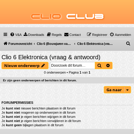
Clio
Club
V&A
Downloads
Regels
Contact
Registreer
Aanmelden
Z
Forumoverzicht
Clio 6 (Bouwjaren van 2025 tot ...)
Clio 6 Elektronica (vraag & antwoord)
o
Clio 6 Elektronica (vraag & antwoord)
e
Zoek
Uitgebreid 
Nieuw onderwerp
k
0 onderwerpen • Pagina
1
van
1
Er zijn geen onderwerpen of berichten in dit forum.
Ga naar
FORUMPERMISSIES
Je
kunt niet
nieuwe berichten plaatsen in dit forum
Je
kunt niet
reageren op onderwerpen in dit forum
Je
kunt niet
je eigen berichten wijzigen in dit forum
Je
kunt niet
je eigen berichten verwijderen in dit forum
Je
kunt geen
bijlagen plaatsen in dit forum