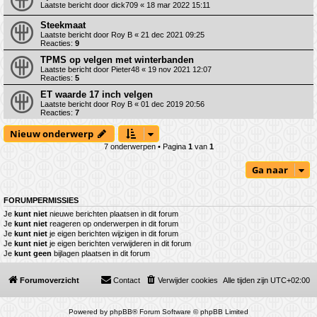
Laatste bericht door
dick709
«
18 mar 2022 15:11
Steekmaat
Laatste bericht door
Roy B
«
21 dec 2021 09:25
Reacties:
9
TPMS op velgen met winterbanden
Laatste bericht door
Pieter48
«
19 nov 2021 12:07
Reacties:
5
ET waarde 17 inch velgen
Laatste bericht door
Roy B
«
01 dec 2019 20:56
Reacties:
7
Nieuw onderwerp
7 onderwerpen • Pagina
1
van
1
Ga naar
FORUMPERMISSIES
Je
kunt niet
nieuwe berichten plaatsen in dit forum
Je
kunt niet
reageren op onderwerpen in dit forum
Je
kunt niet
je eigen berichten wijzigen in dit forum
Je
kunt niet
je eigen berichten verwijderen in dit forum
Je
kunt geen
bijlagen plaatsen in dit forum
Forumoverzicht
Contact
Verwijder cookies
Alle tijden zijn
UTC+02:00
Powered by
phpBB
® Forum Software © phpBB Limited