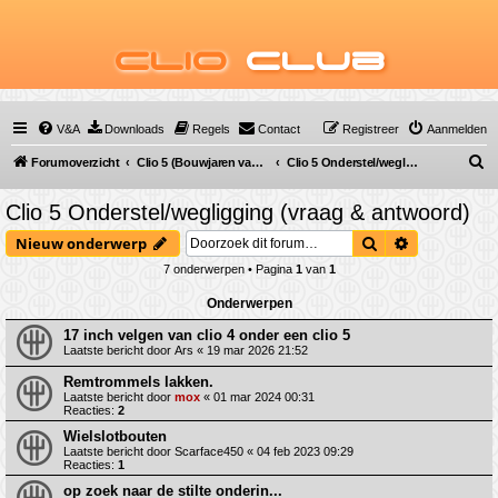
Clio
Club
V&A
Downloads
Regels
Contact
Registreer
Aanmelden
Z
Forumoverzicht
Clio 5 (Bouwjaren van 2019 tot ...)
Clio 5 Onderstel/wegligging (vraag & antwoord)
o
Clio 5 Onderstel/wegligging (vraag & antwoord)
e
Zoek
Uitgebreid 
Nieuw onderwerp
k
7 onderwerpen • Pagina
1
van
1
Onderwerpen
17 inch velgen van clio 4 onder een clio 5
Laatste bericht door
Ars
«
19 mar 2026 21:52
Remtrommels lakken.
Laatste bericht door
mox
«
01 mar 2024 00:31
Reacties:
2
Wielslotbouten
Laatste bericht door
Scarface450
«
04 feb 2023 09:29
Reacties:
1
op zoek naar de stilte onderin...