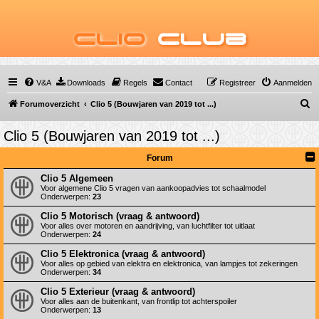
Clio
Club
V&A
Downloads
Regels
Contact
Registreer
Aanmelden
Z
Forumoverzicht
Clio 5 (Bouwjaren van 2019 tot ...)
o
Clio 5 (Bouwjaren van 2019 tot ...)
e
k
Forum
Clio 5 Algemeen
Voor algemene Clio 5 vragen van aankoopadvies tot schaalmodel
Onderwerpen:
23
Clio 5 Motorisch (vraag & antwoord)
Voor alles over motoren en aandrijving, van luchtfilter tot uitlaat
Onderwerpen:
24
Clio 5 Elektronica (vraag & antwoord)
Voor alles op gebied van elektra en elektronica, van lampjes tot zekeringen
Onderwerpen:
34
Clio 5 Exterieur (vraag & antwoord)
Voor alles aan de buitenkant, van frontlip tot achterspoiler
Onderwerpen:
13