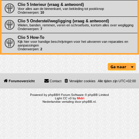
Clio 5 Interieur (vraag & antwoord)
Voor alles aan de binnenkant, van bekleding tot pookknop
Onderwerpen:
10
Clio 5 Onderstel/wegligging (vraag & antwoord)
Wielen, banden, remmen, veren en schroefsets, kortom alles over wegligging
Onderwerpen:
7
Clio 5 How-To
Kijk hier voor handige beschrijvingen voor het uitvoeren van reparaties en
aanpassingen
Onderwerpen:
2
Ga naar
Forumoverzicht
Contact
Verwijder cookies
Alle tijden zijn
UTC+02:00
Powered by
phpBB
® Forum Software © phpBB Limited
Light CC v3 by
Midri
Nederlandse vertaling door
phpBB.nl
.