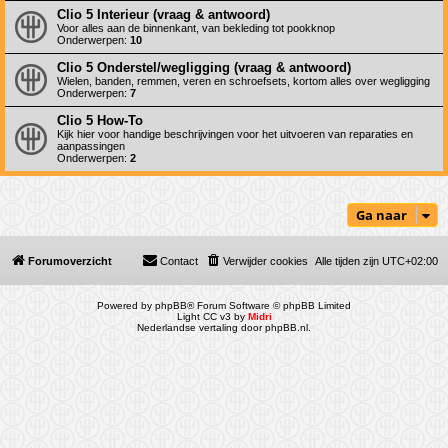
Clio 5 Interieur (vraag & antwoord)
Voor alles aan de binnenkant, van bekleding tot pookknop
Onderwerpen:
10
Clio 5 Onderstel/wegligging (vraag & antwoord)
Wielen, banden, remmen, veren en schroefsets, kortom alles over wegligging
Onderwerpen:
7
Clio 5 How-To
Kijk hier voor handige beschrijvingen voor het uitvoeren van reparaties en
aanpassingen
Onderwerpen:
2
Ga naar
Forumoverzicht
Contact
Verwijder cookies
Alle tijden zijn
UTC+02:00
Powered by
phpBB
® Forum Software © phpBB Limited
Light CC v3 by
Midri
Nederlandse vertaling door
phpBB.nl
.