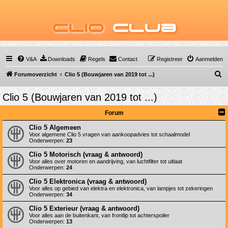
Clio
Club
V&A
Downloads
Regels
Contact
Registreer
Aanmelden
Z
Forumoverzicht
Clio 5 (Bouwjaren van 2019 tot ...)
o
Clio 5 (Bouwjaren van 2019 tot ...)
e
k
Forum
Clio 5 Algemeen
Voor algemene Clio 5 vragen van aankoopadvies tot schaalmodel
Onderwerpen:
23
Clio 5 Motorisch (vraag & antwoord)
Voor alles over motoren en aandrijving, van luchtfilter tot uitlaat
Onderwerpen:
24
Clio 5 Elektronica (vraag & antwoord)
Voor alles op gebied van elektra en elektronica, van lampjes tot zekeringen
Onderwerpen:
34
Clio 5 Exterieur (vraag & antwoord)
Voor alles aan de buitenkant, van frontlip tot achterspoiler
Onderwerpen:
13