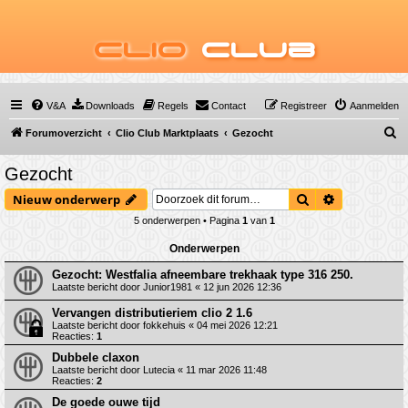
Clio
Club
V&A
Downloads
Regels
Contact
Registreer
Aanmelden
Z
Forumoverzicht
Clio Club Marktplaats
Gezocht
o
Gezocht
e
Zoek
Uitgebreid 
Nieuw onderwerp
k
5 onderwerpen • Pagina
1
van
1
Onderwerpen
Gezocht: Westfalia afneembare trekhaak type 316 250.
Laatste bericht door
Junior1981
«
12 jun 2026 12:36
Vervangen distributieriem clio 2 1.6
Laatste bericht door
fokkehuis
«
04 mei 2026 12:21
Reacties:
1
Dubbele claxon
Laatste bericht door
Lutecia
«
11 mar 2026 11:48
Reacties:
2
De goede ouwe tijd