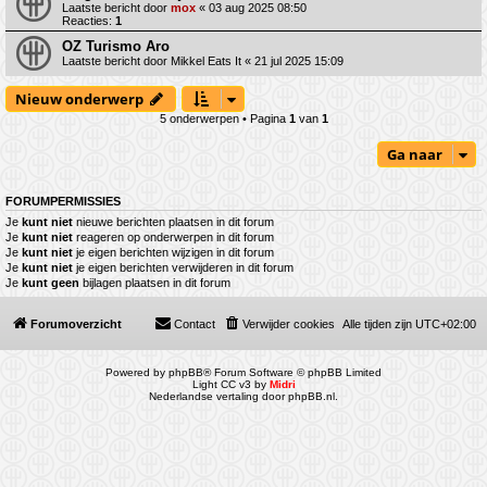
Laatste bericht door
mox
«
03 aug 2025 08:50
Reacties:
1
OZ Turismo Aro
Laatste bericht door
Mikkel Eats It
«
21 jul 2025 15:09
Nieuw onderwerp
5 onderwerpen • Pagina
1
van
1
Ga naar
FORUMPERMISSIES
Je
kunt niet
nieuwe berichten plaatsen in dit forum
Je
kunt niet
reageren op onderwerpen in dit forum
Je
kunt niet
je eigen berichten wijzigen in dit forum
Je
kunt niet
je eigen berichten verwijderen in dit forum
Je
kunt geen
bijlagen plaatsen in dit forum
Forumoverzicht
Contact
Verwijder cookies
Alle tijden zijn
UTC+02:00
Powered by
phpBB
® Forum Software © phpBB Limited
Light CC v3 by
Midri
Nederlandse vertaling door
phpBB.nl
.