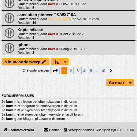
Laatste bericht door
mox
«
11 nov 2019 15:32
Reacties:
5
aansluiten pioneer TS-WX710A
Laatste bericht door
Kkoudendijk
«
27 okt 2019 08:20
Reacties:
10
Kopie sdkaart
Laatste bericht door
mox
«
01 okt 2019 22:25
Reacties:
1
Iphone.
Laatste bericht door
mox
«
14 aug 2019 13:35
Reacties:
3
Nieuw onderwerp
Pagina
1
van
10
1
2
3
4
5
10
Volgende
249 onderwerpen
…
Ga naar
FORUMPERMISSIES
Je
kunt niet
nieuwe berichten plaatsen in dit forum
Je
kunt niet
reageren op onderwerpen in dit forum
Je
kunt niet
je eigen berichten wijzigen in dit forum
Je
kunt niet
je eigen berichten verwijderen in dit forum
Je
kunt geen
bijlagen plaatsen in dit forum
Forumoverzicht
Contact
Verwijder cookies
Alle tijden zijn
UTC+02:00