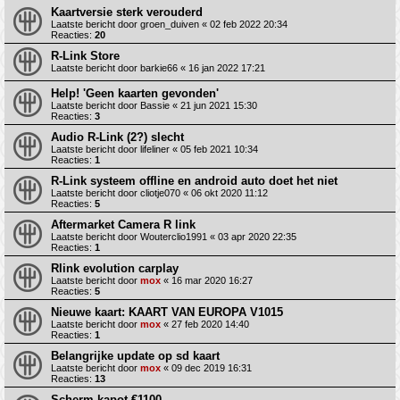
Kaartversie sterk verouderd
Laatste bericht door
groen_duiven
«
02 feb 2022 20:34
Reacties:
20
R-Link Store
Laatste bericht door
barkie66
«
16 jan 2022 17:21
Help! 'Geen kaarten gevonden'
Laatste bericht door
Bassie
«
21 jun 2021 15:30
Reacties:
3
Audio R-Link (2?) slecht
Laatste bericht door
lifeliner
«
05 feb 2021 10:34
Reacties:
1
R-Link systeem offline en android auto doet het niet
Laatste bericht door
cliotje070
«
06 okt 2020 11:12
Reacties:
5
Aftermarket Camera R link
Laatste bericht door
Wouterclio1991
«
03 apr 2020 22:35
Reacties:
1
Rlink evolution carplay
Laatste bericht door
mox
«
16 mar 2020 16:27
Reacties:
5
Nieuwe kaart: KAART VAN EUROPA V1015
Laatste bericht door
mox
«
27 feb 2020 14:40
Reacties:
1
Belangrijke update op sd kaart
Laatste bericht door
mox
«
09 dec 2019 16:31
Reacties:
13
Scherm kapot €1100,-