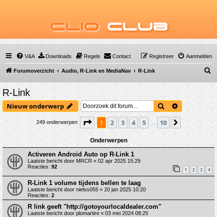
Clio
Club
V&A
Downloads
Regels
Contact
Registreer
Aanmelden
Z
Forumoverzicht
Audio, R-Link en MediaNav
R-Link
o
R-Link
e
Zoek
Uitgebreid 
Nieuw onderwerp
k
Pagina
1
van
10
1
2
3
4
5
10
Volgende
249 onderwerpen
…
Onderwerpen
Activeren Android Auto op R-Link 1
Laatste bericht door
MRCR
«
02 apr 2025 15:29
Reacties:
92
1
2
3
4
R-Link 1 volume tijdens bellen te laag
Laatste bericht door
nielss055
«
20 jan 2025 10:20
Reacties:
2
R link geeft "http://gotoyourlocaldealer.com"
Laatste bericht door
plomartire
«
03 mei 2024 08:25