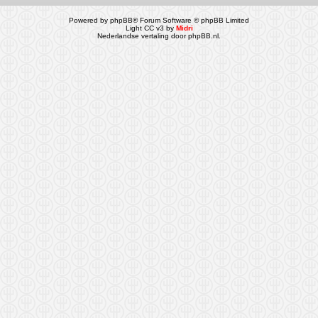
Powered by
phpBB
® Forum Software © phpBB Limited
Light CC v3 by
Midri
Nederlandse vertaling door
phpBB.nl
.