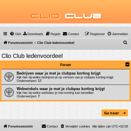
Clio
Club
V&A
Downloads
Regels
Contact
Registreer
Aanmelden
Z
Forumoverzicht
Clio Club ledenvoordeel
o
Clio Club ledenvoordeel
e
k
Forum
Bedrijven waar je met je clubpas korting krijgt
Kijk hier bij welke bedrijven je op vertoon van je clubpas korting krijgt
Onderwerpen:
17
Webwinkels waar je met je clubpas korting krijgt
Kijk hier bij welke websites je met korting kan bestellen
Onderwerpen:
7
Ga naar
Forumoverzicht
Contact
Verwijder cookies
Alle tijden zijn
UTC+02:00