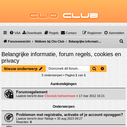
Clio
Club
V&A
Downloads
Regels
Contact
Registreer
Aanmelden
Z
Forumoverzicht
Welkom bij Clio Club
Belangrijke informatie, forum regels, cookies en privacy
o
Belangrijke informatie, forum regels, cookies en
e
privacy
k
Zoek
Uitgebreid 
Nieuw onderwerp
5 onderwerpen • Pagina
1
van
1
Aankondigingen
Forumregelement
Laatste bericht door
Clioclub beheerteam
«
17 mar 2012 16:21
Onderwerpen
Problemen met registratie, activatie of je account opzeggen?
Laatste bericht door
Nielsje
«
30 aug 2023 09:27
Reacties:
6