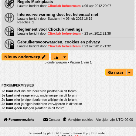
Regels Marktplaats
Laatste bericht door
Clioclub beheerteam
«
06 apr 2012 20:07
Interieurverwarming doet het helemaal niet
Laatste bericht door
StadiumIII
«
06 feb 2022 16:19
Reacties:
1
Reglement voor Clioclub meetings
Laatste bericht door
Clioclub beheerteam
«
23 okt 2012 21:38
Gebruikersvoorwaarden, cookies en privacy
Laatste bericht door
Clioclub beheerteam
«
23 okt 2012 21:32
Nieuw onderwerp
5 onderwerpen • Pagina
1
van
1
Ga naar
FORUMPERMISSIES
Je
kunt niet
nieuwe berichten plaatsen in dit forum
Je
kunt niet
reageren op onderwerpen in dit forum
Je
kunt niet
je eigen berichten wijzigen in dit forum
Je
kunt niet
je eigen berichten verwijderen in dit forum
Je
kunt geen
bijlagen plaatsen in dit forum
Forumoverzicht
Contact
Verwijder cookies
Alle tijden zijn
UTC+02:00
Powered by
phpBB
® Forum Software © phpBB Limited